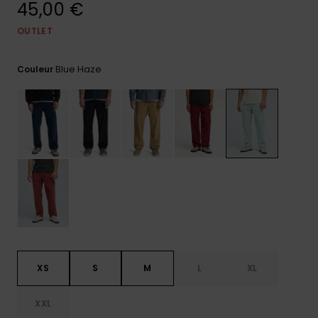
45,00 €
Trouvez
des
OUTLET
réponses
aux
Blue Haze
questions
Couleur
les plus
fréquentes
et notre
formulaire
de
contact.
Consulter
la FAQ
XS
S
M
L
XL
XXL