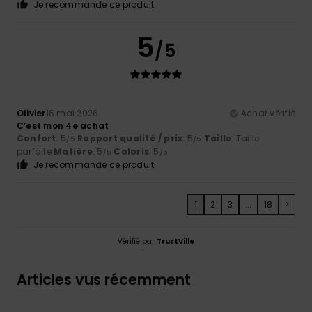
Je recommande ce produit
5
/5
Olivier
16 mai 2026
Achat vérifié
C’est mon 4e achat
Confort
: 5
Rapport qualité / prix
: 5
Taille
: Taille
/5
/5
parfaite
Matière
: 5
Coloris
: 5
/5
/5
Je recommande ce produit
1
2
3
...
18
>
Vérifié par
TrustVille
Articles vus récemment