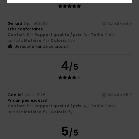
Gérard
13 juillet 2026
Achat vérifié
Très confortable
Confort
: 5
Rapport qualité / prix
: 5
Taille
: Taille
/5
/5
parfaite
Matière
: 4
Coloris
: 5
/5
/5
Je recommande ce produit
4
/5
Gaelle
7 juillet 2026
Achat vérifié
Prix un peu excessif
Confort
: 5
Rapport qualité / prix
: 4
Taille
: Taille
/5
/5
parfaite
Matière
: 5
Coloris
: 5
/5
/5
5
/5