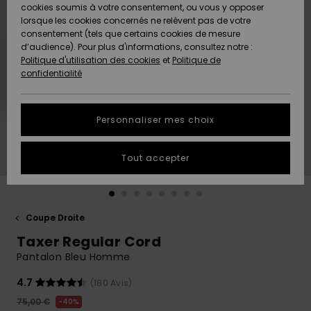
Quiksilver
A
cookies soumis à votre consentement, ou vous y opposer
Freedom
AIDE &
Découvrir
lorsque les cookies concernés ne relèvent pas de votre
CONTACT
consentement (tels que certains cookies de mesure
Nouveautés
Nouveautés
d’audience). Pour plus d'informations, consultez notre :
Protection
Politique d'utilisation des cookies
et
Politique de
des
Communauté
MAGASINS
confidentialité
données
A
A
Découvrir
Découvrir
QUIKSILVER
Guide des
APP
Personnaliser mes choix
tailles
LISTE DE
Tout accepter
SOUHAITS
Démarrez
une
conversation
pour
obtenir la
Coupe Droite
réponse la
Taxer Regular Cord
plus rapide
à votre
Pantalon Bleu Homme
question.
4.7
(180 Avis)
Démarrer
une
75,00 €
40%
conversation