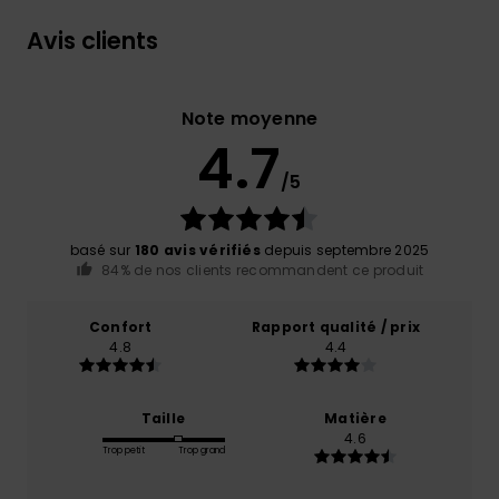
Avis clients
Note moyenne
4.7
/5
basé sur
180 avis vérifiés
depuis septembre 2025
84% de nos clients recommandent ce produit
Confort
Rapport qualité / prix
4.8
4.4
Taille
Matière
4.6
Trop petit
Trop grand