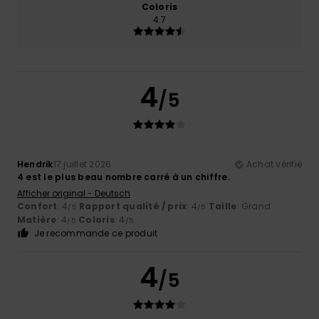
Coloris
4.7
4
/5
Hendrik
17 juillet 2026
Achat vérifié
4 est le plus beau nombre carré à un chiffre.
Afficher original - Deutsch
Confort
: 4
Rapport qualité / prix
: 4
Taille
: Grand
/5
/5
Matière
: 4
Coloris
: 4
/5
/5
Je recommande ce produit
4
/5