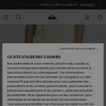
Passer
à
atuits
Se connecter / s'inscrire
YOUNG GUNS
Radical dès le départ.
Acheter maint
l'information
sur
le
produit
Accéder à
HOMME
Vêtements
Vêtements
Shop
Surf
Snow
Outlet
ma
Shop
Shop
Homme
commande
Homme
Homme
GARÇON
Continuer sans accepter
Accessoires
Accessoires
Nouveautés
Livraison
Outlet
CE SITE UTILISE DES COOKIES
FEMME
Surf
Snow
Enfant
Shop
Shop
Nos partenaires et nous-mêmes utilisons des cookies ou
Retours
Chaussures
Chaussures
A
Enfant
Enfant
une technologie équivalente pour stocker et/ou accéder à
& Tongs
& Tongs
Découvrir
SURF
des informations sur votre appareil. Ces informations
Outlet
personnelles (comme vos données de navigation et votre
Paiement
Femme
adresse IP) peuvent être utilisées pour vous présenter des
SNOW
Highlights
Snow
publications et du contenu personnalisés ; pour mesurer la
Surf
Surf
Snow
Shop
Carte
performance publicitaire et du contenu ; pour personnaliser
Femme
Cadeau
les publicités ; et en apprendre plus sur leur audience ; pour
OUTLET
développer et améliorer les produits de nos partenaires.
Communauté
Snow
Snow
Vous pouvez paramétrer vos choix pour accepter ou non les