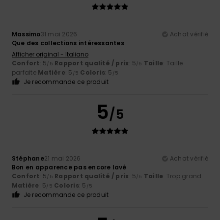
Massimo
31 mai 2026
Achat vérifié
Que des collections intéressantes
Afficher original - Italiano
Confort
: 5
Rapport qualité / prix
: 5
Taille
: Taille
/5
/5
parfaite
Matière
: 5
Coloris
: 5
/5
/5
Je recommande ce produit
5
/5
Stéphane
21 mai 2026
Achat vérifié
Bon en apparence pas encore lavé
Confort
: 5
Rapport qualité / prix
: 5
Taille
: Trop grand
/5
/5
Matière
: 5
Coloris
: 5
/5
/5
Je recommande ce produit