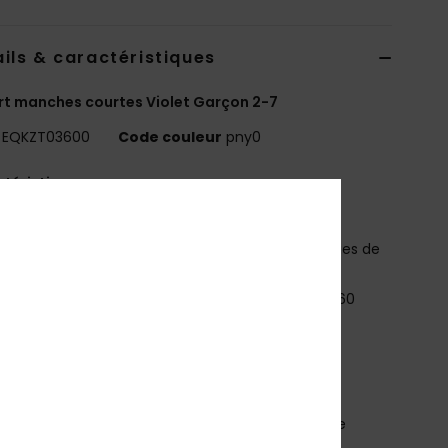
ils & caractéristiques
rt manches courtes Violet Garçon 2-7
EQKZT03600
Code couleur
pny0
téristiques
ADE BETTER
abriqué avec 25 % de fibres de coton recyclé issues de
hets textiles pré-consommation
atière :
jersey 70 % coton, 30 % coton recyclé [160
2]
oupe :
Regular
ol :
col rond
utre :
sérigraphie poitrine et dos
arquage :
étiquette tissée sur la couture latérale