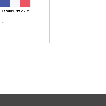
Comp
recyc
FR SHIPPING ONLY
Traça
IES
Livr