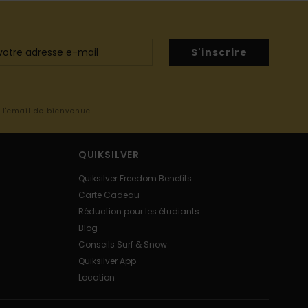
S'inscrire
s l'email de bienvenue
QUIKSILVER
Quiksilver Freedom Benefits
Carte Cadeau
Réduction pour les étudiants
Blog
Conseils Surf & Snow
Quiksilver App
Location