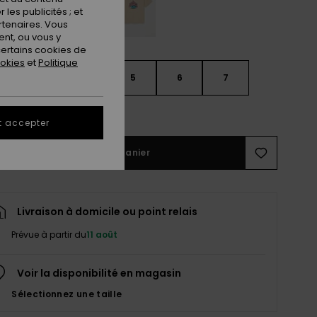
les publicités ; et
rtenaires. Vous
nt, ou vous y
ertains cookies de
ookies
et
Politique
3
4
5
6
7
ir le Guide des tailles
t accepter
Ajouter au panier
Livraison à domicile ou point relais
Prévue à partir du
11 août
Voir la disponibilité en magasin
Sélectionnez une taille