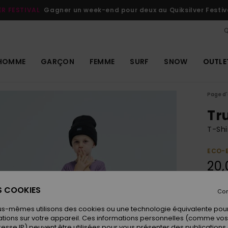
ER FESTIVAL
Gagner un week-end pour deux au Quiksilver Festiv
Q
HOMME
GARÇON
FEMME
SURF
SNOW
OUTLE
Page d'
Tr
T-Shi
ECO-
20,
ES COOKIES
Con
Coule
us-mêmes utilisons des cookies ou une technologie équivalente pour
tions sur votre appareil. Ces informations personnelles (comme v
resse IP) peuvent être utilisées pour vous présenter des publications