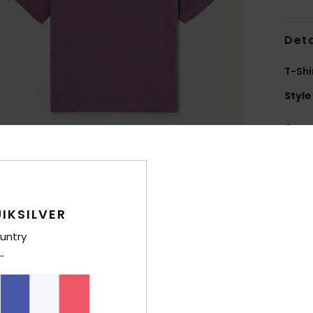
Deta
T-Shi
Style
Carac
M
F
déc
M
IKSILVER
g/m
untry
C
C
A
M