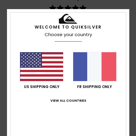
basé sur
3 avis vérifiés
depuis juin 2026
100% de nos clients recommandent ce produit
WELCOME TO QUIKSILVER
Choose your country
Confort
Rapport qualité / prix
5.0
5.0
Taille
Matière
5.0
Trop petit
Trop grand
US SHIPPING ONLY
FR SHIPPING ONLY
Coloris
5.0
VIEW ALL COUNTRIES
5
/5