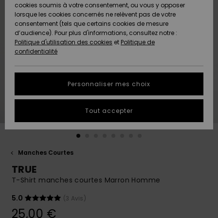
Quiksilver
A
cookies soumis à votre consentement, ou vous y opposer
Freedom
AIDE &
Découvrir
lorsque les cookies concernés ne relèvent pas de votre
CONTACT
consentement (tels que certains cookies de mesure
Nouveautés
Nouveautés
d’audience). Pour plus d'informations, consultez notre :
Protection
Politique d'utilisation des cookies
et
Politique de
des
Communauté
MAGASINS
confidentialité
données
A
A
Découvrir
Découvrir
QUIKSILVER
Guide des
APP
Personnaliser mes choix
tailles
LISTE DE
Tout accepter
SOUHAITS
Démarrez
une
conversation
pour
obtenir la
Manches Courtes
réponse la
TRUE
plus rapide
à votre
T-Shirt manches courtes Marron Homme
question.
5.0
(3 Avis)
Démarrer
une
25,00 €
conversation