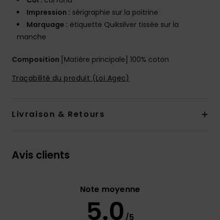
Col :
col rond
Impression :
sérigraphie sur la poitrine
Marquage :
étiquette Quiksilver tissée sur la
manche
Composition
[Matière principale] 100% coton
Traçabilité du produit (Loi Agec)
Livraison & Retours
Avis clients
Note moyenne
5.0
/5