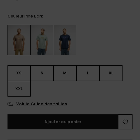
Trouvez
des
Pine Bark
Couleur
réponses
aux
questions
les plus
fréquentes
et notre
formulaire
de
contact.
XS
S
M
L
XL
Consulter
la FAQ
XXL
Voir le Guide des tailles
Ajouter au panier