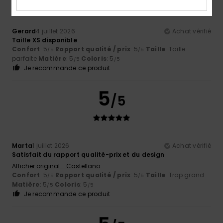
Gerard
4 juillet 2026
Achat vérifié
Taille XS disponible
Confort
: 5
Rapport qualité / prix
: 5
Taille
: Taille
/5
/5
parfaite
Matière
: 5
Coloris
: 5
/5
/5
Je recommande ce produit
5
/5
Marta
1 juillet 2026
Achat vérifié
Satisfait du rapport qualité-prix et du design
Afficher original - Castellano
Confort
: 5
Rapport qualité / prix
: 5
Taille
: Trop grand
/5
/5
Matière
: 5
Coloris
: 5
/5
/5
Je recommande ce produit