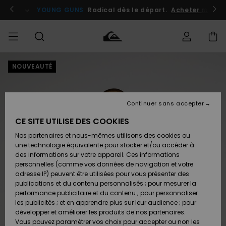
Passer
à
atuits
Se connecter / s'inscrire
YOUNG GUNS
Radical dès le départ.
Acheter maint
l'information
sur
le
produit
NOUVEAUTÉ
Accéder à
HOMME
Vêtements
Vêtements
Shop
Surf
Snow
Outlet
ma
Shop
Shop
Homme
commande
Homme
Homme
GARÇON
Continuer sans accepter
Accessoires
Accessoires
Nouveautés
Livraison
Outlet
CE SITE UTILISE DES COOKIES
FEMME
Surf
Snow
Enfant
Shop
Shop
Nos partenaires et nous-mêmes utilisons des cookies ou
Retours
Chaussures
Chaussures
A
Enfant
Enfant
une technologie équivalente pour stocker et/ou accéder à
& Tongs
& Tongs
Découvrir
SURF
des informations sur votre appareil. Ces informations
Outlet
personnelles (comme vos données de navigation et votre
Paiement
Femme
adresse IP) peuvent être utilisées pour vous présenter des
SNOW
Highlights
Snow
publications et du contenu personnalisés ; pour mesurer la
Surf
Surf
Snow
Shop
Carte
performance publicitaire et du contenu ; pour personnaliser
Femme
Cadeau
les publicités ; et en apprendre plus sur leur audience ; pour
OUTLET
développer et améliorer les produits de nos partenaires.
Communauté
Snow
Snow
Vous pouvez paramétrer vos choix pour accepter ou non les