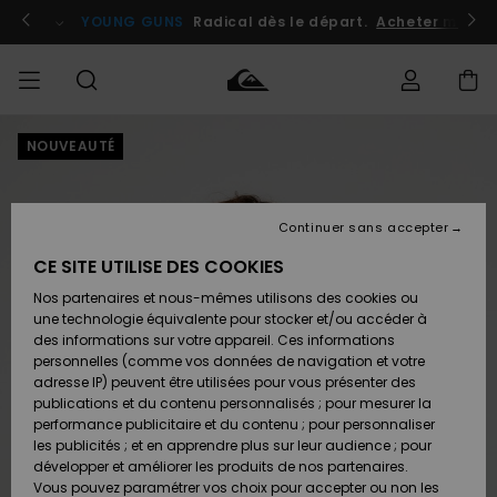
Passer
à
atuits
Se connecter / s'inscrire
YOUNG GUNS
Radical dès le départ.
Acheter maint
l'information
sur
le
produit
NOUVEAUTÉ
Accéder à
HOMME
Vêtements
Vêtements
Shop
Surf
Snow
Outlet
ma
Shop
Shop
Homme
commande
Homme
Homme
GARÇON
Continuer sans accepter
Accessoires
Accessoires
Nouveautés
Livraison
Outlet
CE SITE UTILISE DES COOKIES
FEMME
Surf
Snow
Enfant
Shop
Shop
Nos partenaires et nous-mêmes utilisons des cookies ou
Retours
Chaussures
Chaussures
A
Enfant
Enfant
une technologie équivalente pour stocker et/ou accéder à
& Tongs
& Tongs
Découvrir
SURF
des informations sur votre appareil. Ces informations
Outlet
personnelles (comme vos données de navigation et votre
Paiement
Femme
adresse IP) peuvent être utilisées pour vous présenter des
SNOW
Highlights
Snow
publications et du contenu personnalisés ; pour mesurer la
Surf
Surf
Snow
Shop
Carte
performance publicitaire et du contenu ; pour personnaliser
Femme
Cadeau
les publicités ; et en apprendre plus sur leur audience ; pour
OUTLET
développer et améliorer les produits de nos partenaires.
Communauté
Snow
Snow
Vous pouvez paramétrer vos choix pour accepter ou non les