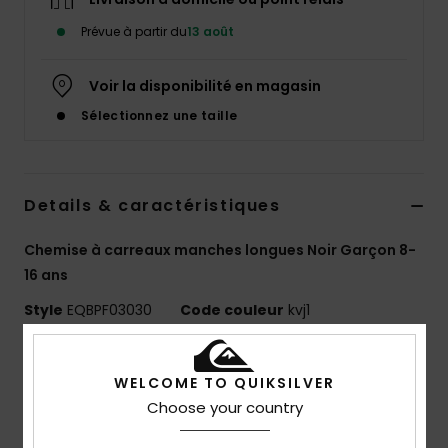
Prévue à partir du
13 août
Voir la disponibilité en magasin
Sélectionnez une taille
Details & caractéristiques
Chemise à carreaux manches longues Noir Garçon 8-
16 ans
Style
EQBPF03030
Code couleur
kvj1
Caractéristiques
WELCOME TO QUIKSILVER
Utilisation :
aventures quotidiennes / temps froid
Choose your country
Avantages :
technologie WarmFlight pour une
isolation thermique optimale et une grande