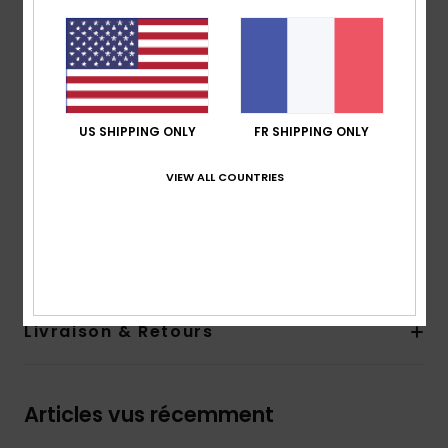
respirabilité
Made Better :
fabriqué avec 100 % de fibres de
polyester recyclé issues de déchets plastiques
Matière :
100 % polyester recyclé
240 g/m2
US SHIPPING ONLY
FR SHIPPING ONLY
Coupe :
Regular
Poches :
2 poches poitrine
VIEW ALL COUNTRIES
Composition
[Matière principale] 100% polyester recyclé
Traçabilité du produit (Loi Agec)
Livraison & Retours
Articles vus récemment