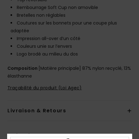
Rembourrage Soft Cup non amovible
Bretelles non réglables
Coutures sur les bonnets pour une coupe plus
adaptée
Impression all-over d’un côté
Couleurs unie sur l’envers
Logo brodé au milieu du dos
Composition
[Matière principale] 87% nylon recyclé, 13%
élasthanne
Traçabilité du produit (Loi Agec)
Livraison & Retours
Avis clients