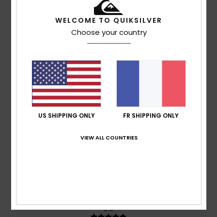
WELCOME TO QUIKSILVER
Note moyenne
Choose your country
5.0
/5
basé sur
2 avis vérifiés
depuis juillet 2026
50% de nos clients recommandent ce produit
US SHIPPING ONLY
FR SHIPPING ONLY
Confort
Rapport qualité / prix
5.0
5.0
VIEW ALL COUNTRIES
Taille
Matière
5.0
Trop petit
Trop grand
Coloris
5.0