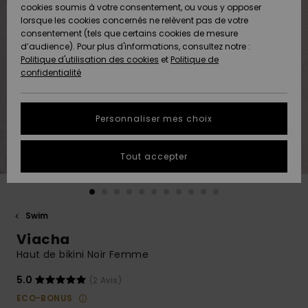
Quiksilver
A
cookies soumis à votre consentement, ou vous y opposer
Freedom
AIDE &
Découvrir
lorsque les cookies concernés ne relèvent pas de votre
CONTACT
consentement (tels que certains cookies de mesure
Nouveautés
Nouveautés
d’audience). Pour plus d'informations, consultez notre :
Protection
Politique d'utilisation des cookies
et
Politique de
des
Communauté
MAGASINS
confidentialité
données
A
A
Découvrir
Découvrir
QUIKSILVER
Guide des
APP
Personnaliser mes choix
tailles
LISTE DE
Tout accepter
SOUHAITS
Démarrez
une
conversation
pour
obtenir la
Swim
réponse la
Viacha
plus rapide
à votre
Haut de bikini Noir Femme
question.
5.0
(2 Avis)
Démarrer
une
ECO-BONUS
conversation