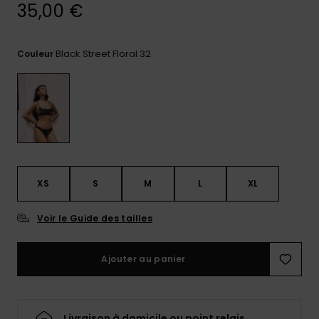
35,00 €
Trouvez
des
réponses
Black Street Floral 32
Couleur
aux
questions
les plus
fréquentes
et notre
formulaire
de
contact.
Consulter
XS
S
M
L
XL
la FAQ
Voir le Guide des tailles
Ajouter au panier
Livraison à domicile ou point relais