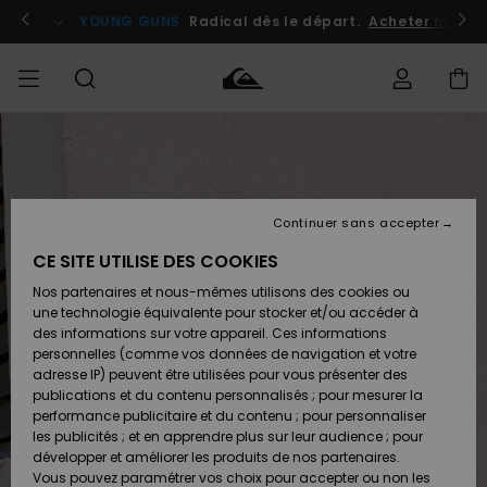
Passer
à
atuits
Se connecter / s'inscrire
YOUNG GUNS
Radical dès le départ.
Acheter maint
l'information
sur
le
produit
Accéder à
HOMME
Vêtements
Vêtements
Shop
Surf
Snow
Outlet
ma
Shop
Shop
Homme
commande
Homme
Homme
GARÇON
Continuer sans accepter
Accessoires
Accessoires
Nouveautés
Livraison
Outlet
CE SITE UTILISE DES COOKIES
FEMME
Surf
Snow
Enfant
Shop
Shop
Nos partenaires et nous-mêmes utilisons des cookies ou
Retours
Chaussures
Chaussures
A
Enfant
Enfant
une technologie équivalente pour stocker et/ou accéder à
& Tongs
& Tongs
Découvrir
SURF
des informations sur votre appareil. Ces informations
Outlet
personnelles (comme vos données de navigation et votre
Paiement
Femme
adresse IP) peuvent être utilisées pour vous présenter des
SNOW
Highlights
Snow
publications et du contenu personnalisés ; pour mesurer la
Surf
Surf
Snow
Shop
Carte
performance publicitaire et du contenu ; pour personnaliser
Femme
Cadeau
les publicités ; et en apprendre plus sur leur audience ; pour
OUTLET
développer et améliorer les produits de nos partenaires.
Communauté
Snow
Snow
Vous pouvez paramétrer vos choix pour accepter ou non les