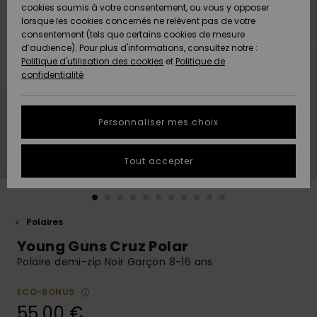
Quiksilver
A
cookies soumis à votre consentement, ou vous y opposer
Freedom
AIDE &
Découvrir
lorsque les cookies concernés ne relèvent pas de votre
CONTACT
consentement (tels que certains cookies de mesure
Nouveautés
Nouveautés
d’audience). Pour plus d'informations, consultez notre :
Protection
Politique d'utilisation des cookies
et
Politique de
des
Communauté
MAGASINS
confidentialité
données
A
A
Découvrir
Découvrir
QUIKSILVER
Guide des
APP
Personnaliser mes choix
tailles
LISTE DE
Tout accepter
SOUHAITS
Démarrez
une
conversation
pour
obtenir la
Polaires
réponse la
Young Guns Cruz Polar
plus rapide
à votre
Polaire demi-zip Noir Garçon 8-16 ans
question.
ECO-BONUS
Démarrer
une
55,00 €
conversation