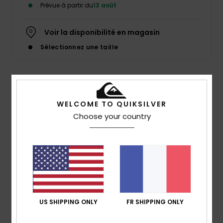
Prévue à partir du
13 août
Voir la disponibilité en magasin
Sélectionnez une taille
Description
WELCOME TO QUIKSILVER
Tout est parti d'un coup de pinceau, qui a changé le
Choose your country
monde. Repoussant les limites du style et de la
performance, le mouvement Young Guns était né. Vingt
ans plus tard, la révolution continue.
Details & caractéristiques
US SHIPPING ONLY
FR SHIPPING ONLY
Livraison & Retours