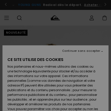
Passer
à
atuits
Se connecter / s'inscrire
YOUNG GUNS
Radical dès le départ.
Acheter maint
l'information
sur
le
produit
NOUVEAUTÉ
Accéder à
HOMME
Vêtements
Vêtements
Shop
Surf
Snow
Outlet
ma
Shop
Shop
Homme
commande
Homme
Homme
GARÇON
Continuer sans accepter
Accessoires
Accessoires
Nouveautés
Livraison
Outlet
CE SITE UTILISE DES COOKIES
FEMME
Surf
Snow
Enfant
Shop
Shop
Nos partenaires et nous-mêmes utilisons des cookies ou
Retours
Chaussures
Chaussures
A
Enfant
Enfant
une technologie équivalente pour stocker et/ou accéder à
& Tongs
& Tongs
Découvrir
SURF
des informations sur votre appareil. Ces informations
Outlet
personnelles (comme vos données de navigation et votre
Paiement
Femme
adresse IP) peuvent être utilisées pour vous présenter des
SNOW
Highlights
Snow
publications et du contenu personnalisés ; pour mesurer la
Surf
Surf
Snow
Shop
Carte
performance publicitaire et du contenu ; pour personnaliser
Femme
Cadeau
les publicités ; et en apprendre plus sur leur audience ; pour
OUTLET
développer et améliorer les produits de nos partenaires.
Communauté
Snow
Snow
Vous pouvez paramétrer vos choix pour accepter ou non les