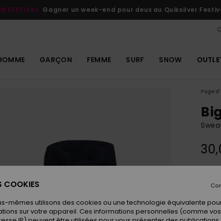
ER FESTIVAL
Gagner un week-end pour deux au Quiksilver Festiv
Q
HOMME
GARÇON
FEMME
SURF
SNOW
OUTLE
Page d'
Bi
Swea
30,
Coule
ES COOKIES
Con
us-mêmes utilisons des cookies ou une technologie équivalente pour
tions sur votre appareil. Ces informations personnelles (comme v
resse IP) peuvent être utilisées pour vous présenter des publications