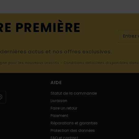
RE PREMIÈRE
ernières actus et nos offres exclusives.
ligne pour les nouveaux inscrits - Conditions détaillées disponibles dan
AIDE
Statut de la commande
Livraison
Faire un retour
Paiement
Réparations et garanties
Protection des données
FAQ et contact