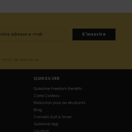
S'inscrire
s l'email de bienvenue
QUIKSILVER
Quiksilver Freedom Benefits
Carte Cadeau
Réduction pour les étudiants
Blog
Conseils Surf & Snow
Quiksilver App
Location