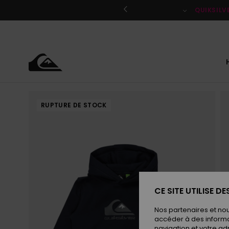
Passer
à
QUIKSILV
l'information
sur
le
produit
RUPTURE DE STOCK
CE SITE UTILISE D
Nos partenaires et no
accéder à des informa
navigation et votre ad