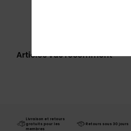
Articles vus récemment
Livraison et retours
gratuits pour les
Retours sous 30 jours
membres