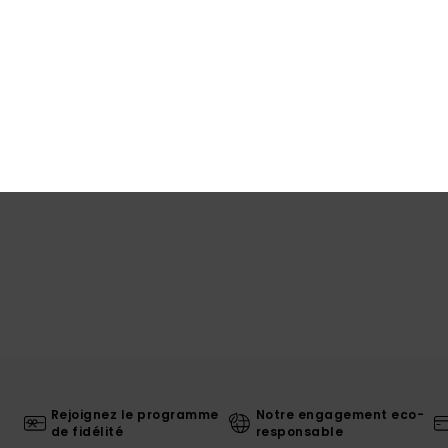
Traça
Livr
Rejoignez le programme
Notre engagement eco-
de fidélité
responsable