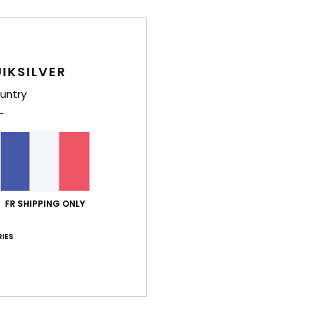
Deta
Sweat
Style
IKSILVER
untry
Carac
M
g/m
C
E
M
FR SHIPPING ONLY
P
F
IES
L
É
Comp