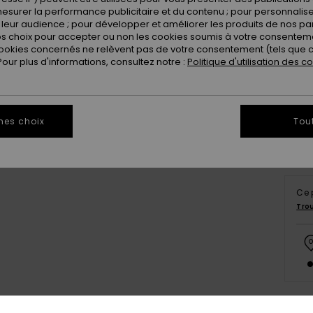
esurer la performance publicitaire et du contenu ; pour personnaliser 
leur audience ; pour développer et améliorer les produits de nos pa
 choix pour accepter ou non les cookies soumis à votre consenteme
ookies concernés ne relèvent pas de votre consentement (tels que c
2
ur plus d'informations, consultez notre :
Politique d'utilisation des c
Vo
mes choix
Tou
Ce 
Tro