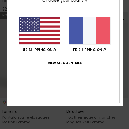
Choose your country
Femme
Femme
32,00 €
70,00 €
NOUVEAUTÉ
NOUVEAUTÉ
US SHIPPING ONLY
FR SHIPPING ONLY
VIEW ALL COUNTRIES
1
3
Lomond
Macetown
Pantalon taille élastiquée
Top thermique à manches
Marron Femme
longues Vert Femme