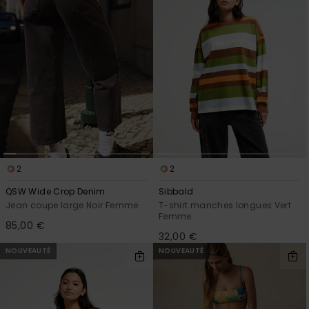
Trouvez
des
réponses
aux
questions
les plus
fréquentes
et notre
formulaire
de
contact.
Consulter
2
2
la FAQ
QSW Wide Crop Denim
Sibbald
Jean coupe large Noir Femme
T-shirt manches longues Vert
Femme
85,00 €
32,00 €
NOUVEAUTÉ
NOUVEAUTÉ