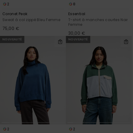
2
8
Coronet Peak
Essential
Sweat à col zippé Bleu Femme
T-shirt à manches courtes Noir
Femme
75,00 €
30,00 €
NOUVEAUTÉ
NOUVEAUTÉ
2
2