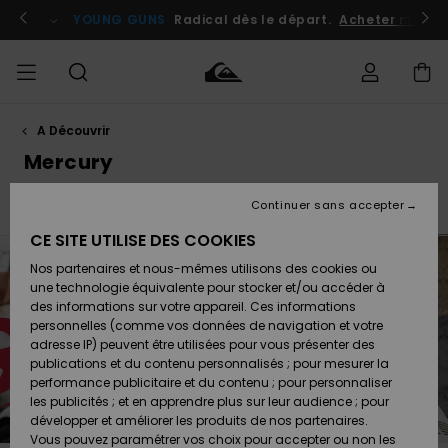
Passez
à
atuits
Se connecter / s'inscrire
YOUNG GUNS
Radical dès le départ.
Acheter maint
la
sélection
de
la
grille
des
produits
A Découvrir
Accéder à
HOMME
Vêtements
Vêtements
Shop
Surf
Snow
Outlet
ma
Mercury
Shop
Shop
Homme
commande
Homme
Homme
GARÇON
Continuer sans accepter
Faherty x Quiksilver
Back at It
Accessoires
Accessoires
Nouveautés
Livraison
Outlet
CE SITE UTILISE DES COOKIES
FEMME
Surf
Snow
Enfant
Shop
Shop
Nos partenaires et nous-mêmes utilisons des cookies ou
Retours
Chaussures
Chaussures
A
Enfant
Enfant
une technologie équivalente pour stocker et/ou accéder à
& Tongs
& Tongs
Découvrir
SURF
des informations sur votre appareil. Ces informations
Outlet
personnelles (comme vos données de navigation et votre
Paiement
Femme
adresse IP) peuvent être utilisées pour vous présenter des
SNOW
Highlights
Snow
publications et du contenu personnalisés ; pour mesurer la
Surf
Surf
Snow
Shop
Carte
performance publicitaire et du contenu ; pour personnaliser
Femme
Cadeau
les publicités ; et en apprendre plus sur leur audience ; pour
OUTLET
développer et améliorer les produits de nos partenaires.
Communauté
Snow
Snow
Vous pouvez paramétrer vos choix pour accepter ou non les