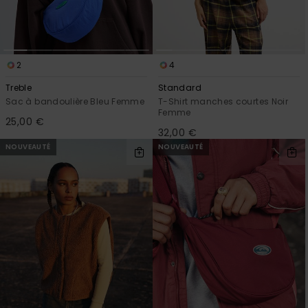
2
4
Treble
Standard
Sac à bandoulière Bleu Femme
T-Shirt manches courtes Noir
Femme
25,00 €
32,00 €
NOUVEAUTÉ
NOUVEAUTÉ