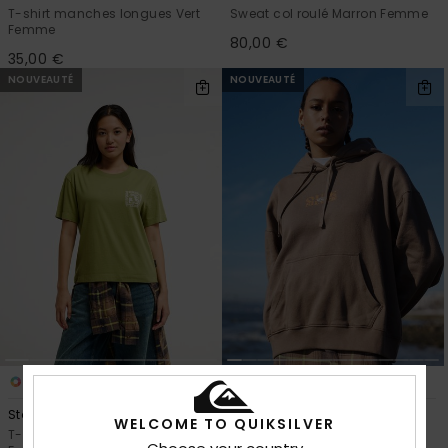
T-shirt manches longues Vert
Sweat col roulé Marron Femme
Femme
80,00 €
35,00 €
NOUVEAUTÉ
NOUVEAUTÉ
4
6
Standard
Standard
WELCOME TO QUIKSILVER
T-Shirt manches courtes Vert
Sweat à capuche Marron