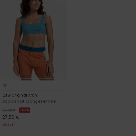
1
Qsw Original Arch
Boardshort Orange Femme
*
50%
55,00 €
27,50 €
OUTLET