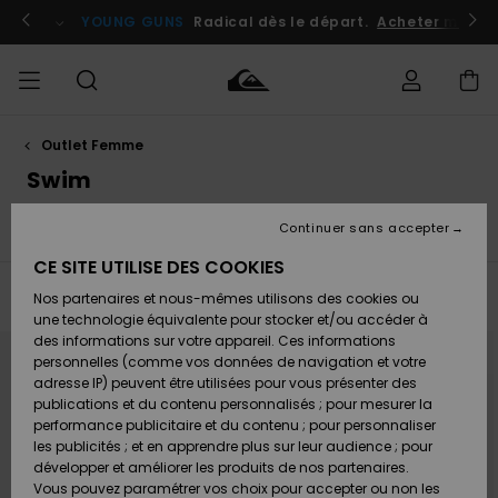
Passez
à
atuits
Se connecter / s'inscrire
YOUNG GUNS
Radical dès le départ.
Acheter maint
la
sélection
de
la
grille
des
produits
Outlet Femme
Accéder à
HOMME
Vêtements
Vêtements
Shop
Surf
Snow
Outlet
ma
Swim
Shop
Shop
Homme
commande
Homme
Homme
GARÇON
Continuer sans accepter
Vêtements
Swim
Accessoires
Accessoires
Accessoires
Nouveautés
Livraison
Outlet
CE SITE UTILISE DES COOKIES
FEMME
Surf
Snow
Enfant
Shop
Shop
Filtrer & Trier
11
Resultats
Nos partenaires et nous-mêmes utilisons des cookies ou
Retours
Chaussures
Chaussures
A
Enfant
Enfant
une technologie équivalente pour stocker et/ou accéder à
& Tongs
& Tongs
Découvrir
SURF
Passer
Aller
des informations sur votre appareil. Ces informations
aux
a
Outlet
critères
trier
personnelles (comme vos données de navigation et votre
Paiement
Femme
de
par
filtrage
adresse IP) peuvent être utilisées pour vous présenter des
SNOW
Highlights
Snow
de
recherche
publications et du contenu personnalisés ; pour mesurer la
Surf
Surf
Snow
Shop
Carte
performance publicitaire et du contenu ; pour personnaliser
Femme
Cadeau
les publicités ; et en apprendre plus sur leur audience ; pour
OUTLET
développer et améliorer les produits de nos partenaires.
Communauté
Snow
Snow
Vous pouvez paramétrer vos choix pour accepter ou non les