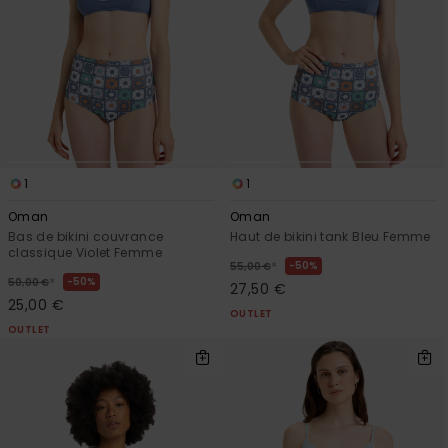
Trouvez
des
réponses
aux
questions
les plus
fréquentes
et notre
formulaire
1
1
de
contact.
Oman
Oman
Bas de bikini couvrance
Haut de bikini tank Bleu Femme
Consulter
classique Violet Femme
la FAQ
*
50%
55,00 €
*
50%
50,00 €
27,50 €
25,00 €
OUTLET
OUTLET