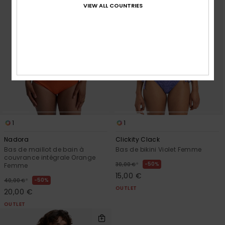
VIEW ALL COUNTRIES
1
1
Nadora
Clickity Clack
Bas de maillot de bain à
Bas de bikini Violet Femme
couvrance intégrale Orange
*
50%
30,00 €
Femme
15,00 €
*
50%
40,00 €
OUTLET
20,00 €
OUTLET