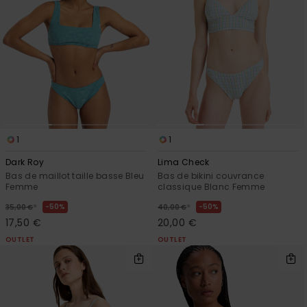
1
1
Dark Roy
Lima Check
Bas de maillot taille basse Bleu
Bas de bikini couvrance
Femme
classique Blanc Femme
*
*
50%
50%
35,00 €
40,00 €
17,50 €
20,00 €
OUTLET
OUTLET