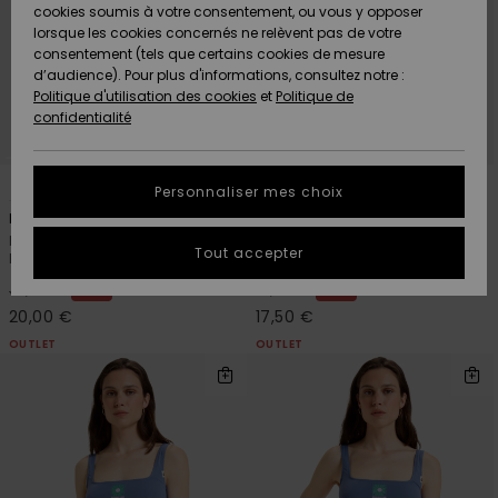
Quiksilver
A
cookies soumis à votre consentement, ou vous y opposer
Freedom
AIDE &
Découvrir
lorsque les cookies concernés ne relèvent pas de votre
CONTACT
consentement (tels que certains cookies de mesure
Nouveautés
Nouveautés
d’audience). Pour plus d'informations, consultez notre :
Protection
Politique d'utilisation des cookies
et
Politique de
des
Communauté
MAGASINS
confidentialité
données
A
A
Découvrir
Découvrir
QUIKSILVER
Guide des
1
1
APP
Personnaliser mes choix
tailles
Lima
Lima
Haut de bikini tank Violet
Bas de bikini couvrance
LISTE DE
Tout accepter
Femme
classique Vert Femme
SOUHAITS
Démarrez
une
*
*
50%
50%
40,00 €
35,00 €
conversation
20,00 €
17,50 €
pour
OUTLET
OUTLET
obtenir la
réponse la
plus rapide
à votre
question.
Démarrer
une
conversation