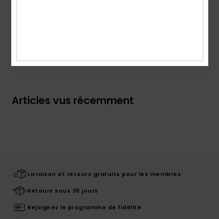
Composition
[Matière principale] 100% coton
Traçabilité du produit (Loi Agec)
Livraison & Retours
Articles vus récemment
Livraison et retours gratuits pour les membres
Retours sous 30 jours
Rejoignez le programme de fidélité