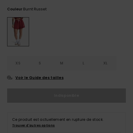
Trouvez
Burnt Russet
Couleur
des
réponses
aux
questions
les plus
fréquentes
et notre
formulaire
de
contact.
XS
S
M
L
XL
Consulter
la FAQ
Voir le Guide des tailles
Indisponible
Ce produit est actuellement en rupture de stock.
Trouver d'autres options