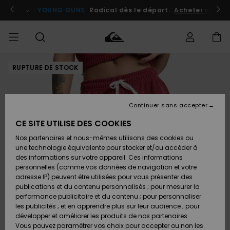
Passer
à
atuits
Se connecter / s'inscrire
YOUNG GUNS
Radical dès le départ.
Acheter maint
l'information
sur
le
produit
RUPTURE DE STOCK
Accéder à
HOMME
Vêtements
Vêtements
Shop
Surf
Snow
Outlet
ma
Shop
Shop
Homme
commande
Homme
Homme
GARÇON
Continuer sans accepter
Accessoires
Accessoires
Nouveautés
Livraison
Outlet
CE SITE UTILISE DES COOKIES
FEMME
Surf
Snow
Enfant
Shop
Shop
Nos partenaires et nous-mêmes utilisons des cookies ou
Retours
Chaussures
Chaussures
A
Enfant
Enfant
une technologie équivalente pour stocker et/ou accéder à
& Tongs
& Tongs
Découvrir
SURF
des informations sur votre appareil. Ces informations
Outlet
personnelles (comme vos données de navigation et votre
Paiement
Femme
adresse IP) peuvent être utilisées pour vous présenter des
SNOW
Highlights
Snow
publications et du contenu personnalisés ; pour mesurer la
Surf
Surf
Snow
Shop
Carte
performance publicitaire et du contenu ; pour personnaliser
Femme
Cadeau
les publicités ; et en apprendre plus sur leur audience ; pour
OUTLET
développer et améliorer les produits de nos partenaires.
Communauté
Snow
Snow
Vous pouvez paramétrer vos choix pour accepter ou non les