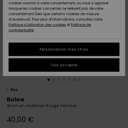
Quiksilver
A
cookies soumis à votre consentement, ou vous y opposer
Freedom
AIDE &
Découvrir
lorsque les cookies concernés ne relèvent pas de votre
CONTACT
consentement (tels que certains cookies de mesure
Nouveautés
Nouveautés
d’audience). Pour plus d'informations, consultez notre :
Protection
Politique d'utilisation des cookies
et
Politique de
des
Communauté
MAGASINS
confidentialité
données
A
A
Découvrir
Découvrir
QUIKSILVER
Guide des
APP
Personnaliser mes choix
tailles
LISTE DE
Tout accepter
SOUHAITS
Démarrez
une
conversation
pour
obtenir la
Bas
réponse la
Bolea
plus rapide
à votre
Short en molleton Rouge Femme
question.
40,00 €
Démarrer
une
conversation