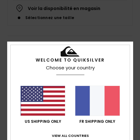
Voir la disponibilité en magasin
Sélectionnez une taille
Details & caractéristiques
Short en molleton Rouge Femme
WELCOME TO QUIKSILVER
Choose your country
Style
EQWFB03064
Code couleur
rqz0
Caractéristiques
Matière :
Coton côtelé plat [350 g/m2]
Coupe :
coupe regular, classique et confortable
Taille élastiquée avec cordon de serrage
Impression HD du lettrage Quiksilver sur le côté
US SHIPPING ONLY
FR SHIPPING ONLY
gauche de la jambe
VIEW ALL COUNTRIES