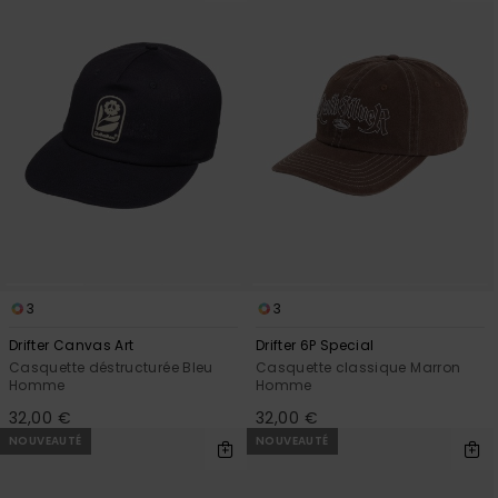
Trouvez
des
réponses
aux
questions
les plus
fréquentes
et notre
formulaire
de
contact.
Consulter
la FAQ
3
3
Drifter Canvas Art
Drifter 6P Special
Casquette déstructurée Bleu
Casquette classique Marron
Homme
Homme
32,00 €
32,00 €
NOUVEAUTÉ
NOUVEAUTÉ