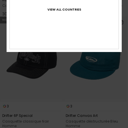
Casquette 6 pans Bleu Homme
Casquette trucker Vert Homme
VIEW ALL COUNTRIES
30,00 €
30,00 €
NOUVEAUTÉ
NOUVEAUTÉ
3
3
Drifter 6P Special
Drifter Canvas Art
Casquette classique Noir
Casquette déstructurée Bleu
Homme
Homme