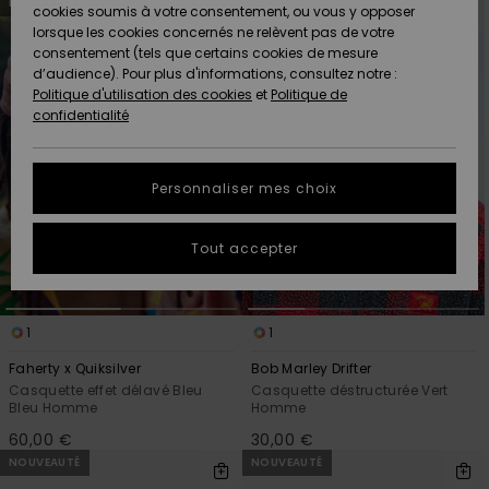
Quiksilver
NOUVEAUTÉ
NOUVEAUTÉ
aux
a
A
cookies soumis à votre consentement, ou vous y opposer
critères
trier
Freedom
de
par
AIDE &
Découvrir
lorsque les cookies concernés ne relèvent pas de votre
filtrage
CONTACT
de
consentement (tels que certains cookies de mesure
recherche
Nouveautés
Nouveautés
d’audience). Pour plus d'informations, consultez notre :
Protection
Politique d'utilisation des cookies
et
Politique de
des
Communauté
MAGASINS
confidentialité
données
A
A
Découvrir
Découvrir
QUIKSILVER
Guide des
APP
Personnaliser mes choix
tailles
LISTE DE
Tout accepter
SOUHAITS
Démarrez
une
conversation
pour
1
1
obtenir la
réponse la
Faherty x Quiksilver
Bob Marley Drifter
plus rapide
Casquette effet délavé Bleu
Casquette déstructurée Vert
à votre
Bleu Homme
Homme
question.
60,00 €
30,00 €
Démarrer
NOUVEAUTÉ
NOUVEAUTÉ
une
conversation