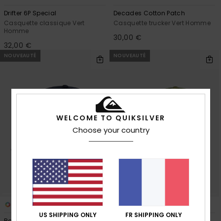
Drifter 6P Special
Decades Cotton Patch
Casquette classique Vert
Casquette trucker Vert Homme
Homme
30,00 €
32,00 €
NOUVEAUTÉ
NOUVEAUTÉ
WELCOME TO QUIKSILVER
Choose your country
6
6
US SHIPPING ONLY
FR SHIPPING ONLY
Rad Splatter
Omni