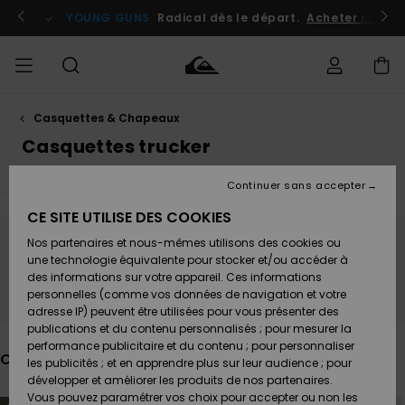
Passez
à
atuits
Se connecter / s'inscrire
YOUNG GUNS
Radical dès le départ.
Acheter maint
la
sélection
de
la
grille
des
produits
Casquettes & Chapeaux
Accéder à
HOMME
Vêtements
Vêtements
Shop
Surf
Snow
Outlet
ma
Casquettes trucker
Shop
Shop
Homme
commande
Homme
Homme
GARÇON
Continuer sans accepter
Accessoires
Accessoires
Nouveautés
Livraison
Outlet
CE SITE UTILISE DES COOKIES
FEMME
Surf
Snow
Enfant
Shop
Shop
Nos partenaires et nous-mêmes utilisons des cookies ou
Retours
Chaussures
Chaussures
A
Ne partez pas trop loin, nos produits seront
Enfant
Enfant
une technologie équivalente pour stocker et/ou accéder à
& Tongs
& Tongs
Découvrir
SURF
des informations sur votre appareil. Ces informations
bientôt de retour
Outlet
personnelles (comme vos données de navigation et votre
Paiement
Femme
adresse IP) peuvent être utilisées pour vous présenter des
SNOW
Highlights
Snow
publications et du contenu personnalisés ; pour mesurer la
Surf
Surf
Snow
Shop
Carte
performance publicitaire et du contenu ; pour personnaliser
Femme
Ces produits pourraient vous plaire
Cadeau
les publicités ; et en apprendre plus sur leur audience ; pour
OUTLET
développer et améliorer les produits de nos partenaires.
Communauté
Snow
Snow
Vous pouvez paramétrer vos choix pour accepter ou non les
Passer
Aller