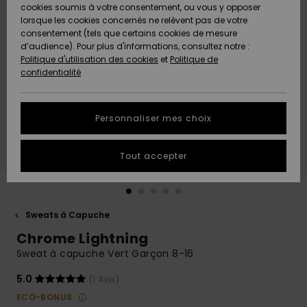
Quiksilver
A
cookies soumis à votre consentement, ou vous y opposer
Freedom
AIDE &
Découvrir
lorsque les cookies concernés ne relèvent pas de votre
CONTACT
consentement (tels que certains cookies de mesure
Nouveautés
Nouveautés
d’audience). Pour plus d'informations, consultez notre :
Protection
Politique d'utilisation des cookies
et
Politique de
des
Communauté
MAGASINS
confidentialité
données
A
A
Découvrir
Découvrir
QUIKSILVER
Guide des
APP
Personnaliser mes choix
tailles
LISTE DE
Tout accepter
SOUHAITS
Démarrez
une
conversation
pour
obtenir la
Sweats à Capuche
réponse la
Chrome Lightning
plus rapide
à votre
Sweat à capuche Vert Garçon 8-16
question.
5.0
(1 Avis)
Démarrer
une
ECO-BONUS
conversation