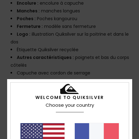
Encolure :
encolure à capuche
Manches :
manches longues
Poches :
Poches kangourou
Fermeture :
modèle sans fermeture
Logo :
illustration Quiksilver sur la poitrine et dans le
dos
Étiquette Quiksilver recyclée
Autres caractéristiques :
poignets et bas du corps
côtelés
Capuche avec cordon de serrage
Made Better
Composition
[Matière principale] 45% coton, 40% coton
WELCOME TO QUIKSILVER
recyclé, 15% polyester recyclé
Choose your country
Traçabilité du produit (Loi Agec)
Livraison & Retours