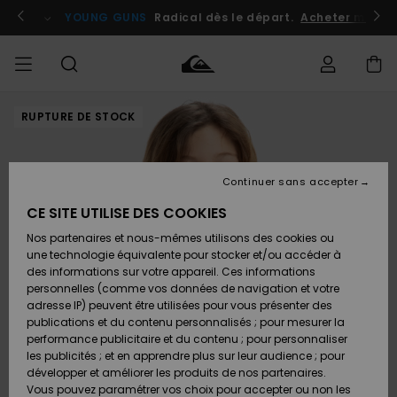
Passer
à
atuits
Se connecter / s'inscrire
YOUNG GUNS
Radical dès le départ.
Acheter maint
l'information
sur
le
produit
RUPTURE DE STOCK
Accéder à
HOMME
Vêtements
Vêtements
Shop
Surf
Snow
Outlet
ma
Shop
Shop
Homme
commande
Homme
Homme
GARÇON
Continuer sans accepter
Accessoires
Accessoires
Nouveautés
Livraison
Outlet
CE SITE UTILISE DES COOKIES
FEMME
Surf
Snow
Enfant
Shop
Shop
Nos partenaires et nous-mêmes utilisons des cookies ou
Retours
Chaussures
Chaussures
A
Enfant
Enfant
une technologie équivalente pour stocker et/ou accéder à
& Tongs
& Tongs
Découvrir
SURF
des informations sur votre appareil. Ces informations
Outlet
personnelles (comme vos données de navigation et votre
Paiement
Femme
adresse IP) peuvent être utilisées pour vous présenter des
SNOW
Highlights
Snow
publications et du contenu personnalisés ; pour mesurer la
Surf
Surf
Snow
Shop
Carte
performance publicitaire et du contenu ; pour personnaliser
Femme
Cadeau
les publicités ; et en apprendre plus sur leur audience ; pour
OUTLET
développer et améliorer les produits de nos partenaires.
Communauté
Snow
Snow
Vous pouvez paramétrer vos choix pour accepter ou non les