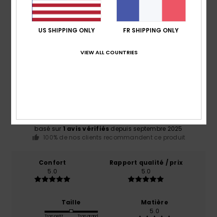
US SHIPPING ONLY
FR SHIPPING ONLY
Avis clients
VIEW ALL COUNTRIES
Note moyenne
5.0
/5
basé sur
1 avis vérifiés
depuis septembre 2025
100% de nos clients recommandent ce produit
Confort
Rapport qualité / prix
5.0
5.0
Taille
Matière
5.0
Trop petit
Trop grand