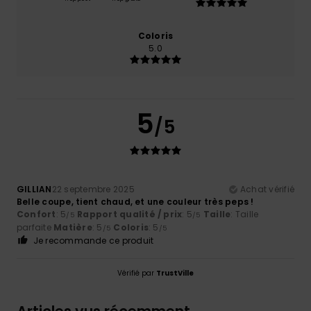
Coloris
5.0
5
/5
GILLIAN
22 septembre 2025
Achat vérifié
Belle coupe, tient chaud, et une couleur très peps !
Confort
: 5
Rapport qualité / prix
: 5
Taille
: Taille
/5
/5
parfaite
Matière
: 5
Coloris
: 5
/5
/5
Je recommande ce produit
Vérifié par
TrustVille