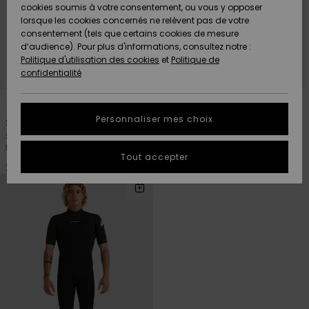
Quiksilver
A
cookies soumis à votre consentement, ou vous y opposer
Freedom
AIDE &
Découvrir
lorsque les cookies concernés ne relèvent pas de votre
CONTACT
consentement (tels que certains cookies de mesure
Nouveautés
Nouveautés
d’audience). Pour plus d'informations, consultez notre :
Protection
Politique d'utilisation des cookies
et
Politique de
des
Communauté
MAGASINS
confidentialité
données
A
A
1
1
PRIMALOFT® BIO™
Découvrir
Découvrir
QUIKSILVER
Guide des
APP
Personnaliser mes choix
2/2mm Mercury
2/2mm Everyday Sessions
tailles
Springsuit manches longues
Springsuit manches courtes
front zip Rouge Homme
back zip Noir Homme
LISTE DE
Tout accepter
SOUHAITS
Démarrez
220,00 €
150,00 €
une
conversation
pour
obtenir la
réponse la
plus rapide
à votre
question.
Démarrer
une
conversation