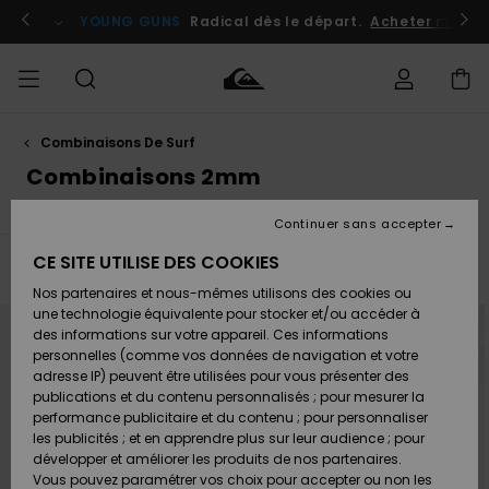
Passez
à
atuits
Se connecter / s'inscrire
YOUNG GUNS
Radical dès le départ.
Acheter maint
la
sélection
de
la
grille
des
produits
Combinaisons De Surf
Accéder à
HOMME
Vêtements
Vêtements
Shop
Surf
Snow
Outlet
ma
Combinaisons 2mm
Shop
Shop
Homme
commande
Homme
Homme
GARÇON
Continuer sans accepter
Accessoires
Accessoires
Nouveautés
Livraison
Outlet
CE SITE UTILISE DES COOKIES
FEMME
Surf
Snow
Enfant
Filtrer & Trier
3
Resultats
Shop
Shop
Nos partenaires et nous-mêmes utilisons des cookies ou
Retours
Chaussures
Chaussures
A
Enfant
Enfant
Passer
Aller
une technologie équivalente pour stocker et/ou accéder à
aux
a
& Tongs
& Tongs
Découvrir
SURF
critères
trier
des informations sur votre appareil. Ces informations
de
par
Outlet
filtrage
personnelles (comme vos données de navigation et votre
Paiement
Femme
de
recherche
adresse IP) peuvent être utilisées pour vous présenter des
SNOW
Highlights
Snow
publications et du contenu personnalisés ; pour mesurer la
Surf
Surf
Snow
Shop
Carte
performance publicitaire et du contenu ; pour personnaliser
Femme
Cadeau
les publicités ; et en apprendre plus sur leur audience ; pour
OUTLET
développer et améliorer les produits de nos partenaires.
Communauté
Snow
Snow
Vous pouvez paramétrer vos choix pour accepter ou non les