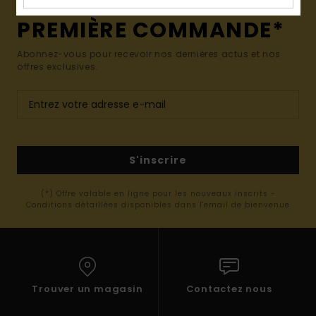
15% SUR VOTRE
PREMIÈRE COMMANDE*
Abonnez-vous pour recevoir nos dernières actus et nos
offres exclusives.
S'inscrire
(*) Offre valable en ligne pour les nouveaux inscrits -
Conditions détaillées disponibles dans l'email de bienvenue
Trouver un magasin
Contactez nous