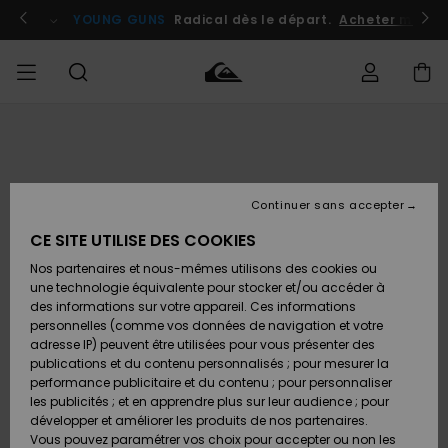
Passer
à
atuits
Se connecter / s'inscrire
YOUNG GUNS
Radical dès le départ.
Acheter maint
l'information
sur
le
produit
Accéder à
HOMME
Vêtements
Vêtements
Shop
Surf
Snow
Outlet
ma
Shop
Shop
Homme
commande
Homme
Homme
GARÇON
Continuer sans accepter
Accessoires
Accessoires
Nouveautés
Livraison
Outlet
CE SITE UTILISE DES COOKIES
FEMME
Surf
Snow
Enfant
Shop
Shop
Nos partenaires et nous-mêmes utilisons des cookies ou
Retours
Chaussures
Chaussures
A
Enfant
Enfant
une technologie équivalente pour stocker et/ou accéder à
& Tongs
& Tongs
Découvrir
SURF
des informations sur votre appareil. Ces informations
Outlet
personnelles (comme vos données de navigation et votre
Paiement
Femme
adresse IP) peuvent être utilisées pour vous présenter des
SNOW
Highlights
Snow
publications et du contenu personnalisés ; pour mesurer la
Surf
Surf
Snow
Shop
Carte
performance publicitaire et du contenu ; pour personnaliser
Femme
Cadeau
les publicités ; et en apprendre plus sur leur audience ; pour
OUTLET
développer et améliorer les produits de nos partenaires.
Communauté
Snow
Snow
Vous pouvez paramétrer vos choix pour accepter ou non les