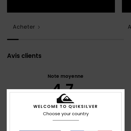
Acheter
Avis clients
Note moyenne
4.7
/5
WELCOME TO QUIKSILVER
basé sur
67 avis vérifiés
depuis février 2026
Choose your country
76% de nos clients recommandent ce produit