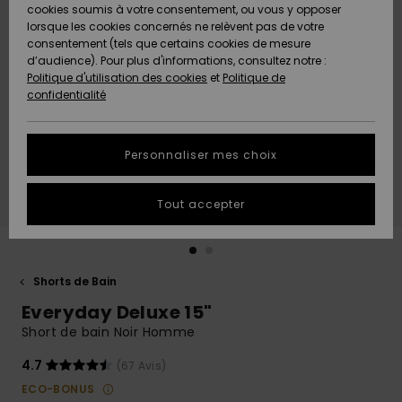
Quiksilver
A
cookies soumis à votre consentement, ou vous y opposer
Freedom
AIDE &
Découvrir
lorsque les cookies concernés ne relèvent pas de votre
CONTACT
consentement (tels que certains cookies de mesure
Nouveautés
Nouveautés
d’audience). Pour plus d'informations, consultez notre :
Protection
Politique d'utilisation des cookies
et
Politique de
des
Communauté
MAGASINS
confidentialité
données
A
A
Découvrir
Découvrir
QUIKSILVER
Guide des
APP
Personnaliser mes choix
tailles
LISTE DE
Tout accepter
SOUHAITS
Démarrez
une
conversation
pour
obtenir la
Shorts de Bain
réponse la
Everyday Deluxe 15"
plus rapide
à votre
Short de bain Noir Homme
question.
4.7
(67 Avis)
Démarrer
une
ECO-BONUS
conversation