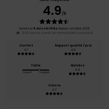
4.9
/5
basé sur
9 avis vérifiés
depuis octobre 2025
100% de nos clients recommandent ce produit
Confort
Rapport qualité / prix
4.7
4.6
Taille
Matière
4.6
Trop petit
Trop grand
Coloris
4.7