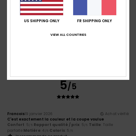
5
/5
US SHIPPING ONLY
FR SHIPPING ONLY
VIEW ALL COUNTRIES
Marine
24 janvier 2026
Achat vérifié
Taille correctement,
Confort
: 5
Rapport qualité / prix
: 5
Taille
: Grand
/5
/5
Matière
: 5
Coloris
: 5
/5
/5
Je recommande ce produit
5
/5
Francois
19 janvier 2026
Achat vérifié
C'est exactement la couleur et la coupe voulue
Confort
: 5
Rapport qualité / prix
: 5
Taille
: Taille
/5
/5
parfaite
Matière
: 4
Coloris
: 5
/5
/5