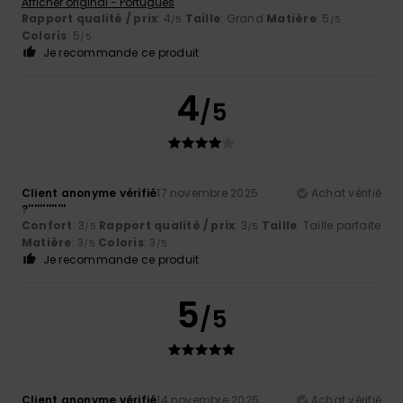
Afficher original - Português
Rapport qualité / prix
: 4
Taille
: Grand
Matière
: 5
/5
/5
Coloris
: 5
/5
Je recommande ce produit
4
/5
Client anonyme vérifié
17 novembre 2025
Achat vérifié
?'''''''''''''
Confort
: 3
Rapport qualité / prix
: 3
Taille
: Taille parfaite
/5
/5
Matière
: 3
Coloris
: 3
/5
/5
Je recommande ce produit
5
/5
Client anonyme vérifié
14 novembre 2025
Achat vérifié