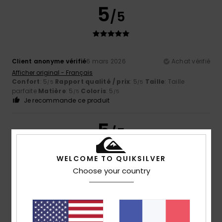
5
/5
Client anonyme vérifié
6 mars 2026
Achat vérifié
Afficher original - Français
Confort
: 5
Rapport qualité / prix
: 5
Taille
: Taille
/5
/5
parfaite
Matière
: 5
Coloris
: 5
/5
/5
Je recommande ce produit
5
/5
WELCOME TO QUIKSILVER
Choose your country
Client anonyme vérifié
10 février 2026
Achat vérifié
Ça rend très bien
Afficher original - Castellano
Rapport qualité / prix
: 5
Taille
: Trop grand
Coloris
: 5
/5
/5
Je recommande ce produit