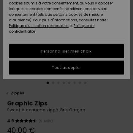
Quiksilver
A
cookies soumis à votre consentement, ou vous y opposer
Freedom
AIDE &
Découvrir
lorsque les cookies concernés ne relèvent pas de votre
CONTACT
consentement (tels que certains cookies de mesure
Nouveautés
Nouveautés
d’audience). Pour plus d'informations, consultez notre :
Protection
Politique d'utilisation des cookies
et
Politique de
des
Communauté
MAGASINS
confidentialité
données
A
A
Découvrir
Découvrir
QUIKSILVER
Guide des
APP
Personnaliser mes choix
tailles
LISTE DE
Tout accepter
SOUHAITS
Démarrez
une
conversation
pour
obtenir la
Zippés
réponse la
Graphic Zips
plus rapide
à votre
Sweat à capuche zippé Gris Garçon
question.
4.9
(9 Avis)
Démarrer
une
40,00 €
conversation