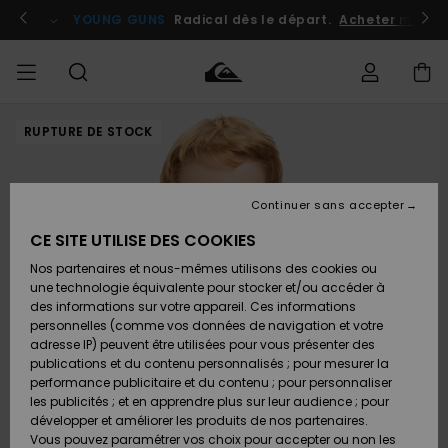
Passer
à
atuits
Se connecter / s'inscrire
YOUNG GUNS
Radical dès le départ.
Acheter maint
l'information
sur
le
produit
RUPTURE DE STOCK
Accéder à
HOMME
Vêtements
Vêtements
Shop
Surf
Snow
Outlet
ma
Shop
Shop
Homme
commande
Homme
Homme
GARÇON
Continuer sans accepter
Accessoires
Accessoires
Nouveautés
Livraison
Outlet
CE SITE UTILISE DES COOKIES
FEMME
Surf
Snow
Enfant
Shop
Shop
Nos partenaires et nous-mêmes utilisons des cookies ou
Retours
Chaussures
Chaussures
A
Enfant
Enfant
une technologie équivalente pour stocker et/ou accéder à
& Tongs
& Tongs
Découvrir
SURF
des informations sur votre appareil. Ces informations
Outlet
personnelles (comme vos données de navigation et votre
Paiement
Femme
adresse IP) peuvent être utilisées pour vous présenter des
SNOW
Highlights
Snow
publications et du contenu personnalisés ; pour mesurer la
Surf
Surf
Snow
Shop
Carte
performance publicitaire et du contenu ; pour personnaliser
Femme
Cadeau
les publicités ; et en apprendre plus sur leur audience ; pour
OUTLET
développer et améliorer les produits de nos partenaires.
Communauté
Snow
Snow
Vous pouvez paramétrer vos choix pour accepter ou non les