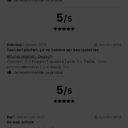
Je recommande ce produit
5
/5
Sabrina
4 janvier 2026
Achat vérifié
Tout est parfait, ça va comme sur des roulettes
Afficher original - Deutsch
Confort
: 5
Rapport qualité / prix
: 5
Taille
: Taille
/5
/5
parfaite
Matière
: 5
Coloris
: 5
/5
/5
Je recommande ce produit
5
/5
Rui
12 décembre 2025
Achat vérifié
Un bon article