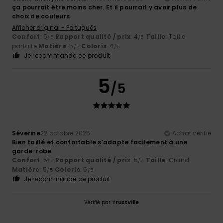
ça pourrait être moins cher. Et il pourrait y avoir plus de
choix de couleurs
Afficher original - Português
Confort
: 5
Rapport qualité / prix
: 4
Taille
: Taille
/5
/5
parfaite
Matière
: 5
Coloris
: 4
/5
/5
Je recommande ce produit
5
/5
Séverine
22 octobre 2025
Achat vérifié
Bien taillé et confortable s’adapte facilement à une
garde-robe
Confort
: 5
Rapport qualité / prix
: 5
Taille
: Grand
/5
/5
Matière
: 5
Coloris
: 5
/5
/5
Je recommande ce produit
Vérifié par
TrustVille