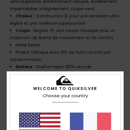
ultra respirante, extrêmement robuste, durablement
imperméable, intégralement coupe-vent
Chaleur :
Construction 3L pour une sensation ultra
légère et une meilleure superposition
Coupe :
Regular fit, une coupe classique pour un
maximum de liberté de mouvement et de confort
Made Better
Produit fabriqué avec 61% de nylon recyclé pré-
consommation
Matière :
Shell en nylon 100% recyclé
coutures :
coutures entièrement étanchées
Taille :
système réglable à la taille et ceinture
pratique
WELCOME TO QUIKSILVER
Choose your country
Fermetures zippées : zips YKK résistants à l'eau
Poches :
Grande poche sur la cuisse
2 poches chauffe-mains avec porte-clés
Poche pour émetteur-récepteur
Aérations :
aérations doublées en mesh