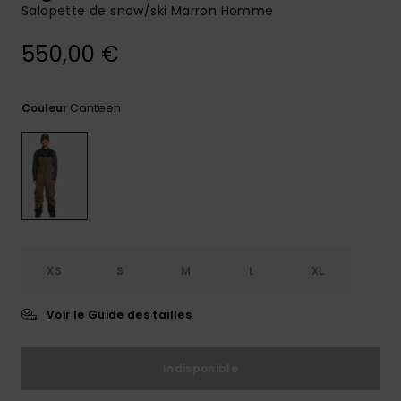
Salopette de snow/ski Marron Homme
Trouvez
des
550,00 €
réponses
aux
questions
les plus
Canteen
Couleur
fréquentes
et notre
formulaire
de
contact.
Consulter
la FAQ
XS
S
M
L
XL
Voir le Guide des tailles
Indisponible