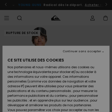
Passer
à
atuits
Se connecter / s'inscrire
YOUNG GUNS
Radical dès le départ.
Acheter maint
l'information
sur
le
produit
RUPTURE DE STOCK
Accéder à
HOMME
Vêtements
Vêtements
Shop
Surf
Snow
Outlet
ma
Shop
Shop
Homme
commande
Homme
Homme
GARÇON
Continuer sans accepter
Accessoires
Accessoires
Nouveautés
Livraison
Outlet
CE SITE UTILISE DES COOKIES
FEMME
Surf
Snow
Enfant
Shop
Shop
Nos partenaires et nous-mêmes utilisons des cookies ou
Retours
Chaussures
Chaussures
A
Enfant
Enfant
une technologie équivalente pour stocker et/ou accéder à
& Tongs
& Tongs
Découvrir
SURF
des informations sur votre appareil. Ces informations
Outlet
personnelles (comme vos données de navigation et votre
Paiement
Femme
adresse IP) peuvent être utilisées pour vous présenter des
SNOW
Highlights
Snow
publications et du contenu personnalisés ; pour mesurer la
Surf
Surf
Snow
Shop
Carte
performance publicitaire et du contenu ; pour personnaliser
Femme
Cadeau
les publicités ; et en apprendre plus sur leur audience ; pour
OUTLET
développer et améliorer les produits de nos partenaires.
Communauté
Snow
Snow
Vous pouvez paramétrer vos choix pour accepter ou non les