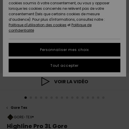
Quiksilver
A
cookies soumis à votre consentement, ou vous y opposer
Freedom
AIDE &
Découvrir
lorsque les cookies concernés ne relèvent pas de votre
CONTACT
consentement (tels que certains cookies de mesure
Nouveautés
Nouveautés
d’audience). Pour plus d'informations, consultez notre :
Protection
Politique d'utilisation des cookies
et
Politique de
des
Communauté
MAGASINS
confidentialité
données
A
A
Découvrir
Découvrir
QUIKSILVER
Guide des
APP
Personnaliser mes choix
tailles
LISTE DE
Tout accepter
SOUHAITS
Démarrez
une
conversation
VOIR LA VIDÉO
pour
obtenir la
réponse la
plus rapide
à votre
Gore Tex
question.
GORE-TEX®
Démarrer
une
Highline Pro 3L Gore
conversation