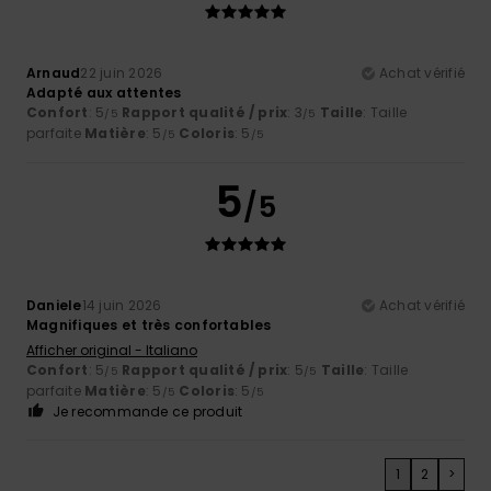
Arnaud
22 juin 2026
Achat vérifié
Adapté aux attentes
Confort
: 5
Rapport qualité / prix
: 3
Taille
: Taille
/5
/5
parfaite
Matière
: 5
Coloris
: 5
/5
/5
5
/5
Daniele
14 juin 2026
Achat vérifié
Magnifiques et très confortables
Afficher original - Italiano
Confort
: 5
Rapport qualité / prix
: 5
Taille
: Taille
/5
/5
parfaite
Matière
: 5
Coloris
: 5
/5
/5
Je recommande ce produit
1
2
>