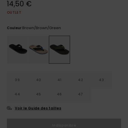
14,50 €
Trouvez
des
OUTLET
réponses
aux
Brown/brown/green
questions
Couleur
les plus
fréquentes
et notre
formulaire
de
contact.
Consulter
la FAQ
39
40
41
42
43
44
45
46
47
Voir le Guide des tailles
Indisponible