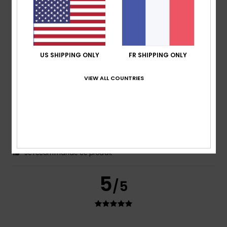
Confort
: 5
Rapport qualité / prix
: 5
Taille
: Taille
/5
/5
parfaite
Matière
: 5
Coloris
: 5
/5
/5
Je recommande ce produit
5
/5
US SHIPPING ONLY
FR SHIPPING ONLY
VIEW ALL COUNTRIES
Felix
13 juillet 2026
Achat vérifié
Le prix est très intéressant
Afficher original - Castellano
Confort
: 5
Rapport qualité / prix
: 5
Taille
: Taille
/5
/5
parfaite
Matière
: 5
Coloris
: 5
/5
/5
Je recommande ce produit
5
/5