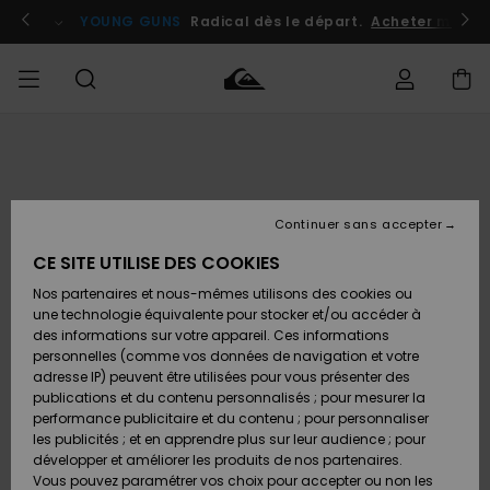
Passer
à
atuits
Se connecter / s'inscrire
YOUNG GUNS
Radical dès le départ.
Acheter maint
l'information
sur
le
produit
Accéder à
HOMME
Vêtements
Vêtements
Shop
Surf
Snow
Outlet
ma
Shop
Shop
Homme
commande
Homme
Homme
GARÇON
Continuer sans accepter
Accessoires
Accessoires
Nouveautés
Livraison
Outlet
CE SITE UTILISE DES COOKIES
FEMME
Surf
Snow
Enfant
Shop
Shop
Nos partenaires et nous-mêmes utilisons des cookies ou
Retours
Chaussures
Chaussures
A
Enfant
Enfant
une technologie équivalente pour stocker et/ou accéder à
& Tongs
& Tongs
Découvrir
SURF
des informations sur votre appareil. Ces informations
Outlet
personnelles (comme vos données de navigation et votre
Paiement
Femme
adresse IP) peuvent être utilisées pour vous présenter des
SNOW
Highlights
Snow
publications et du contenu personnalisés ; pour mesurer la
Surf
Surf
Snow
Shop
Carte
performance publicitaire et du contenu ; pour personnaliser
Femme
Cadeau
les publicités ; et en apprendre plus sur leur audience ; pour
OUTLET
développer et améliorer les produits de nos partenaires.
Communauté
Snow
Snow
Vous pouvez paramétrer vos choix pour accepter ou non les