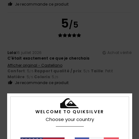
Je recommande ce produit
5
/5
Lola
16 juillet 2026
Achat vérifié
C'était exactement ce que je cherchais
Afficher original - Castellano
Confort
: 5
Rapport qualité / prix
: 5
Taille
: Petit
/5
/5
Matière
: 5
Coloris
: 5
/5
/5
Je recommande ce produit
5
/5
WELCOME TO QUIKSILVER
Choose your country
Claudie
14 juillet 2026
Achat vérifié
Impeccable