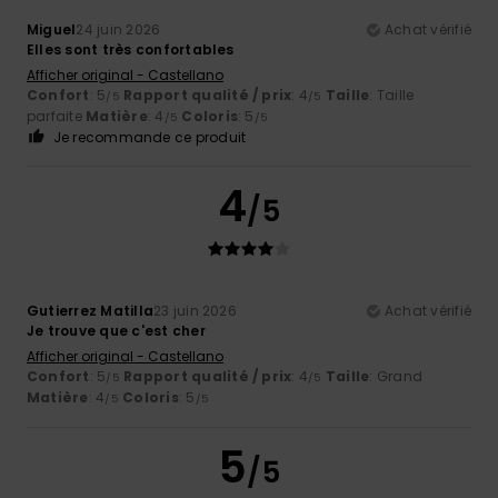
Miguel
24 juin 2026
Achat vérifié
Elles sont très confortables
Afficher original - Castellano
Confort
: 5
Rapport qualité / prix
: 4
Taille
: Taille
/5
/5
parfaite
Matière
: 4
Coloris
: 5
/5
/5
Je recommande ce produit
4
/5
Gutierrez Matilla
23 juin 2026
Achat vérifié
Je trouve que c'est cher
Afficher original - Castellano
Confort
: 5
Rapport qualité / prix
: 4
Taille
: Grand
/5
/5
Matière
: 4
Coloris
: 5
/5
/5
5
/5