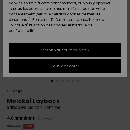
Quiksilver
A
cookies soumis à votre consentement, ou vous y opposer
Freedom
AIDE &
Découvrir
lorsque les cookies concernés ne relèvent pas de votre
CONTACT
consentement (tels que certains cookies de mesure
Nouveautés
Nouveautés
d’audience). Pour plus d'informations, consultez notre :
Protection
Politique d'utilisation des cookies
et
Politique de
des
Communauté
MAGASINS
confidentialité
données
A
A
Découvrir
Découvrir
QUIKSILVER
Guide des
APP
Personnaliser mes choix
tailles
LISTE DE
Tout accepter
SOUHAITS
Démarrez
une
conversation
pour
obtenir la
Tongs
réponse la
Molokai Layback
plus rapide
à votre
Sandales Marron Homme
question.
4.8
(15 Avis)
Démarrer
une
28,99 €
50%
conversation