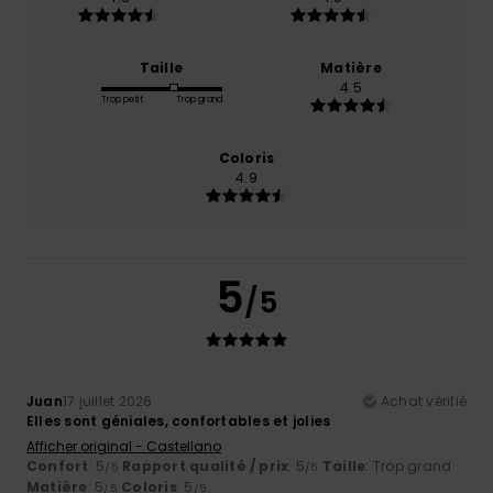
Taille
Matière
4.5
Trop petit
Trop grand
Coloris
4.9
5
/5
Juan
17 juillet 2026
Achat vérifié
Elles sont géniales, confortables et jolies
Afficher original - Castellano
Confort
: 5
Rapport qualité / prix
: 5
Taille
: Trop grand
/5
/5
Matière
: 5
Coloris
: 5
/5
/5