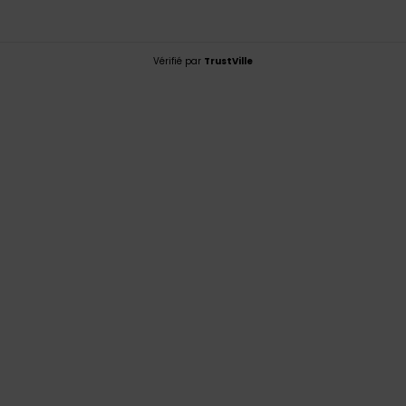
Vérifié par
TrustVille