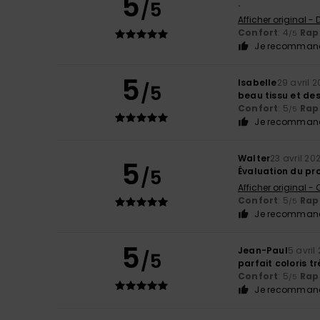
5
/5
.
Afficher original -
Confort
: 4
Rapp
/5
Je recommand
5
Isabelle
29 avril 
/5
beau tissu et de
Confort
: 5
Rapp
/5
Je recommand
Walter
23 avril 20
5
/5
Évaluation du pr
Afficher original -
Confort
: 5
Rapp
/5
Je recommand
5
Jean-Paul
5 avril
/5
parfait coloris t
Confort
: 5
Rapp
/5
Je recommand