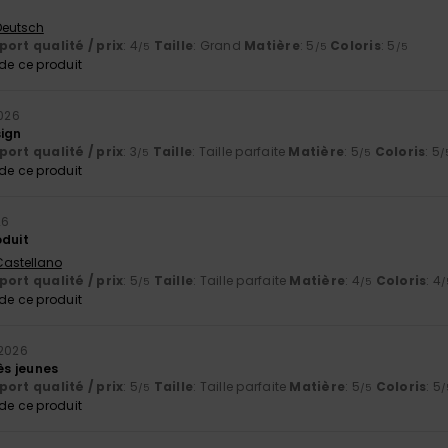
 Deutsch
ort qualité / prix
: 4
Taille
: Grand
Matière
: 5
Coloris
: 5
/5
/5
/5
e ce produit
2026
sign
ort qualité / prix
: 3
Taille
: Taille parfaite
Matière
: 5
Coloris
: 5
/5
/5
/
e ce produit
26
oduit
 Castellano
ort qualité / prix
: 5
Taille
: Taille parfaite
Matière
: 4
Coloris
: 4
/5
/5
/
e ce produit
 2026
rès jeunes
ort qualité / prix
: 5
Taille
: Taille parfaite
Matière
: 5
Coloris
: 5
/5
/5
/
e ce produit