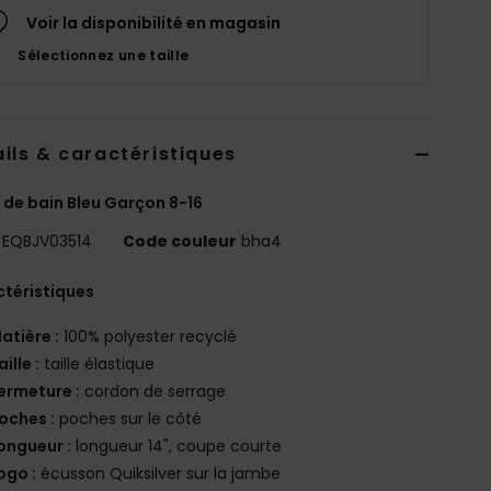
Voir la disponibilité en magasin
Sélectionnez une taille
ils & caractéristiques
 de bain Bleu Garçon 8-16
EQBJV03514
Code couleur
bha4
téristiques
atière :
100% polyester recyclé
aille :
taille élastique
ermeture :
cordon de serrage
oches :
poches sur le côté
ongueur :
longueur 14", coupe courte
ogo :
écusson Quiksilver sur la jambe