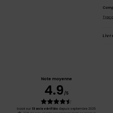
Comp
Traça
Livr
Note moyenne
4.9
/5
basé sur
13 avis vérifiés
depuis septembre 2025