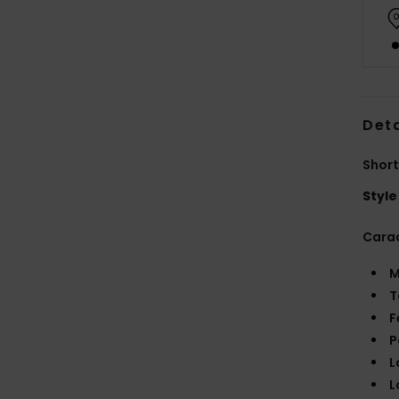
Deta
Short
Style
Carac
M
T
F
P
L
L