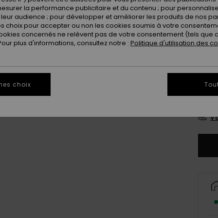
esurer la performance publicitaire et du contenu ; pour personnaliser 
Coule
leur audience ; pour développer et améliorer les produits de nos pa
 choix pour accepter ou non les cookies soumis à votre consenteme
ookies concernés ne relèvent pas de votre consentement (tels que c
ur plus d'informations, consultez notre :
Politique d'utilisation des c
mes choix
Tou
8
Vo