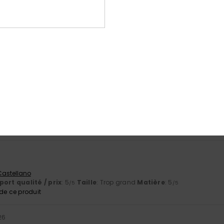
/ prix
: 5
Taille
: Trop grand
Matière
: 5
/5
/5
e ce produit
026
ort qualité / prix
: 5
Taille
: Taille parfaite
Matière
: 5
Coloris
: 5
/5
/5
/
e ce produit
26
ments
 Castellano
ort qualité / prix
: 5
Taille
: Taille parfaite
Matière
: 5
Coloris
: 5
/5
/5
/
e ce produit
a
 Castellano
ort qualité / prix
: 5
Taille
: Trop grand
Matière
: 5
/5
/5
e ce produit
26