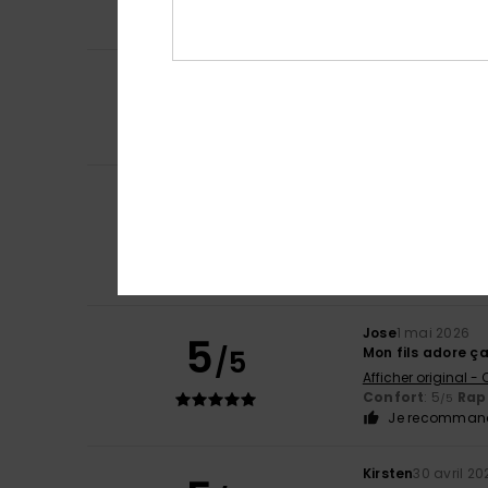
Rapport qualité 
Je recommand
5
Caroline
15 mai 2
/5
Très bien
Confort
: 5
Rapp
/5
Je recommand
Matías
14 mai 20
5
/5
J'aime ces vête
Afficher original -
Confort
: 5
Rapp
/5
Je recommand
Jose
1 mai 2026
5
/5
Mon fils adore ç
Afficher original -
Confort
: 5
Rapp
/5
Je recommand
Kirsten
30 avril 20