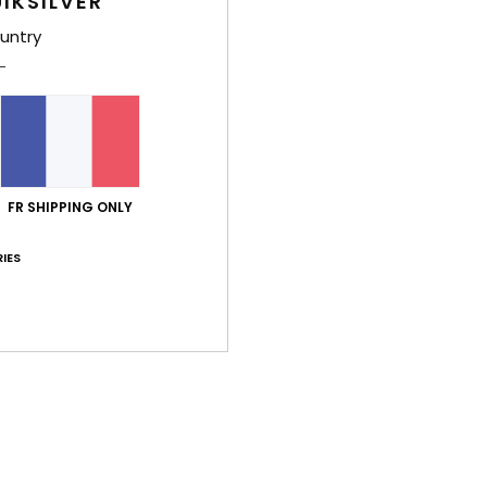
IKSILVER
Comp
untry
Traça
Livr
FR SHIPPING ONLY
IES