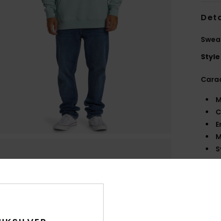
Deta
Swea
Style
Carac
M
C
E
M
S
P
D
L
É
A