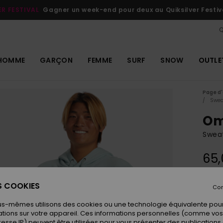
ER FESTIVAL
Gagner un week-end pour deux au Quiksilver Festiv
Q
HOMME
GARÇON
FEMME
SURF
SNOW
OUTLE
Page d'
Swea
Om
Swea
65,
ES COOKIES
Con
Coule
us-mêmes utilisons des cookies ou une technologie équivalente pour
tions sur votre appareil. Ces informations personnelles (comme v
resse IP) peuvent être utilisées pour vous présenter des publications