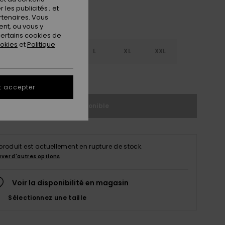
les publicités ; et
rtenaires. Vous
nt, ou vous y
ertains cookies de
ookies
et
Politique
S
S
M
L
XL
XXL
ir le Guide des tailles
t accepter
Indisponible
produit est actuellement en rupture de stock.
uver d'autres options
Voir la disponibilité en magasin
Sélectionnez une taille