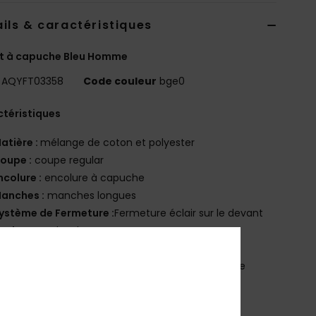
ils & caractéristiques
t à capuche Bleu Homme
AQYFT03358
Code couleur
bge0
téristiques
atière :
mélange de coton et polyester
oupe :
coupe regular
ncolure :
encolure à capuche
anches :
manches longues
ystème de Fermeture :
Fermeture éclair sur le devant
oches :
Poches kangourou
oublure :
pas de doublure
ogotage :
Sérigraphie sur la poitrine et la manche
tiquette logotée sur la couture latérale
utres caractéristiques :
Cordon de serrage