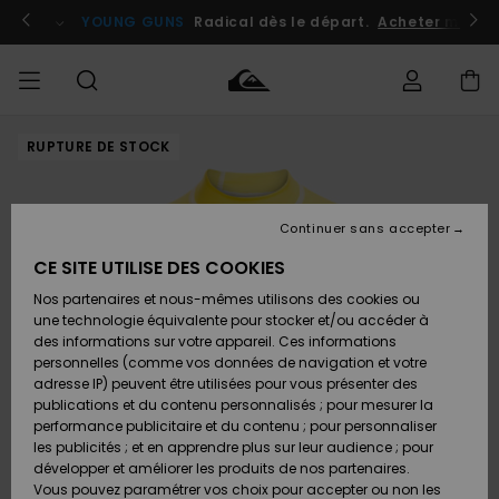
Passer
à
atuits
Se connecter / s'inscrire
YOUNG GUNS
Radical dès le départ.
Acheter maint
l'information
sur
le
produit
RUPTURE DE STOCK
Accéder à
HOMME
Vêtements
Vêtements
Shop
Surf
Snow
Outlet
ma
Shop
Shop
Homme
commande
Homme
Homme
GARÇON
Continuer sans accepter
Accessoires
Accessoires
Nouveautés
Livraison
Outlet
CE SITE UTILISE DES COOKIES
FEMME
Surf
Snow
Enfant
Shop
Shop
Nos partenaires et nous-mêmes utilisons des cookies ou
Retours
Chaussures
Chaussures
A
Enfant
Enfant
une technologie équivalente pour stocker et/ou accéder à
& Tongs
& Tongs
Découvrir
SURF
des informations sur votre appareil. Ces informations
Outlet
personnelles (comme vos données de navigation et votre
Paiement
Femme
adresse IP) peuvent être utilisées pour vous présenter des
SNOW
Highlights
Snow
publications et du contenu personnalisés ; pour mesurer la
Surf
Surf
Snow
Shop
Carte
performance publicitaire et du contenu ; pour personnaliser
Femme
Cadeau
les publicités ; et en apprendre plus sur leur audience ; pour
OUTLET
développer et améliorer les produits de nos partenaires.
Communauté
Snow
Snow
Vous pouvez paramétrer vos choix pour accepter ou non les