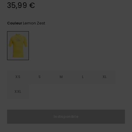
35,99 €
Trouvez
des
réponses
Lemon Zest
Couleur
aux
questions
les plus
fréquentes
et notre
formulaire
de
contact.
Consulter
la FAQ
XS
S
M
L
XL
XXL
Indisponible