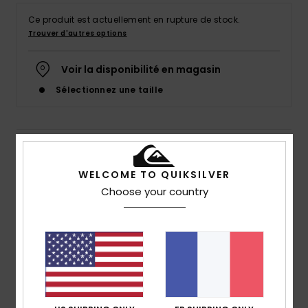
Ce produit est actuellement en rupture de stock.
Trouver d'autres options
Voir la disponibilité en magasin
Sélectionnez une taille
Details & caractéristiques
WELCOME TO QUIKSILVER
Lycra manches courtes UPF 50 Jaune Homme
Choose your country
Style
EQYWR03359
Code couleur
yzd0
Caractéristiques
Coupe :
coupe ajustée
Matière :
matière résistante à l'eau salée et
fabriquée à partir de fils recyclés