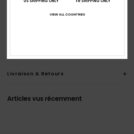
US SHIPPING ONLY
FR SHIPPING ONLY
Protection UV :
indice de protection solaire UPF 50
Résistant au chlore
VIEW ALL COUNTRIES
Anti-humidité
Modèle conçu à Hawaï
Composition
86% Polyester recyclé, 14% Élasthanne
Traçabilité du produit (Loi Agec)
Livraison & Retours
Articles vus récemment