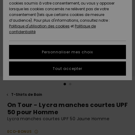
Quiksilver
A
cookies soumis à votre consentement, ou vous y opposer
Freedom
AIDE &
Découvrir
lorsque les cookies concernés ne relèvent pas de votre
CONTACT
consentement (tels que certains cookies de mesure
Nouveautés
Nouveautés
d’audience). Pour plus d'informations, consultez notre :
Protection
Politique d'utilisation des cookies
et
Politique de
des
Communauté
MAGASINS
confidentialité
données
A
A
Découvrir
Découvrir
QUIKSILVER
Guide des
APP
Personnaliser mes choix
tailles
LISTE DE
Tout accepter
SOUHAITS
Démarrez
une
conversation
pour
obtenir la
T-Shirts de Bain
réponse la
On Tour - Lycra manches courtes UPF
plus rapide
à votre
50 pour Homme
question.
Lycra manches courtes UPF 50 Jaune Homme
Démarrer
une
ECO-BONUS
conversation