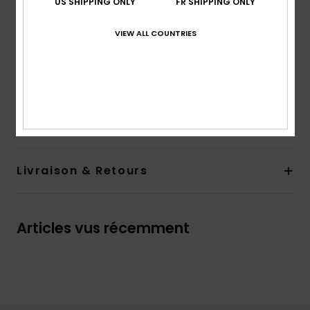
US SHIPPING ONLY
FR SHIPPING ONLY
Protection UV :
indice de protection solaire UPF 50
Résistant au chlore
VIEW ALL COUNTRIES
Anti-humidité
Modèle conçu à Hawaï
Composition
86% Polyester recyclé, 14% Élasthanne
Traçabilité du produit (Loi Agec)
Livraison & Retours
Articles vus récemment