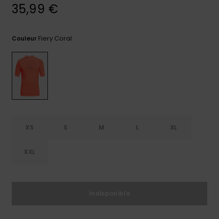
35,99 €
Trouvez
des
réponses
Fiery Coral
Couleur
aux
questions
les plus
fréquentes
et notre
formulaire
de
contact.
Consulter
la FAQ
XS
S
M
L
XL
XXL
Indisponible