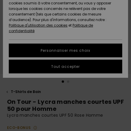
Quiksilver
A
cookies soumis à votre consentement, ou vous y opposer
Freedom
AIDE &
Découvrir
lorsque les cookies concernés ne relèvent pas de votre
CONTACT
consentement (tels que certains cookies de mesure
Nouveautés
Nouveautés
d’audience). Pour plus d'informations, consultez notre :
Protection
Politique d'utilisation des cookies
et
Politique de
des
Communauté
MAGASINS
confidentialité
données
A
A
Découvrir
Découvrir
QUIKSILVER
Guide des
APP
Personnaliser mes choix
tailles
LISTE DE
Tout accepter
SOUHAITS
Démarrez
une
conversation
pour
obtenir la
T-Shirts de Bain
réponse la
On Tour - Lycra manches courtes UPF
plus rapide
à votre
50 pour Homme
question.
Lycra manches courtes UPF 50 Rose Homme
Démarrer
une
ECO-BONUS
conversation