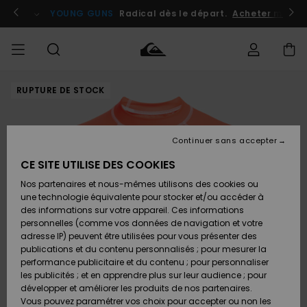
Passer
à
atuits
Se connecter / s'inscrire
YOUNG GUNS
Radical dès le départ.
Acheter maint
l'information
sur
le
produit
RUPTURE DE STOCK
Accéder à
HOMME
Vêtements
Vêtements
Shop
Surf
Snow
Outlet
ma
Shop
Shop
Homme
commande
Homme
Homme
GARÇON
Continuer sans accepter
Accessoires
Accessoires
Nouveautés
Livraison
Outlet
CE SITE UTILISE DES COOKIES
FEMME
Surf
Snow
Enfant
Shop
Shop
Nos partenaires et nous-mêmes utilisons des cookies ou
Retours
Chaussures
Chaussures
A
Enfant
Enfant
une technologie équivalente pour stocker et/ou accéder à
& Tongs
& Tongs
Découvrir
SURF
des informations sur votre appareil. Ces informations
Outlet
personnelles (comme vos données de navigation et votre
Paiement
Femme
adresse IP) peuvent être utilisées pour vous présenter des
SNOW
Highlights
Snow
publications et du contenu personnalisés ; pour mesurer la
Surf
Surf
Snow
Shop
Carte
performance publicitaire et du contenu ; pour personnaliser
Femme
Cadeau
les publicités ; et en apprendre plus sur leur audience ; pour
OUTLET
développer et améliorer les produits de nos partenaires.
Communauté
Snow
Snow
Vous pouvez paramétrer vos choix pour accepter ou non les