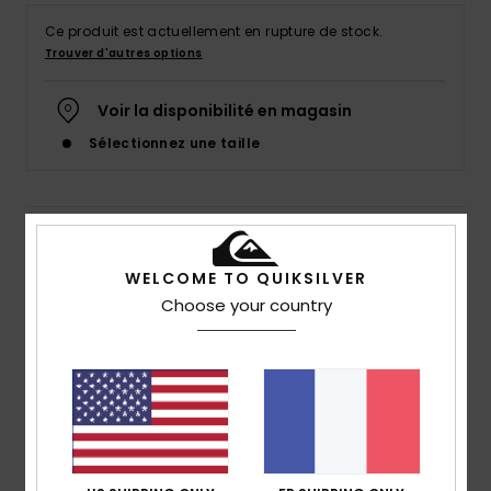
Ce produit est actuellement en rupture de stock.
Trouver d'autres options
Voir la disponibilité en magasin
Sélectionnez une taille
Details & caractéristiques
WELCOME TO QUIKSILVER
Lycra manches courtes UPF 50 Rose Homme
Choose your country
Style
EQYWR03359
Code couleur
mkz0
Caractéristiques
Coupe :
coupe ajustée
Matière :
matière résistante à l'eau salée et
fabriquée à partir de fils recyclés