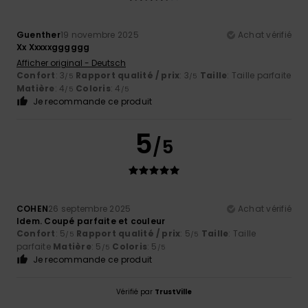
Guenther
19 novembre 2025
Achat vérifié
Xx Xxxxxgggggg
Afficher original - Deutsch
Confort
: 3
Rapport qualité / prix
: 3
Taille
: Taille parfaite
/5
/5
Matière
: 4
Coloris
: 4
/5
/5
Je recommande ce produit
5
/5
COHEN
26 septembre 2025
Achat vérifié
Idem. Coupé parfaite et couleur
Confort
: 5
Rapport qualité / prix
: 5
Taille
: Taille
/5
/5
parfaite
Matière
: 5
Coloris
: 5
/5
/5
Je recommande ce produit
Vérifié par
TrustVille