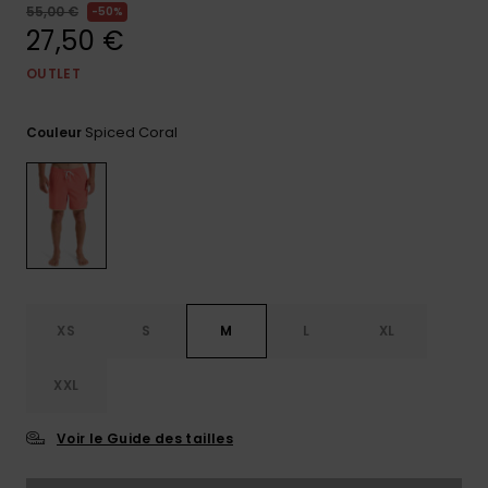
55,00 €
50%
Trouvez
27,50 €
des
réponses
OUTLET
aux
questions
les plus
Spiced Coral
Couleur
fréquentes
et notre
formulaire
de
contact.
Consulter
la FAQ
XS
S
M
L
XL
XXL
Voir le Guide des tailles