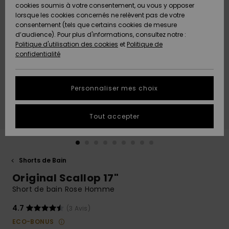
Quiksilver
A
cookies soumis à votre consentement, ou vous y opposer
Freedom
AIDE &
Découvrir
lorsque les cookies concernés ne relèvent pas de votre
CONTACT
consentement (tels que certains cookies de mesure
Nouveautés
Nouveautés
d’audience). Pour plus d'informations, consultez notre :
Protection
Politique d'utilisation des cookies
et
Politique de
des
Communauté
MAGASINS
confidentialité
données
A
A
Découvrir
Découvrir
QUIKSILVER
Guide des
APP
Personnaliser mes choix
tailles
LISTE DE
Tout accepter
SOUHAITS
Démarrez
une
conversation
pour
obtenir la
Shorts de Bain
réponse la
Original Scallop 17"
plus rapide
à votre
Short de bain Rose Homme
question.
4.7
(3 Avis)
Démarrer
une
ECO-BONUS
conversation