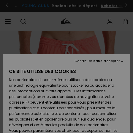
Passer
à
atuits
Se connecter / s'inscrire
YOUNG GUNS
Radical dès le départ.
Acheter maint
l'information
sur
le
produit
Accéder à
HOMME
Vêtements
Vêtements
Shop
Surf
Snow
Outlet
ma
Shop
Shop
Homme
commande
Homme
Homme
GARÇON
Continuer sans accepter
Accessoires
Accessoires
Nouveautés
Livraison
Outlet
CE SITE UTILISE DES COOKIES
FEMME
Surf
Snow
Enfant
Shop
Shop
Nos partenaires et nous-mêmes utilisons des cookies ou
Retours
Chaussures
Chaussures
A
Enfant
Enfant
une technologie équivalente pour stocker et/ou accéder à
& Tongs
& Tongs
Découvrir
SURF
des informations sur votre appareil. Ces informations
Outlet
personnelles (comme vos données de navigation et votre
Paiement
Femme
adresse IP) peuvent être utilisées pour vous présenter des
SNOW
Highlights
Snow
publications et du contenu personnalisés ; pour mesurer la
Surf
Surf
Snow
Shop
Carte
performance publicitaire et du contenu ; pour personnaliser
Femme
Cadeau
les publicités ; et en apprendre plus sur leur audience ; pour
OUTLET
développer et améliorer les produits de nos partenaires.
Communauté
Snow
Snow
Vous pouvez paramétrer vos choix pour accepter ou non les