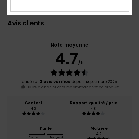
Avis clients
Note moyenne
4.7
/5
basé sur
3 avis vérifiés
depuis septembre 2025
100% de nos clients recommandent ce produit
Confort
Rapport qualité / prix
4.3
4.0
Taille
Matière
4.7
Trop petit
Trop grand