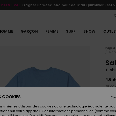
ER FESTIVAL
Gagner un week-end pour deux au Quiksilver Festiv
Q
HOMME
GARÇON
FEMME
SURF
SNOW
OUTLE
Page d'
Manc
Sa
T-sh
4.6
25,00 
12,
ES COOKIES
Con
OUTL
us-mêmes utilisons des cookies ou une technologie équivalente pour
tions sur votre appareil. Ces informations personnelles (comme v
resse IP) peuvent être utilisées pour vous présenter des publications
Coule