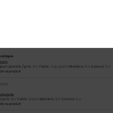
 Castellano
ort qualité / prix
: 5
Taille
: Taille parfaite
Matière
: 5
/5
/5
e ce produit
26
 Português
ort qualité / prix
: 4
Taille
: Grand
Matière
: 4
Coloris
: 4
/5
/5
/5
pratique
 Dutch
ort qualité / prix
: 5
Taille
: Trop grand
Matière
: 5
Coloris
: 5
/5
/5
/5
e ce produit
r 2026
 Português
/ prix
: 4
Taille
: Grand
Matière
: 5
Coloris
: 4
/5
/5
/5
e ce produit