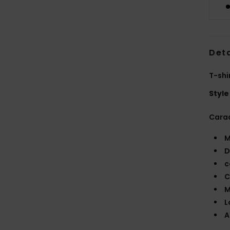
Deta
T-shi
Style
Carac
M
D
c
C
M
L
A