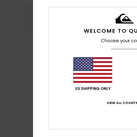
Confort
Rap
4.6
WELCOME TO QU
Choose your co
Barbara
12 juin 2
5
/5
Joli t-shirt basiq
Afficher original -
Confort
: 5
Rapp
/5
Je recommand
Idoia
11 mai 2026
4
US SHIPPING ONLY
/5
c'est un peu fad
Afficher original -
VIEW ALL COUNTR
Confort
: 4
Rapp
/5
Je recommand
SEBASTIAN
9 mai 
4
/5
C'est exactement