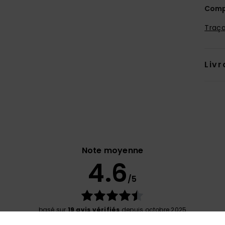
Comp
Traça
Livr
Note moyenne
4.6
/5
basé sur
19 avis vérifiés
depuis octobre 2025
84% de nos clients recommandent ce produit