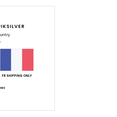
port qualité / prix
Taille
Matiè
4.6
4.8
Trop petit
Trop grand
IKSILVER
untry
026
ue
 Deutsch
ort qualité / prix
: 5
Taille
: Taille parfaite
Matière
: 5
Coloris
: 5
/5
/5
/
e ce produit
FR SHIPPING ONLY
e
 Castellano
IES
ort qualité / prix
: 4
Taille
: Grand
Matière
: 5
Coloris
: 5
/5
/5
/5
e ce produit
2026
 ce à quoi je m'attendais