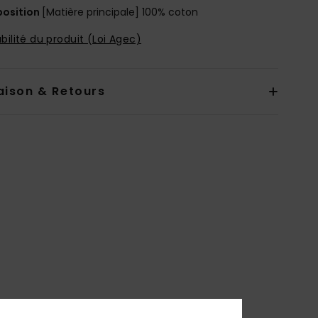
osition
[Matière principale] 100% coton
bilité du produit (Loi Agec)
aison & Retours