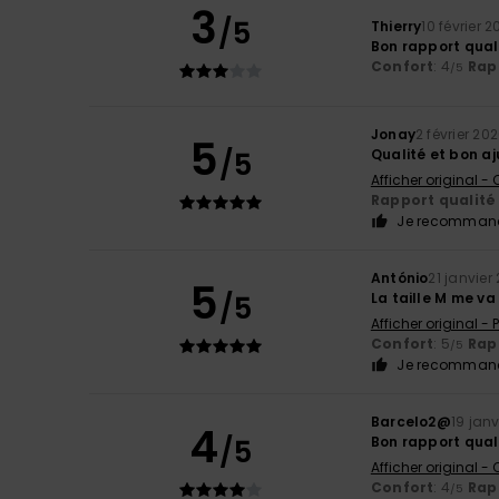
3
/5
Thierry
10 février 
Bon rapport quali
Confort
: 4
Rapp
/5
Jonay
2 février 20
5
/5
Qualité et bon a
Afficher original -
Rapport qualité 
Je recommand
António
21 janvier
5
/5
La taille M me v
Afficher original -
Confort
: 5
Rapp
/5
Je recommand
Barcelo2@
19 jan
4
/5
Bon rapport qual
Afficher original -
Confort
: 4
Rapp
/5