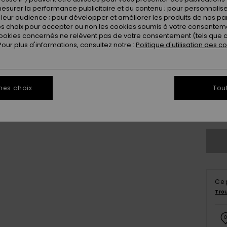
esurer la performance publicitaire et du contenu ; pour personnaliser 
leur audience ; pour développer et améliorer les produits de nos pa
 choix pour accepter ou non les cookies soumis à votre consenteme
ookies concernés ne relèvent pas de votre consentement (tels que c
ur plus d'informations, consultez notre :
Politique d'utilisation des c
X
mes choix
Tou
Vo
Ce 
Tro