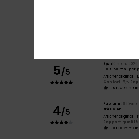
Afficher original -
Confort
: 5
Rapp
/5
Je recommand
4
Carlos
19 avril 20
/5
Bon produit
Afficher original -
Confort
: 4
Rapp
/5
Sjon
10 mars 2026
5
/5
un t-shirt super 
Afficher original -
Confort
: 5
Rapp
/5
Je recommand
Fabiana
26 févrie
4
/5
très bien
Afficher original -
Rapport qualité 
Je recommand