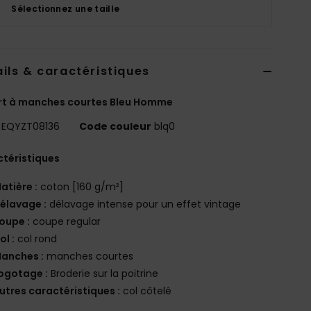
Sélectionnez une taille
ils & caractéristiques
rt à manches courtes Bleu Homme
EQYZT08136
Code couleur
blq0
téristiques
atière :
coton [160 g/m²]
élavage :
délavage intense pour un effet vintage
oupe :
coupe regular
ol :
col rond
anches :
manches courtes
ogotage :
Broderie sur la poitrine
utres caractéristiques :
col côtelé