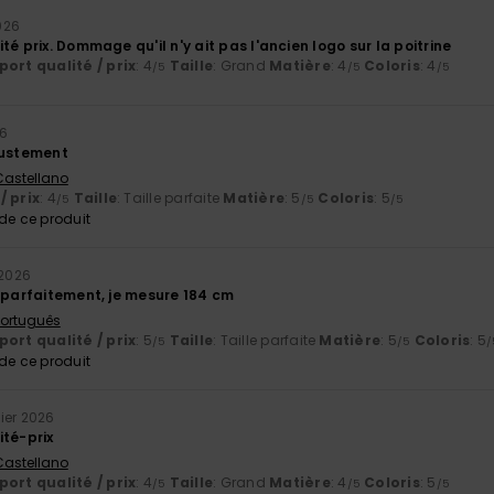
2026
té prix. Dommage qu'il n'y ait pas l'ancien logo sur la poitrine
ort qualité / prix
: 4
Taille
: Grand
Matière
: 4
Coloris
: 4
/5
/5
/5
26
justement
 Castellano
/ prix
: 4
Taille
: Taille parfaite
Matière
: 5
Coloris
: 5
/5
/5
/5
e ce produit
 2026
a parfaitement, je mesure 184 cm
 Português
ort qualité / prix
: 5
Taille
: Taille parfaite
Matière
: 5
Coloris
: 5
/5
/5
/
e ce produit
vier 2026
ité-prix
 Castellano
ort qualité / prix
: 4
Taille
: Grand
Matière
: 4
Coloris
: 5
/5
/5
/5