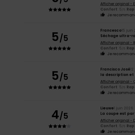
Afficher original - 
Confort
: 5
Rapp
/5
Je recommand
Francesco
15 juin
5
/5
Séchage ultra-ra
Afficher original - 
Confort
: 5
Rapp
/5
Je recommand
Francisco José
12
5
/5
la description et
Afficher original -
Confort
: 5
Rapp
/5
Je recommand
Lieuwe
1 juin 2026
4
/5
La coupe est parf
Afficher original -
Confort
: 5
Rapp
/5
Je recommand