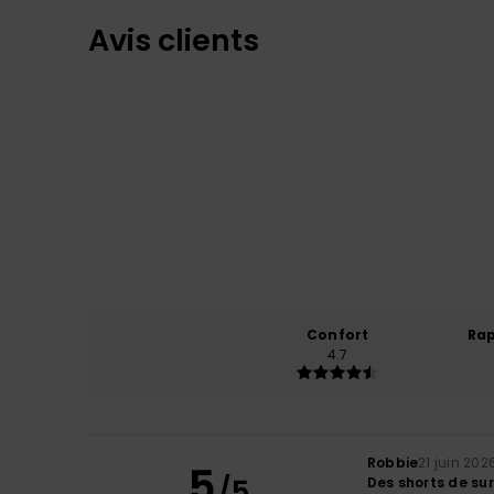
Avis clients
Confort
Rap
4.7
Robbie
21 juin 202
5
/5
Des shorts de sur