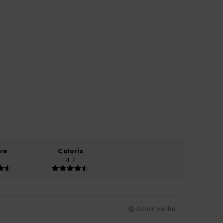
re
Coloris
4.7
Achat vérifié