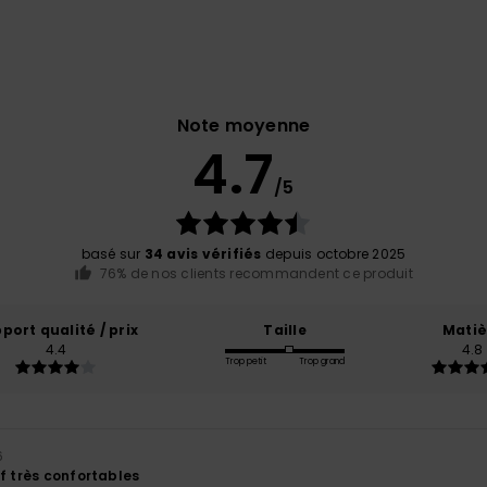
Note moyenne
4.7
/5
basé sur
34 avis vérifiés
depuis octobre 2025
76% de nos clients recommandent ce produit
port qualité / prix
Taille
Matiè
4.4
4.8
Trop petit
Trop grand
6
f très confortables