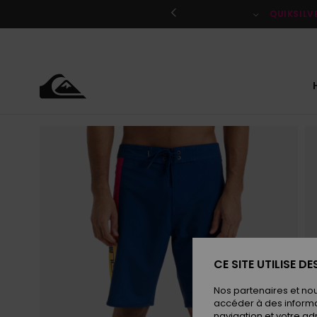
Passer
à
QUIKSILV
l'information
sur
le
produit
CE SITE UTILISE D
Nos partenaires et no
accéder à des informa
navigation et votre ad