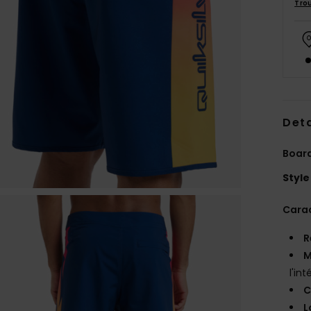
Tro
Deta
Boar
Style
Carac
R
M
l'int
C
L