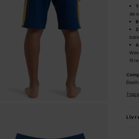
T
de s
B
Z
ban
A
Wave
fil 
Comp
Élast
Traça
Livr