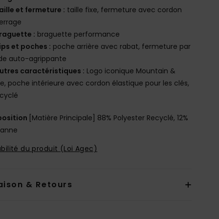
aille et fermeture :
taille fixe, fermeture avec cordon
errage
raguette :
braguette performance
ips et poches :
poche arrière avec rabat, fermeture par
de auto-agrippante
utres caractéristiques :
Logo iconique Mountain &
, poche intérieure avec cordon élastique pour les clés,
recyclé
osition
[Matière Principale] 88% Polyester Recyclé, 12%
hanne
bilité du produit (Loi Agec)
aison & Retours