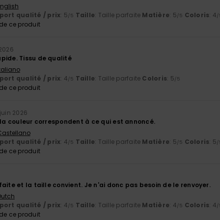
English
ort qualité / prix
: 5
Taille
: Taille parfaite
Matière
: 5
Coloris
: 4
/5
/5
/
e ce produit
 2026
pide. Tissu de qualité
Italiano
ort qualité / prix
: 4
Taille
: Taille parfaite
Coloris
: 5
/5
/5
e ce produit
 juin 2026
 la couleur correspondent à ce qui est annoncé.
 Castellano
ort qualité / prix
: 4
Taille
: Taille parfaite
Matière
: 5
Coloris
: 5
/5
/5
/
e ce produit
aite et la taille convient. Je n'ai donc pas besoin de le renvoyer.
 Dutch
ort qualité / prix
: 4
Taille
: Taille parfaite
Matière
: 4
Coloris
: 4
/5
/5
/
e ce produit