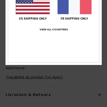
4-way stretch
Modèle fabriqué à partir de bouteilles en plastique
recyclées
US SHIPPING ONLY
FR SHIPPING ONLY
Revêtement hydrophobe à base de plantes
Longueur :
19", coupe mi-longue
VIEW ALL COUNTRIES
Coupe performance
Braguette performance
poches :
poche à rabat
Porte-clés élastique dans la poche
Composition
53% polyester recyclé, 35% polyester, 12%
élasthanne
Traçabilité du produit (Loi Agec)
Livraison & Retours