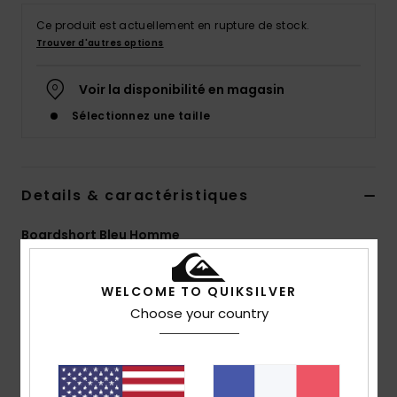
Ce produit est actuellement en rupture de stock.
Trouver d'autres options
Voir la disponibilité en magasin
Sélectionnez une taille
Details & caractéristiques
Boardshort Bleu Homme
Style
EQYBS04654
Code couleur
bsn6
WELCOME TO QUIKSILVER
Caractéristiques
Choose your country
Matière :
notre matière SurfSilk est conçue pour un
maximum de confort à l'intérieur et de résistance à
l'extérieur