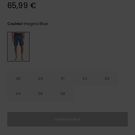
65,99 €
Trouvez
des
réponses
Insignia Blue
Couleur
aux
questions
les plus
fréquentes
et notre
formulaire
de
contact.
Consulter
la FAQ
28
30
31
32
33
34
36
38
Indisponible