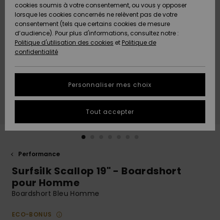
Quiksilver
A
cookies soumis à votre consentement, ou vous y opposer
Freedom
AIDE &
Découvrir
lorsque les cookies concernés ne relèvent pas de votre
CONTACT
consentement (tels que certains cookies de mesure
Nouveautés
Nouveautés
d’audience). Pour plus d'informations, consultez notre :
Protection
Politique d'utilisation des cookies
et
Politique de
des
Communauté
MAGASINS
confidentialité
données
A
A
Découvrir
Découvrir
QUIKSILVER
Guide des
APP
Personnaliser mes choix
tailles
LISTE DE
Tout accepter
SOUHAITS
Démarrez
une
conversation
pour
obtenir la
Performance
réponse la
Surfsilk Scallop 19" - Boardshort
plus rapide
à votre
pour Homme
question.
Boardshort Bleu Homme
Démarrer
une
ECO-BONUS
conversation