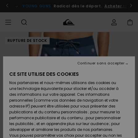
Passer
à
atuits
Se connecter / s'inscrire
YOUNG GUNS
Radical dès le départ.
Acheter maint
l'information
sur
le
produit
RUPTURE DE STOCK
Accéder à
HOMME
Vêtements
Vêtements
Shop
Surf
Snow
Outlet
ma
Shop
Shop
Homme
commande
Homme
Homme
GARÇON
Continuer sans accepter
Accessoires
Accessoires
Nouveautés
Livraison
Outlet
CE SITE UTILISE DES COOKIES
FEMME
Surf
Snow
Enfant
Shop
Shop
Nos partenaires et nous-mêmes utilisons des cookies ou
Retours
Chaussures
Chaussures
A
Enfant
Enfant
une technologie équivalente pour stocker et/ou accéder à
& Tongs
& Tongs
Découvrir
SURF
des informations sur votre appareil. Ces informations
Outlet
personnelles (comme vos données de navigation et votre
Paiement
Femme
adresse IP) peuvent être utilisées pour vous présenter des
SNOW
Highlights
Snow
publications et du contenu personnalisés ; pour mesurer la
Surf
Surf
Snow
Shop
Carte
performance publicitaire et du contenu ; pour personnaliser
Femme
Cadeau
les publicités ; et en apprendre plus sur leur audience ; pour
OUTLET
développer et améliorer les produits de nos partenaires.
Communauté
Snow
Snow
Vous pouvez paramétrer vos choix pour accepter ou non les