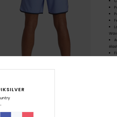
C
P
P
F
L
Wav
A
élas
F
Comp
Traça
IKSILVER
Livr
untry