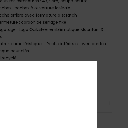
outures extérieures : 43,2 cm, coupe courte
oches : poches à ouverture latérale
oche arrière avec fermeture à scratch
ermeture : cordon de serrage fixe
ogotage : Logo Quiksilver emblématique Mountain &
e
utres caractéristiques : Poche intérieure avec cordon
tique pour clés
il recyclé
osition
88% Polyester recyclé, 12% Élasthanne
bilité du produit (Loi Agec)
aison & Retours