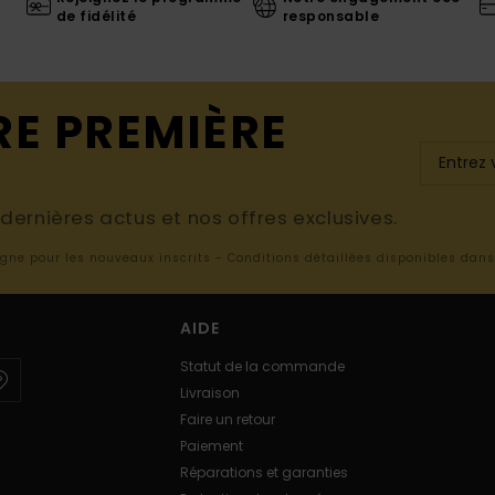
de fidélité
responsable
RE PREMIÈRE
ernières actus et nos offres exclusives.
ligne pour les nouveaux inscrits - Conditions détaillées disponibles dan
AIDE
Statut de la commande
Livraison
Faire un retour
Paiement
Réparations et garanties