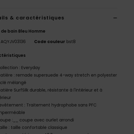
ils & caractéristiques
 de bain Bleu Homme
AQYJV03136
Code couleur
bst8
téristiques
ollection : Everyday
atière : remade supersuede 4-way stretch en polyester
yclé mélangé
atière SurfSilk durable, résistante à l'intérieur et à
térieur
evêtement : Traitement hydrophobe sans PFC
mperméable
oupe :__ coupe avec ourlet arrondi
aille : taille confortable classique