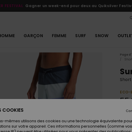
ER FESTIVAL
Gagner un week-end pour deux au Quiksilver Festiv
Q
HOMME
GARÇON
FEMME
SURF
SNOW
OUTLE
Page d'
Shor
Sur
Shor
ECO-
55,
ES COOKIES
Con
Coule
us-mêmes utilisons des cookies ou une technologie équivalente pour
tions sur votre appareil. Ces informations personnelles (comme v
resse IP) peuvent être utilisées pour vous présenter des publications