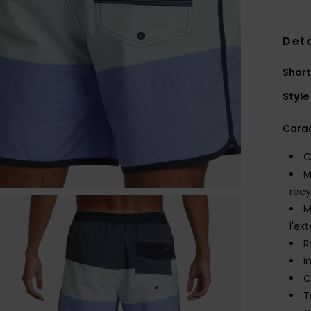
Deta
Short
Style
Carac
C
M
rec
M
l'ex
R
I
C
T