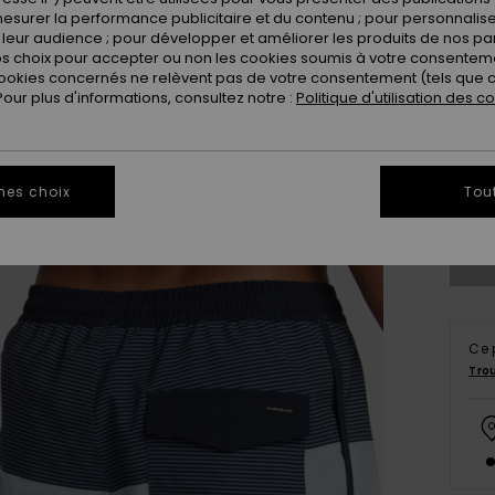
esurer la performance publicitaire et du contenu ; pour personnaliser 
leur audience ; pour développer et améliorer les produits de nos pa
 choix pour accepter ou non les cookies soumis à votre consenteme
ookies concernés ne relèvent pas de votre consentement (tels que c
ur plus d'informations, consultez notre :
Politique d'utilisation des c
X
mes choix
Tou
Vo
Ce 
Tro