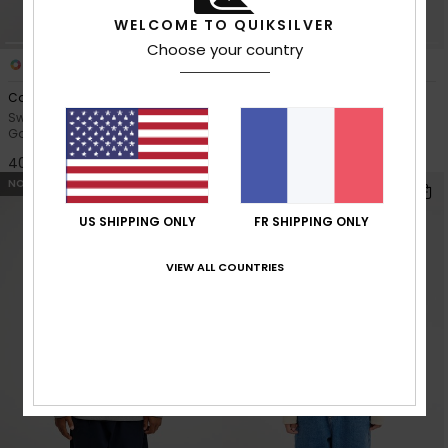
WELCOME TO QUIKSILVER
Choose your country
10
4
Comp Logo
Basic
Sweat à capuche Marron
Pull à col rond Bleu Garçon 8-
Garçon 8-16 ans
16 ans
40,00 €
30,00 €
NOUVEAUTÉ
NOUVEAUTÉ
US SHIPPING ONLY
FR SHIPPING ONLY
VIEW ALL COUNTRIES