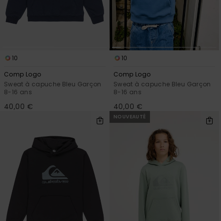
Trouvez
des
réponses
aux
questions
les plus
10
10
fréquentes
Comp Logo
Comp Logo
et notre
formulaire
Sweat à capuche Bleu Garçon
Sweat à capuche Bleu Garçon
8-16 ans
8-16 ans
de
contact.
40,00 €
40,00 €
NOUVEAUTÉ
Consulter
la FAQ