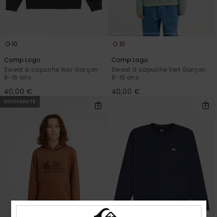
10
10
Comp Logo
Comp Logo
Sweat à capuche Noir Garçon
Sweat à capuche Vert Garçon
8-16 ans
8-16 ans
40,00 €
40,00 €
NOUVEAUTÉ