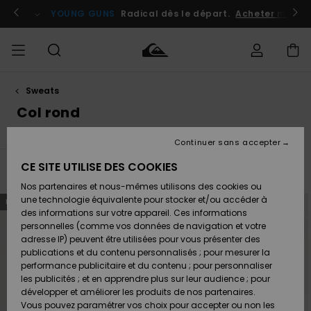
Passez
à
atuits
Se connecter / s'inscrire
YOUNG GUNS
Radical dès le départ.
Acheter maint
la
sélection
de
la
grille
des
produits
Sweats
Accéder à
HOMME
Vêtements
Vêtements
Shop
Surf
Snow
Outlet
ma
Col rond
Shop
Shop
Homme
commande
Homme
Homme
GARÇON
Continuer sans accepter
Accessoires
Accessoires
Nouveautés
Livraison
Outlet
CE SITE UTILISE DES COOKIES
FEMME
Surf
Snow
Enfant
Filtrer & Trier
11
Resultats
Shop
Shop
Nos partenaires et nous-mêmes utilisons des cookies ou
Retours
Chaussures
Chaussures
A
Enfant
Enfant
Passer
Aller
une technologie équivalente pour stocker et/ou accéder à
NOUVEAUTÉ
NOUVEAUTÉ
aux
a
& Tongs
& Tongs
Découvrir
SURF
critères
trier
des informations sur votre appareil. Ces informations
de
par
Outlet
filtrage
personnelles (comme vos données de navigation et votre
Paiement
Femme
de
recherche
adresse IP) peuvent être utilisées pour vous présenter des
SNOW
Highlights
Snow
publications et du contenu personnalisés ; pour mesurer la
Surf
Surf
Snow
Shop
Carte
performance publicitaire et du contenu ; pour personnaliser
Femme
Cadeau
les publicités ; et en apprendre plus sur leur audience ; pour
OUTLET
développer et améliorer les produits de nos partenaires.
Communauté
Snow
Snow
Vous pouvez paramétrer vos choix pour accepter ou non les