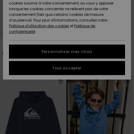
Quiksilver
A
cookies soumis à votre consentement, ou vous y opposer
Freedom
AIDE &
Découvrir
lorsque les cookies concernés ne relèvent pas de votre
CONTACT
consentement (tels que certains cookies de mesure
Nouveautés
Nouveautés
d’audience). Pour plus d'informations, consultez notre :
Protection
Politique d'utilisation des cookies
et
Politique de
des
Communauté
MAGASINS
confidentialité
données
A
A
1
10
Découvrir
Découvrir
QUIKSILVER
Guide des
APP
Personnaliser mes choix
Hippie Jump
Comp Logo
tailles
Sweat Jaune Garçon 2-7
Sweat à capuche Vert Garçon
8-16 ans
LISTE DE
30,00 €
Tout accepter
SOUHAITS
Démarrez
40,00 €
une
NOUVEAUTÉ
conversation
pour
obtenir la
réponse la
plus rapide
à votre
question.
Démarrer
une
conversation