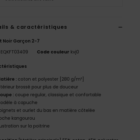
ils & caractéristiques
 Noir Garçon 2-7
EQKFT03409
Code couleur
kvj0
téristiques
atière :
coton et polyester [280 g/m²]
ntérieur brossé pour plus de douceur
oupe :
coupe regular, classique et confortable
odèle à capuche
oignets et ourlet du bas en matière côtelée
oche kangourou
llustration sur la poitrine