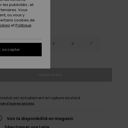
les publicités ; et
rtenaires. Vous
nt, ou vous y
ertains cookies de
ookies
et
Politique
3
4
5
6
7
t accepter
ir le Guide des tailles
Indisponible
produit est actuellement en rupture de stock.
uver d'autres options
Voir la disponibilité en magasin
Sélectionnez une taille