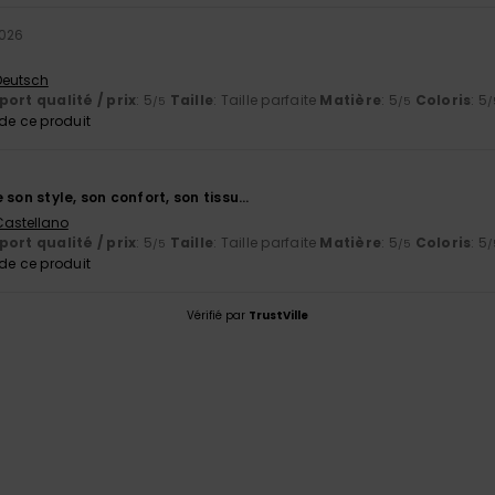
2026
 Deutsch
ort qualité / prix
: 5
Taille
: Taille parfaite
Matière
: 5
Coloris
: 5
/5
/5
/
e ce produit
 son style, son confort, son tissu…
 Castellano
ort qualité / prix
: 5
Taille
: Taille parfaite
Matière
: 5
Coloris
: 5
/5
/5
/
e ce produit
Vérifié par
TrustVille