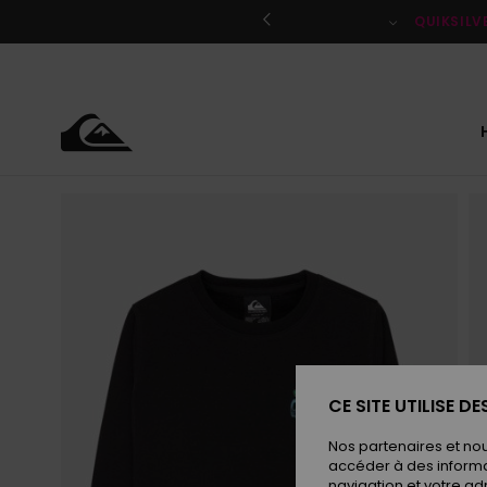
Passer
à
QUIKSILV
l'information
sur
le
produit
CE SITE UTILISE D
Nos partenaires et no
accéder à des informa
navigation et votre ad