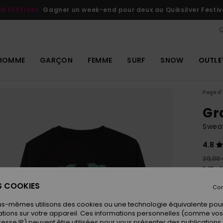
ER FESTIVAL
Gagner un week-end pour deux au Quiksilver Festiv
Q
HOMME
GARÇON
FEMME
SURF
SNOW
OUTLE
Page d'
Gr
Sweat
4.8
30,00
15,
ES COOKIES
OUTL
Con
us-mêmes utilisons des cookies ou une technologie équivalente pour
tions sur votre appareil. Ces informations personnelles (comme v
Coule
resse IP) peuvent être utilisées pour vous présenter des publications