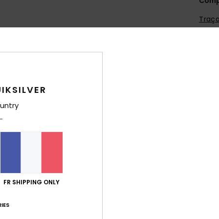
Comp
Traça
Livr
IKSILVER
untry
Note moyenne
4.8
/5
FR SHIPPING ONLY
basé sur
5 avis vérifiés
depuis mai 2026
80% de nos clients recommandent ce produit
IES