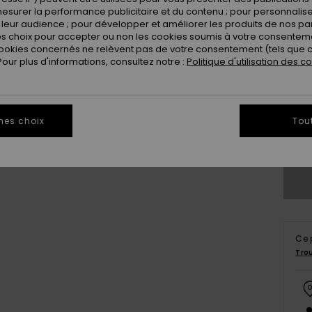
esurer la performance publicitaire et du contenu ; pour personnaliser 
leur audience ; pour développer et améliorer les produits de nos pa
 choix pour accepter ou non les cookies soumis à votre consenteme
ookies concernés ne relèvent pas de votre consentement (tels que c
ur plus d'informations, consultez notre :
Politique d'utilisation des c
2
mes choix
Tou
Vo
Ce 
Tro