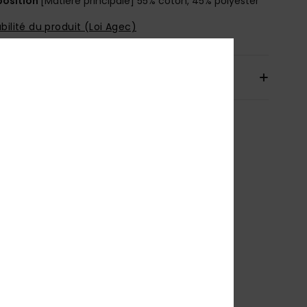
osition
[Matière principale] 55% coton, 45% polyester
bilité du produit (Loi Agec)
aison & Retours