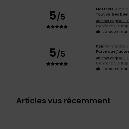
Matthias
19 mai 
5
/5
Tout va très bien
Afficher original -
Confort
: 5
Rapp
/5
Je recommand
Itziar
14 mai 2026
5
/5
Parce que j'adore
Afficher original -
Confort
: 5
Rapp
/5
Je recommand
Articles vus récemment