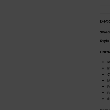
Deta
Sweat
Style
Carac
M
I
C
M
P
P
I