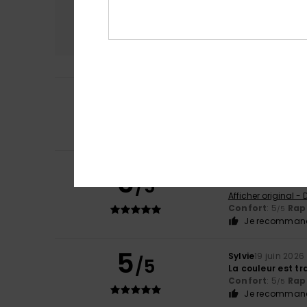
Confort
Rap
4.8
4
/5
Florent
13 juillet 2
Couleur et prix s
Confort
: 4
Rapp
/5
Marina
29 juin 20
5
/5
Une superbe coul
Afficher original -
Confort
: 5
Rapp
/5
Je recommand
5
Sylvie
19 juin 2026
/5
La couleur est tr
Confort
: 5
Rapp
/5
Je recommand