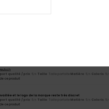
port qualité / prix
Taille
Matiè
4.8
4.6
Trop petit
Trop grand
026
oldé
ort qualité / prix
: 4
Taille
: Taille parfaite
Matière
: 3
Coloris
: 5
/5
/5
/
26
eur et un design sympa
 Deutsch
ort qualité / prix
: 5
Taille
: Taille parfaite
Matière
: 5
Coloris
: 5
/5
/5
/
e ce produit
availlée et le logo de la marque reste très discret
ort qualité / prix
: 5
Taille
: Taille parfaite
Matière
: 5
Coloris
: 5
/5
/5
/
e ce produit