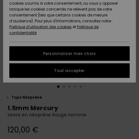
Quiksilver
A
cookies soumis à votre consentement, ou vous y opposer
Freedom
AIDE &
Découvrir
lorsque les cookies concernés ne relèvent pas de votre
CONTACT
consentement (tels que certains cookies de mesure
Nouveautés
Nouveautés
d’audience). Pour plus d'informations, consultez notre :
Protection
Politique d'utilisation des cookies
et
Politique de
des
Communauté
MAGASINS
confidentialité
données
A
A
Découvrir
Découvrir
QUIKSILVER
Guide des
APP
Personnaliser mes choix
tailles
LISTE DE
Tout accepter
SOUHAITS
Démarrez
une
conversation
pour
obtenir la
Tops Néoprène
réponse la
1.5mm Mercury
plus rapide
à votre
Veste en néoprène Rouge Homme
question.
120,00 €
Démarrer
une
conversation