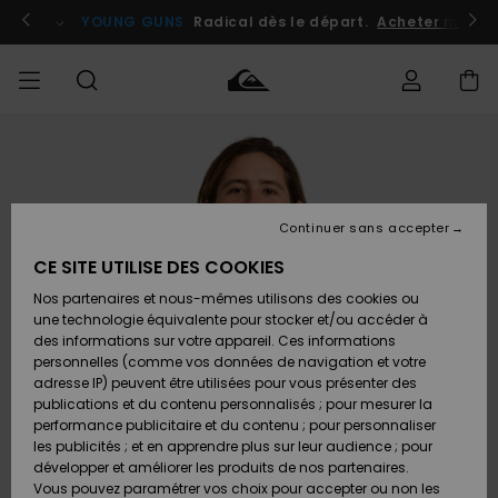
Passer
à
atuits
Se connecter / s'inscrire
YOUNG GUNS
Radical dès le départ.
Acheter maint
l'information
sur
le
produit
Accéder à
HOMME
Vêtements
Vêtements
Shop
Surf
Snow
Outlet
ma
Shop
Shop
Homme
commande
Homme
Homme
GARÇON
Continuer sans accepter
Accessoires
Accessoires
Nouveautés
Livraison
Outlet
CE SITE UTILISE DES COOKIES
FEMME
Surf
Snow
Enfant
Shop
Shop
Nos partenaires et nous-mêmes utilisons des cookies ou
Retours
Chaussures
Chaussures
A
Enfant
Enfant
une technologie équivalente pour stocker et/ou accéder à
& Tongs
& Tongs
Découvrir
SURF
des informations sur votre appareil. Ces informations
Outlet
personnelles (comme vos données de navigation et votre
Paiement
Femme
adresse IP) peuvent être utilisées pour vous présenter des
SNOW
Highlights
Snow
publications et du contenu personnalisés ; pour mesurer la
Surf
Surf
Snow
Shop
Carte
performance publicitaire et du contenu ; pour personnaliser
Femme
Cadeau
les publicités ; et en apprendre plus sur leur audience ; pour
OUTLET
développer et améliorer les produits de nos partenaires.
Communauté
Snow
Snow
Vous pouvez paramétrer vos choix pour accepter ou non les