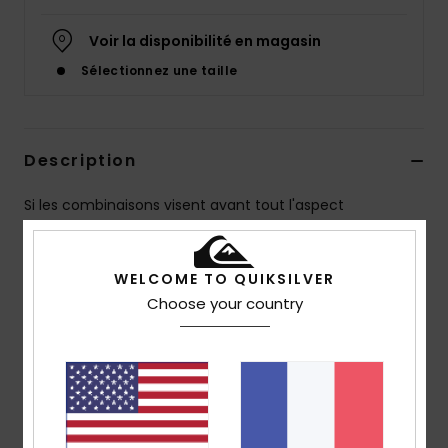
Voir la disponibilité en magasin
Sélectionnez une taille
Description
Si les combinaisons visent avant tout l'aspect
fonctionnel, cela ne veut pas dire qu'elles ne peuvent
pas également rechercher l'esthétique. Notre modèle
WELCOME TO QUIKSILVER
Mercury est une réinterprétation moderne d'une
Choose your country
combinaison à la fois stylée et efficace. Intégrant les
mêmes qualités techniques que le reste de notre
gamme, ses motifs graphiques donneront la bonne dose
d'attitude à votre prochaine session de surf.
Details & caractéristiques