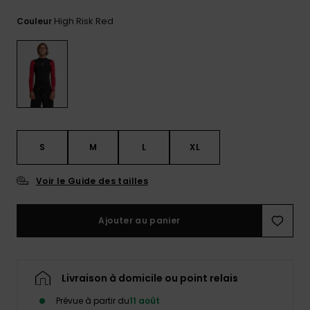
Trouvez
High Risk Red
Couleur
des
réponses
aux
questions
les plus
fréquentes
et notre
formulaire
de
contact.
S
M
L
XL
Consulter
la FAQ
Voir le Guide des tailles
Ajouter au panier
Livraison à domicile ou point relais
Prévue à partir du
11 août