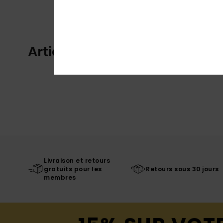
Articles vus récemment
Livraison et retours
gratuits pour les
Retours sous 30 jours
membres