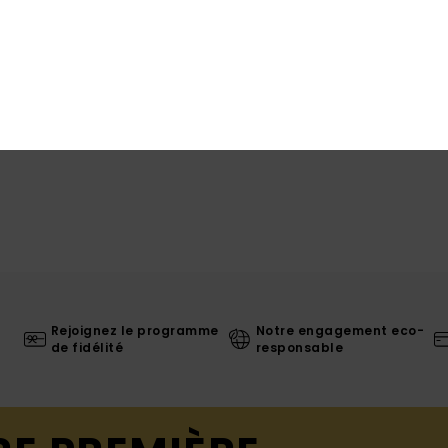
Livr
Rejoignez le programme
Notre engagement eco-
de fidélité
responsable