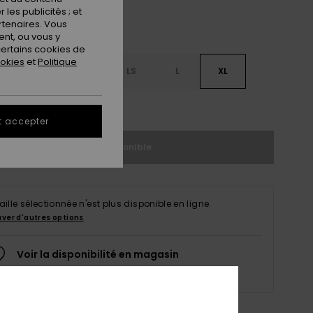
les publicités ; et
rtenaires. Vous
nt, ou vous y
ertains cookies de
ookies
et
Politique
M
MT
LS
L
XL
ir le Guide des tailles
t accepter
Indisponible
taille sélectionnée n'est plus disponible en ligne.
uver d'autres options
Voir la disponibilité en magasin
Sélectionnez une taille