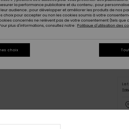
esurer la performance publicitaire et du contenu ; pour personnaliser 
leur audience ; pour développer et améliorer les produits de nos pa
 choix pour accepter ou non les cookies soumis à votre consenteme
ookies concernés ne relèvent pas de votre consentement (tels que c
ur plus d'informations, consultez notre :
Politique d'utilisation des c
S
Vo
mes choix
Tou
La 
Tro