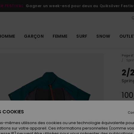
ER FESTIVAL
Gagner un week-end pour deux au Quiksilver Festiv
Q
HOMME
GARÇON
FEMME
SURF
SNOW
OUTLE
Page d'
Spri
2/
Spri
100
ES COOKIES
Con
Coule
us-mêmes utilisons des cookies ou une technologie équivalente pour
tions sur votre appareil. Ces informations personnelles (comme v
resse IP) peuvent être utilisées pour vous présenter des publications