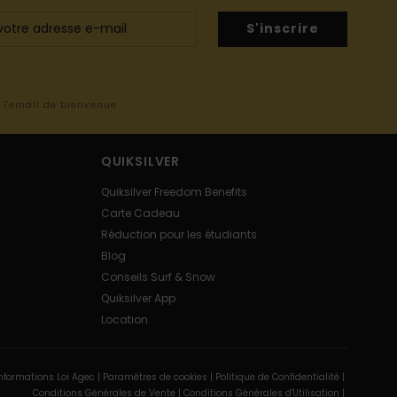
S'inscrire
s l'email de bienvenue
QUIKSILVER
Quiksilver Freedom Benefits
Carte Cadeau
Réduction pour les étudiants
Blog
Conseils Surf & Snow
Quiksilver App
Location
nformations Loi Agec |
Paramètres de cookies |
Politique de Confidentialité |
Conditions Générales de Vente |
Conditions Générales d'Utilisation |