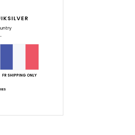
Deta
IKSILVER
Sprin
untry
Style
Carac
N
C
FR SHIPPING ONLY
F
A
IES
d'e
Comp
Traça