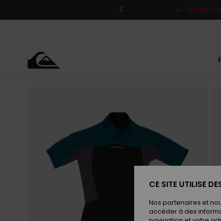
Passer
à
QUIKSILV
l'information
sur
le
produit
CE SITE UTILISE D
Nos partenaires et no
accéder à des informa
navigation et votre ad