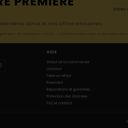
RE PREMIÈRE
ernières actus et nos offres exclusives.
ligne pour les nouveaux inscrits - Conditions détaillées disponibles dan
AIDE
Statut de la commande
Livraison
Faire un retour
Paiement
Réparations et garanties
Protection des données
FAQ et contact
I