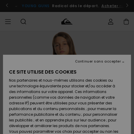
Passer
à
atuits
Se connecter / s'inscrire
YOUNG GUNS
Radical dès le départ.
Acheter maint
l'information
sur
le
produit
Accéder à
HOMME
Vêtements
Vêtements
Shop
Surf
Snow
Outlet
ma
Shop
Shop
Homme
commande
Homme
Homme
GARÇON
Continuer sans accepter
Accessoires
Accessoires
Nouveautés
Livraison
Outlet
CE SITE UTILISE DES COOKIES
FEMME
Surf
Snow
Enfant
Shop
Shop
Nos partenaires et nous-mêmes utilisons des cookies ou
Retours
Chaussures
Chaussures
A
Enfant
Enfant
une technologie équivalente pour stocker et/ou accéder à
& Tongs
& Tongs
Découvrir
SURF
des informations sur votre appareil. Ces informations
Outlet
personnelles (comme vos données de navigation et votre
Paiement
Femme
adresse IP) peuvent être utilisées pour vous présenter des
SNOW
Highlights
Snow
publications et du contenu personnalisés ; pour mesurer la
Surf
Surf
Snow
Shop
Carte
performance publicitaire et du contenu ; pour personnaliser
Femme
Cadeau
les publicités ; et en apprendre plus sur leur audience ; pour
OUTLET
développer et améliorer les produits de nos partenaires.
Communauté
Snow
Snow
Vous pouvez paramétrer vos choix pour accepter ou non les