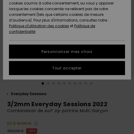
Quiksilver
A
cookies soumis à votre consentement, ou vous y opposer
Freedom
AIDE &
Découvrir
lorsque les cookies concernés ne relèvent pas de votre
CONTACT
consentement (tels que certains cookies de mesure
Nouveautés
Nouveautés
d’audience). Pour plus d'informations, consultez notre :
Protection
Politique d'utilisation des cookies
et
Politique de
des
Communauté
MAGASINS
confidentialité
données
A
A
Découvrir
Découvrir
QUIKSILVER
Guide des
APP
Personnaliser mes choix
tailles
LISTE DE
Tout accepter
SOUHAITS
Démarrez
une
conversation
pour
obtenir la
Everyday Sessions
réponse la
3/2mm Everyday Sessions 2022
plus rapide
à votre
Combinaison de surf zip poitrine Multi Garçon
question.
ECO-BONUS
Démarrer
une
200,00 €
20%
conversation