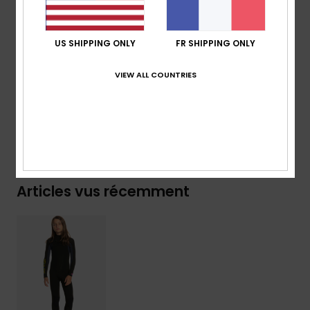
pour surfer à un niveau supérieur.
Details & caractéristiques
US SHIPPING ONLY
FR SHIPPING ONLY
VIEW ALL COUNTRIES
Livraison & Retours
Garantie
Articles vus récemment