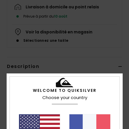
Livraison à domicile ou point relais
Prévue à partir du
10 août
Voir la disponibilité en magasin
Sélectionnez une taille
Description
Une flexibilité sans compromis, un confort incroyable,
une qualité irréprochable. La combinaison à manches
WELCOME TO QUIKSILVER
longues 3/2 mm Everyday Sessions est dotée de toutes
Choose your country
les caractéristiques essentielles pour tout jeune surfeur.
Qu'il soit débutant ou qu'il ait commencé la
compétition, il bénéficiera de toute la résistance du
néoprène StretchFlight® et des couture internes scellées