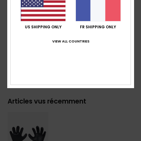
Colle AQUA-GLUE respectueuse de l'environnement
Composition
92 % Nylon/polyamide, 8 % élasthanne
US SHIPPING ONLY
FR SHIPPING ONLY
Traçabilité du produit (Loi Agec)
VIEW ALL COUNTRIES
Livraison & Retours
Garantie
Articles vus récemment