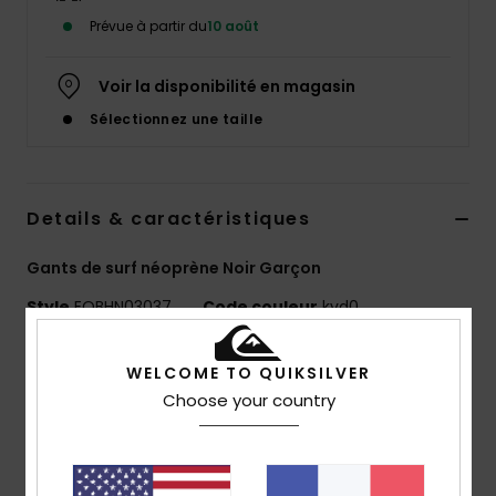
Prévue à partir du
10 août
Voir la disponibilité en magasin
Sélectionnez une taille
Details & caractéristiques
Gants de surf néoprène Noir Garçon
Style
EQBHN03037
Code couleur
kvd0
Caractéristiques
WELCOME TO QUIKSILVER
Choose your country
Néoprène : néoprène STRETCHFLIGHT
Coutures : coutures externes Liquid Flex Seal
Coutures cousues-collées (GBS) pour limiter les
entrées d'eau et offrir plus de souplesse