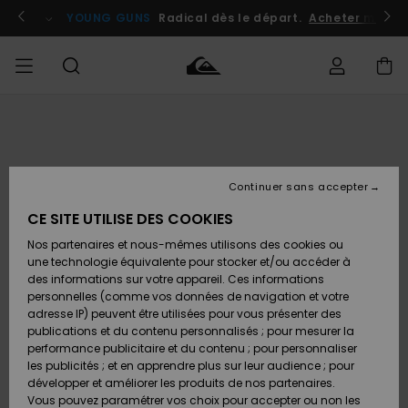
Passer
à
atuits
Se connecter / s'inscrire
YOUNG GUNS
Radical dès le départ.
Acheter maint
l'information
sur
le
produit
Accéder à
HOMME
Vêtements
Vêtements
Shop
Surf
Snow
Outlet
ma
Shop
Shop
Homme
commande
Homme
Homme
GARÇON
Continuer sans accepter
Accessoires
Accessoires
Nouveautés
Livraison
Outlet
CE SITE UTILISE DES COOKIES
FEMME
Surf
Snow
Enfant
Shop
Shop
Nos partenaires et nous-mêmes utilisons des cookies ou
Retours
Chaussures
Chaussures
A
Enfant
Enfant
une technologie équivalente pour stocker et/ou accéder à
& Tongs
& Tongs
Découvrir
SURF
des informations sur votre appareil. Ces informations
Outlet
personnelles (comme vos données de navigation et votre
Paiement
Femme
adresse IP) peuvent être utilisées pour vous présenter des
SNOW
Highlights
Snow
publications et du contenu personnalisés ; pour mesurer la
Surf
Surf
Snow
Shop
Carte
performance publicitaire et du contenu ; pour personnaliser
Femme
Cadeau
les publicités ; et en apprendre plus sur leur audience ; pour
OUTLET
développer et améliorer les produits de nos partenaires.
Communauté
Snow
Snow
Vous pouvez paramétrer vos choix pour accepter ou non les