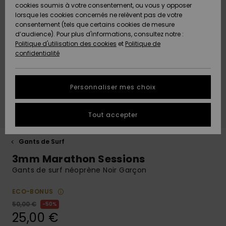
Quiksilver
A
cookies soumis à votre consentement, ou vous y opposer
Freedom
AIDE &
Découvrir
lorsque les cookies concernés ne relèvent pas de votre
CONTACT
consentement (tels que certains cookies de mesure
Nouveautés
Nouveautés
d’audience). Pour plus d'informations, consultez notre :
Protection
Politique d'utilisation des cookies
et
Politique de
des
Communauté
MAGASINS
confidentialité
données
A
A
Découvrir
Découvrir
QUIKSILVER
Guide des
APP
Personnaliser mes choix
tailles
LISTE DE
Tout accepter
SOUHAITS
Démarrez
une
conversation
Gants de Surf
pour
3mm Marathon Sessions
obtenir la
réponse la
Gants de surf néoprène Noir Garçon
plus rapide
à votre
ECO-BONUS
question.
50,00 €
50%
Démarrer
25,00 €
une
conversation