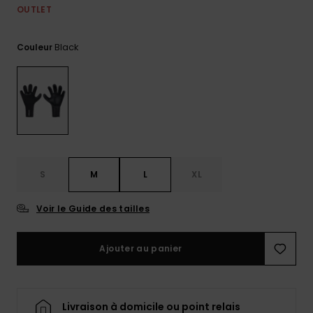
OUTLET
Trouvez
des
réponses
Black
Couleur
aux
questions
les plus
fréquentes
et notre
formulaire
de
contact.
Consulter
S
M
L
XL
la FAQ
Voir le Guide des tailles
Ajouter au panier
Livraison à domicile ou point relais