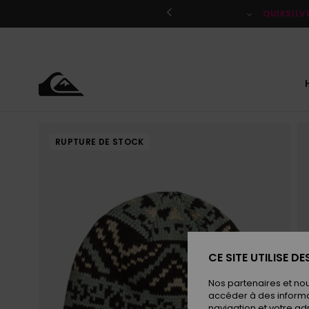
Passer
à
QUIKSILV
l'information
sur
le
produit
RUPTURE DE STOCK
CE SITE UTILISE D
Nos partenaires et no
accéder à des informa
navigation et votre ad