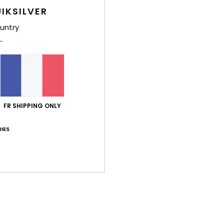
IKSILVER
Bonne
untry
Style
Carac
m
D
M
FR SHIPPING ONLY
L
IES
Comp
Traça
Livr