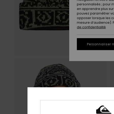
personnalisés ; pour m
en apprendre plus sur 
pouvez paramétrer vos
opposer lorsque les c
mesure d’audience). Po
de confidentialité
Personnaliser 