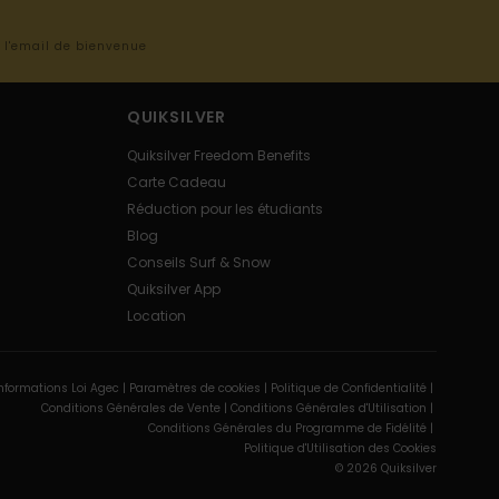
s l'email de bienvenue
QUIKSILVER
Quiksilver Freedom Benefits
Carte Cadeau
Réduction pour les étudiants
Blog
Conseils Surf & Snow
Quiksilver App
Location
nformations Loi Agec |
Paramètres de cookies |
Politique de Confidentialité |
Conditions Générales de Vente |
Conditions Générales d'Utilisation |
Conditions Générales du Programme de Fidélité |
Politique d'Utilisation des Cookies
© 2026 Quiksilver