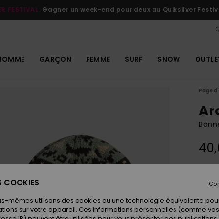
ER FESTIVAL
Gagner un week-end pour deux au Quiksilver Festiv
Q
HOMME
GARÇON
FEMME
SURF
SNOW
OUTLE
Page d'
Ar
Bonn
40,
Coule
ES COOKIES
Con
us-mêmes utilisons des cookies ou une technologie équivalente pour
tions sur votre appareil. Ces informations personnelles (comme v
resse IP) peuvent être utilisées pour vous présenter des publications