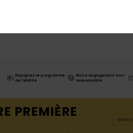
Rejoignez le programme
Notre engagement eco-
de fidélité
responsable
RE PREMIÈRE