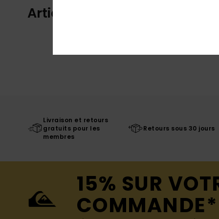
Articles vus récemment
Livraison et retours
gratuits pour les
Retours sous 30 jours
membres
15% SUR VOT
COMMANDE*