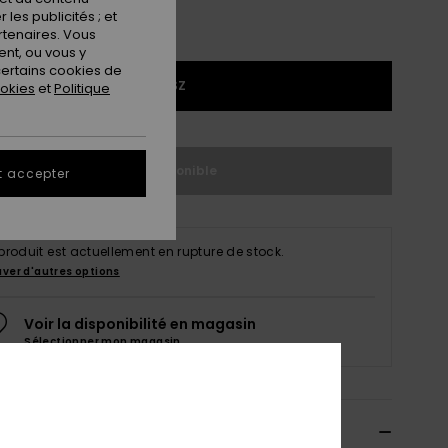
les publicités ; et
rtenaires. Vous
nt, ou vous y
ertains cookies de
1SZ
ookies
et
Politique
Indisponible
t accepter
produit est actuellement en rupture de stock.
uver d'autres options
Voir la disponibilité en magasin
Sélectionner mon magasin
ils & caractéristiques