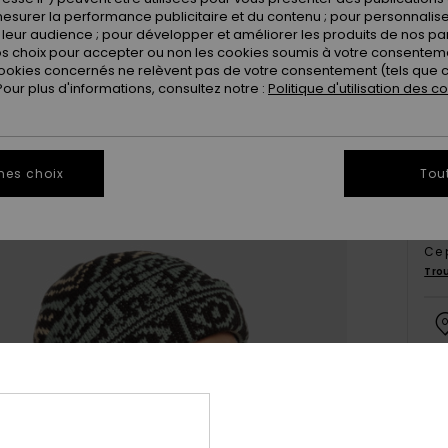
esurer la performance publicitaire et du contenu ; pour personnaliser 
leur audience ; pour développer et améliorer les produits de nos pa
 choix pour accepter ou non les cookies soumis à votre consenteme
ookies concernés ne relèvent pas de votre consentement (tels que c
ur plus d'informations, consultez notre :
Politique d'utilisation des c
mes choix
Tou
Ce 
Tro
Deta