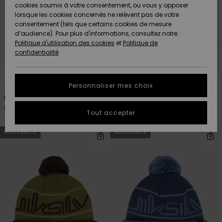
Quiksilver
A
cookies soumis à votre consentement, ou vous y opposer
Freedom
AIDE &
Découvrir
lorsque les cookies concernés ne relèvent pas de votre
CONTACT
consentement (tels que certains cookies de mesure
Nouveautés
Nouveautés
d’audience). Pour plus d'informations, consultez notre :
Protection
Politique d'utilisation des cookies
et
Politique de
des
Communauté
MAGASINS
confidentialité
données
A
A
Découvrir
Découvrir
QUIKSILVER
Guide des
12
12
APP
Personnaliser mes choix
tailles
Performer
Performer
Bonnet Bleu Homme
Bonnet Orange Homme
LISTE DE
Tout accepter
SOUHAITS
Démarrez
22,00 €
22,00 €
une
NOUVEAUTÉ
NOUVEAUTÉ
conversation
pour
obtenir la
réponse la
plus rapide
à votre
question.
Démarrer
une
conversation