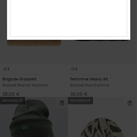
3
2
Brigade Gradient
Performer Heavy Art
Bonnet Marron Homme
Bonnet Noir Homme
28,00 €
30,00 €
NOUVEAUTÉ
NOUVEAUTÉ