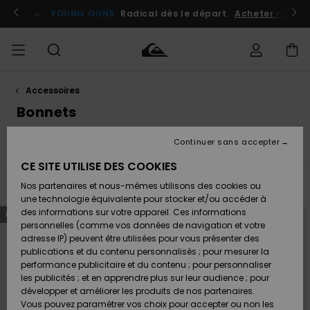
Passez
à
atuits
Se connecter / s'inscrire
YOUNG GUNS
Radical dès le départ.
Acheter maint
la
sélection
de
la
grille
des
produits
Accessoires
Accéder à
HOMME
Vêtements
Vêtements
Shop
Surf
Snow
Outlet
ma
Bonnets
Shop
Shop
Homme
commande
Homme
Homme
GARÇON
Continuer sans accepter
rds
Bonnets
Ceintures
Sous-Vêtements
Gants
Accessoires
Accessoires
Nouveautés
Livraison
Outlet
CE SITE UTILISE DES COOKIES
FEMME
Surf
Snow
Enfant
Shop
Shop
Filtrer & Trier
29
Resultats
Nos partenaires et nous-mêmes utilisons des cookies ou
Retours
Chaussures
Chaussures
A
Enfant
Enfant
une technologie équivalente pour stocker et/ou accéder à
& Tongs
& Tongs
Découvrir
SURF
Passer
Aller
des informations sur votre appareil. Ces informations
NOUVEAUTÉ
NOUVEAUTÉ
aux
a
Outlet
critères
trier
personnelles (comme vos données de navigation et votre
Paiement
Femme
de
par
filtrage
adresse IP) peuvent être utilisées pour vous présenter des
SNOW
Highlights
Snow
de
recherche
publications et du contenu personnalisés ; pour mesurer la
Surf
Surf
Snow
Shop
Carte
performance publicitaire et du contenu ; pour personnaliser
Femme
Cadeau
les publicités ; et en apprendre plus sur leur audience ; pour
OUTLET
développer et améliorer les produits de nos partenaires.
Communauté
Snow
Snow
Vous pouvez paramétrer vos choix pour accepter ou non les