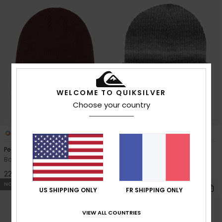
WELCOME TO QUIKSILVER
Choose your country
12
3
Performer
Brigade Gradient
Bonnet Rouge Homme
Bonnet Noir Homme
22,00 €
28,00 €
NOUVEAUTÉ
NOUVEAUTÉ
US SHIPPING ONLY
FR SHIPPING ONLY
VIEW ALL COUNTRIES