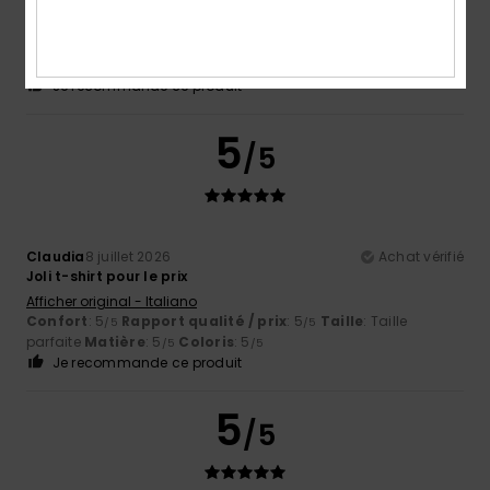
Alexandre
11 juillet 2026
Achat vérifié
Vetement de saison qui sied parfaitement au climat actuel
Confort
: 5
Rapport qualité / prix
: 5
Taille
: Taille
/5
/5
parfaite
Matière
: 5
Coloris
: 5
/5
/5
Je recommande ce produit
5
/5
Claudia
8 juillet 2026
Achat vérifié
Joli t-shirt pour le prix
Afficher original - Italiano
Confort
: 5
Rapport qualité / prix
: 5
Taille
: Taille
/5
/5
parfaite
Matière
: 5
Coloris
: 5
/5
/5
Je recommande ce produit
5
/5