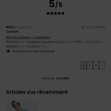
5
/5
MIKEL
21 juin 2026
Achat vérifié
Confort
Afficher original - Castellano
Confort
: 5
Rapport qualité / prix
: 5
Taille
: Trop grand
/5
/5
Matière
: 5
Coloris
: 5
/5
/5
Je recommande ce produit
1
2
3
>
Vérifié par
TrustVille
Articles vus récemment