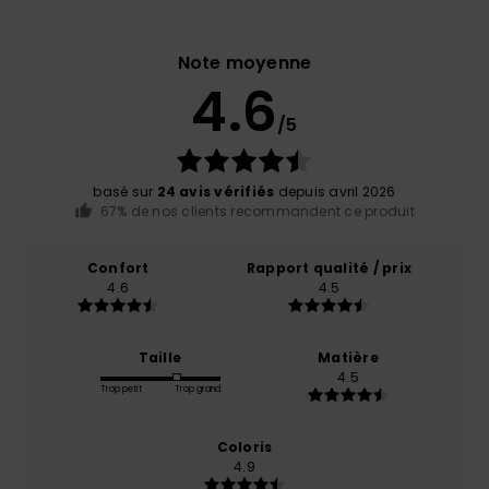
Note moyenne
4.6
/5
basé sur
24 avis vérifiés
depuis avril 2026
67% de nos clients recommandent ce produit
Confort
Rapport qualité / prix
4.6
4.5
Taille
Matière
4.5
Trop petit
Trop grand
Coloris
4.9