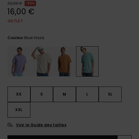
32,00 €
50%
Trouvez
16,00 €
des
réponses
OUTLET
aux
questions
les plus
Blue Haze
Couleur
fréquentes
et notre
formulaire
de
contact.
Consulter
la FAQ
XS
S
M
L
XL
XXL
Voir le Guide des tailles