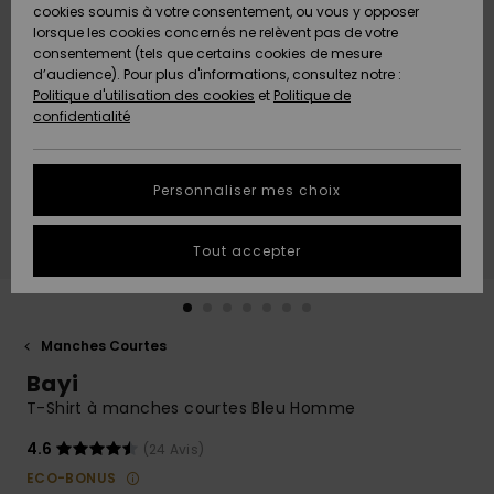
Quiksilver
A
cookies soumis à votre consentement, ou vous y opposer
Freedom
AIDE &
Découvrir
lorsque les cookies concernés ne relèvent pas de votre
CONTACT
consentement (tels que certains cookies de mesure
Nouveautés
Nouveautés
d’audience). Pour plus d'informations, consultez notre :
Protection
Politique d'utilisation des cookies
et
Politique de
des
Communauté
MAGASINS
confidentialité
données
A
A
Découvrir
Découvrir
QUIKSILVER
Guide des
APP
Personnaliser mes choix
tailles
LISTE DE
Tout accepter
SOUHAITS
Démarrez
une
conversation
pour
obtenir la
Manches Courtes
réponse la
Bayi
plus rapide
à votre
T-Shirt à manches courtes Bleu Homme
question.
4.6
(24 Avis)
Démarrer
une
ECO-BONUS
conversation