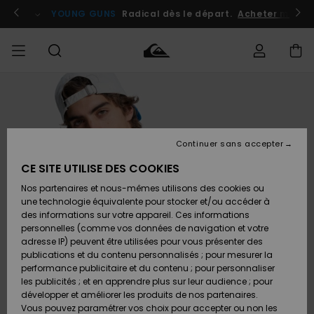
Passer
à
atuits
Se connecter / s'inscrire
YOUNG GUNS
Radical dès le départ.
Acheter maint
l'information
sur
le
produit
Accéder à
HOMME
Vêtements
Vêtements
Shop
Surf
Snow
Outlet
ma
Shop
Shop
Homme
commande
Homme
Homme
GARÇON
Continuer sans accepter
Accessoires
Accessoires
Nouveautés
Livraison
Outlet
CE SITE UTILISE DES COOKIES
FEMME
Surf
Snow
Enfant
Shop
Shop
Nos partenaires et nous-mêmes utilisons des cookies ou
Retours
Chaussures
Chaussures
A
Enfant
Enfant
une technologie équivalente pour stocker et/ou accéder à
& Tongs
& Tongs
Découvrir
SURF
des informations sur votre appareil. Ces informations
Outlet
personnelles (comme vos données de navigation et votre
Paiement
Femme
adresse IP) peuvent être utilisées pour vous présenter des
SNOW
Highlights
Snow
publications et du contenu personnalisés ; pour mesurer la
Surf
Surf
Snow
Shop
Carte
performance publicitaire et du contenu ; pour personnaliser
Femme
Cadeau
les publicités ; et en apprendre plus sur leur audience ; pour
OUTLET
développer et améliorer les produits de nos partenaires.
Communauté
Snow
Snow
Vous pouvez paramétrer vos choix pour accepter ou non les