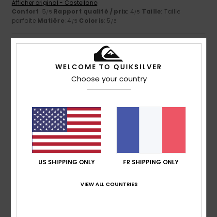
Afficher original - Castellano
Confort
: 5
Rapport qualité / prix
: 4
Taille
: Taille
/5
/5
parfaite
Matière
: 4
Coloris
: 5
/5
/5
4
/5
WELCOME TO QUIKSILVER
Choose your country
Einar
11 juillet 2026
Achat vérifié
C'est un t-shirt très bien. Il s'agit toutefois davantage d'un
tissu éponge que d'un tissu lisse.
Afficher original - Dutch
Confort
: 4
Rapport qualité / prix
: 4
Taille
: Taille
/5
/5
parfaite
Matière
: 3
Coloris
: 5
/5
/5
US SHIPPING ONLY
FR SHIPPING ONLY
5
/5
VIEW ALL COUNTRIES