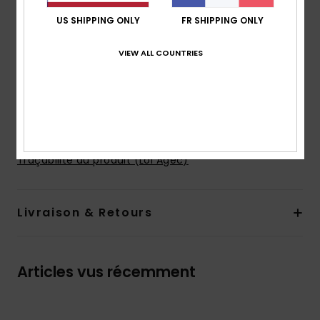
Manches :
manches longues
US SHIPPING ONLY
FR SHIPPING ONLY
Poches :
Poches kangourou
Fermeture :
modèle sans fermeture
VIEW ALL COUNTRIES
Logo :
illustration Quiksilver sur la poitrine
Étiquette Quiksilver
Composition
[Matière principale] 55% coton, 45%
polyester
Traçabilité du produit (Loi Agec)
Livraison & Retours
Articles vus récemment