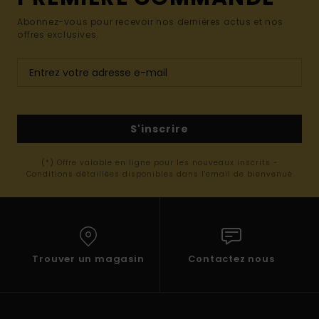
Abonnez-vous pour recevoir nos dernières actus et nos
offres exclusives.
S'inscrire
(*) Offre valable en ligne pour les nouveaux inscrits -
Conditions détaillées disponibles dans l'email de bienvenue
Trouver un magasin
Contactez nous