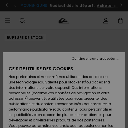
Passer
à
atuits
Se connecter / s'inscrire
YOUNG GUNS
Radical dès le départ.
Acheter maint
l'information
sur
le
produit
RUPTURE DE STOCK
Accéder à
HOMME
Vêtements
Vêtements
Shop
Surf
Snow
Outlet
ma
Shop
Shop
Homme
commande
Homme
Homme
GARÇON
Continuer sans accepter
Accessoires
Accessoires
Nouveautés
Livraison
Outlet
CE SITE UTILISE DES COOKIES
FEMME
Surf
Snow
Enfant
Shop
Shop
Nos partenaires et nous-mêmes utilisons des cookies ou
Retours
Chaussures
Chaussures
A
Enfant
Enfant
une technologie équivalente pour stocker et/ou accéder à
& Tongs
& Tongs
Découvrir
SURF
des informations sur votre appareil. Ces informations
Outlet
personnelles (comme vos données de navigation et votre
Paiement
Femme
adresse IP) peuvent être utilisées pour vous présenter des
SNOW
Highlights
Snow
publications et du contenu personnalisés ; pour mesurer la
Surf
Surf
Snow
Shop
Carte
performance publicitaire et du contenu ; pour personnaliser
Femme
Cadeau
les publicités ; et en apprendre plus sur leur audience ; pour
OUTLET
développer et améliorer les produits de nos partenaires.
Communauté
Snow
Snow
Vous pouvez paramétrer vos choix pour accepter ou non les