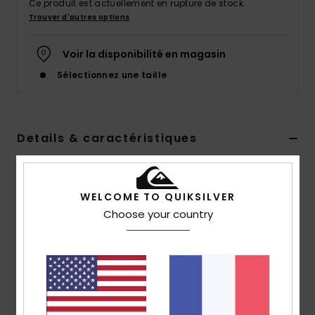
Ce produit est actuellement en rupture de stock.
Trouver d'autres options
Voir la disponibilité en magasin
Sélectionnez une taille
Details & caractéristiques
Sweat à capuche Bleu Garçons 2-7 ans
Style
EQKFT03400
Code couleur
ktp0
WELCOME TO QUIKSILVER
Choose your country
Caractéristiques
Matière :
matière brossée en coton et polyester
[280 g/m2]
Coupe :
coupe confortable
Encolure :
encolure à capuche