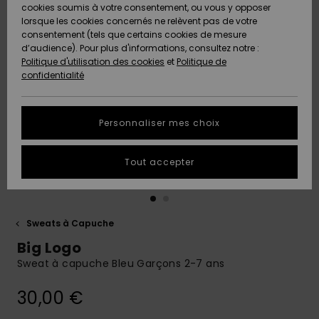
Quiksilver
A
cookies soumis à votre consentement, ou vous y opposer
Freedom
AIDE &
Découvrir
lorsque les cookies concernés ne relèvent pas de votre
CONTACT
consentement (tels que certains cookies de mesure
Nouveautés
Nouveautés
d’audience). Pour plus d'informations, consultez notre :
Protection
Politique d'utilisation des cookies
et
Politique de
des
Communauté
MAGASINS
confidentialité
données
A
A
Découvrir
Découvrir
QUIKSILVER
Guide des
APP
Personnaliser mes choix
tailles
LISTE DE
Tout accepter
SOUHAITS
Démarrez
une
conversation
pour
obtenir la
Sweats à Capuche
réponse la
Big Logo
plus rapide
à votre
Sweat à capuche Bleu Garçons 2-7 ans
question.
30,00 €
Démarrer
une
conversation