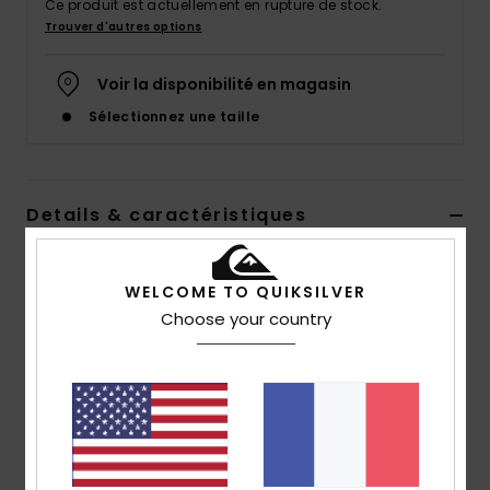
Ce produit est actuellement en rupture de stock.
Trouver d'autres options
Voir la disponibilité en magasin
Sélectionnez une taille
Details & caractéristiques
Sweat à capuche Vert Homme
WELCOME TO QUIKSILVER
Style
AQYFT03356
Code couleur
gcq0
Choose your country
Caractéristiques
Matière :
mélange de coton et polyester
Coupe :
coupe regular
Encolure :
encolure à capuche
Manches :
manches longues