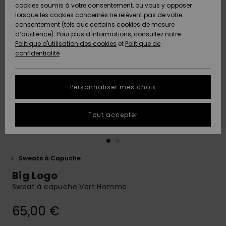
Quiksilver
A
cookies soumis à votre consentement, ou vous y opposer
Freedom
AIDE &
Découvrir
lorsque les cookies concernés ne relèvent pas de votre
CONTACT
consentement (tels que certains cookies de mesure
Nouveautés
Nouveautés
d’audience). Pour plus d'informations, consultez notre :
Protection
Politique d'utilisation des cookies
et
Politique de
des
Communauté
MAGASINS
confidentialité
données
A
A
Découvrir
Découvrir
QUIKSILVER
Guide des
APP
Personnaliser mes choix
tailles
LISTE DE
Tout accepter
SOUHAITS
Démarrez
une
conversation
pour
obtenir la
Sweats à Capuche
réponse la
Big Logo
plus rapide
à votre
Sweat à capuche Vert Homme
question.
65,00 €
Démarrer
une
conversation