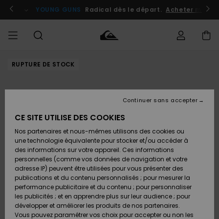
Passer
à
atuits
Se connecter / s'inscrire
YOUNG GUNS
Radical dès le départ.
Acheter maint
l'information
sur
le
produit
RUPTURE DE STOCK
Accéder à
HOMME
Vêtements
Vêtements
Shop
Surf
Snow
Outlet
ma
Shop
Shop
Homme
commande
Homme
Homme
GARÇON
Continuer sans accepter
Accessoires
Accessoires
Nouveautés
Livraison
Outlet
CE SITE UTILISE DES COOKIES
FEMME
Surf
Snow
Enfant
Shop
Shop
Nos partenaires et nous-mêmes utilisons des cookies ou
Retours
Chaussures
Chaussures
A
Enfant
Enfant
une technologie équivalente pour stocker et/ou accéder à
& Tongs
& Tongs
Découvrir
SURF
des informations sur votre appareil. Ces informations
Outlet
personnelles (comme vos données de navigation et votre
Paiement
Femme
adresse IP) peuvent être utilisées pour vous présenter des
SNOW
Highlights
Snow
publications et du contenu personnalisés ; pour mesurer la
Surf
Surf
Snow
Shop
Carte
performance publicitaire et du contenu ; pour personnaliser
Femme
Cadeau
les publicités ; et en apprendre plus sur leur audience ; pour
OUTLET
développer et améliorer les produits de nos partenaires.
Communauté
Snow
Snow
Vous pouvez paramétrer vos choix pour accepter ou non les