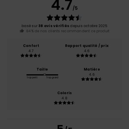
4.7
/5
basé sur
38 avis vérifiés
depuis octobre 2025
84% de nos clients recommandent ce produit
Confort
Rapport qualité / prix
4.7
4.6
Taille
Matière
4.6
Trop petit
Trop grand
Coloris
4.8