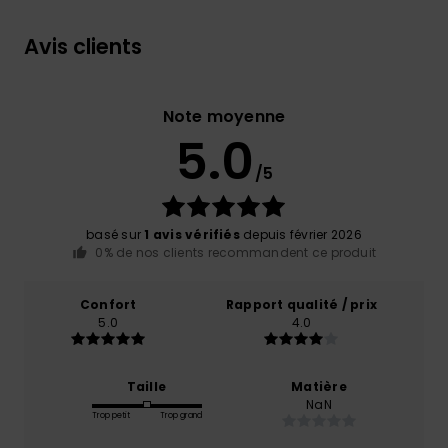
Avis clients
Note moyenne
5.0
/5
basé sur
1 avis vérifiés
depuis février 2026
0% de nos clients recommandent ce produit
Confort
Rapport qualité / prix
5.0
4.0
Taille
Matière
NaN
Trop petit
Trop grand