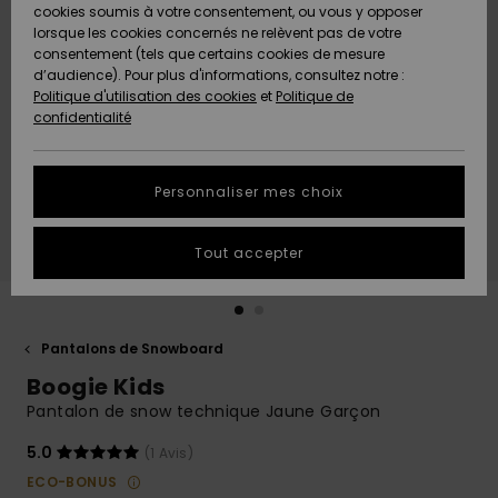
Quiksilver
A
cookies soumis à votre consentement, ou vous y opposer
Freedom
AIDE &
Découvrir
lorsque les cookies concernés ne relèvent pas de votre
CONTACT
consentement (tels que certains cookies de mesure
Nouveautés
Nouveautés
d’audience). Pour plus d'informations, consultez notre :
Protection
Politique d'utilisation des cookies
et
Politique de
des
Communauté
MAGASINS
confidentialité
données
A
A
Découvrir
Découvrir
QUIKSILVER
Guide des
APP
Personnaliser mes choix
tailles
LISTE DE
Tout accepter
SOUHAITS
Démarrez
une
conversation
pour
obtenir la
Pantalons de Snowboard
réponse la
Boogie Kids
plus rapide
à votre
Pantalon de snow technique Jaune Garçon
question.
5.0
(1 Avis)
Démarrer
une
ECO-BONUS
conversation