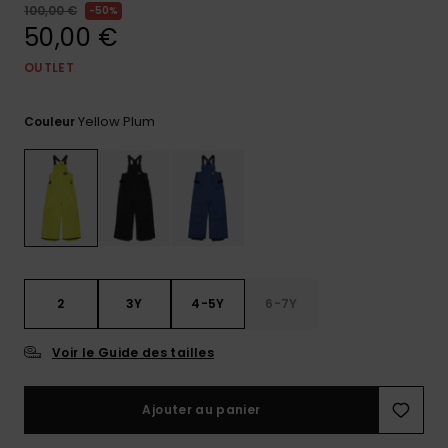
100,00 €
50%
Trouvez
50,00 €
des
réponses
OUTLET
aux
questions
les plus
Yellow Plum
Couleur
fréquentes
et notre
formulaire
de
contact.
Consulter
la FAQ
2
3Y
4-5Y
6-7Y
Voir le Guide des tailles
Ajouter au panier