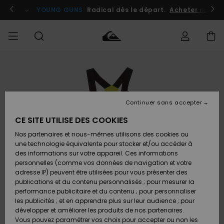
Passer
à
atuits
Se connecter / s'inscrire
YOUNG GUNS
Radical dès le départ.
Acheter maint
l'information
sur
le
produit
Accéder à
HOMME
Vêtements
Vêtements
Shop
Surf
Snow
Outlet
ma
Shop
Shop
Homme
commande
Homme
Homme
GARÇON
Continuer sans accepter
Accessoires
Accessoires
Nouveautés
Livraison
Outlet
CE SITE UTILISE DES COOKIES
FEMME
Surf
Snow
Enfant
Shop
Shop
Nos partenaires et nous-mêmes utilisons des cookies ou
Retours
Chaussures
Chaussures
A
Enfant
Enfant
une technologie équivalente pour stocker et/ou accéder à
& Tongs
& Tongs
Découvrir
SURF
des informations sur votre appareil. Ces informations
Outlet
personnelles (comme vos données de navigation et votre
Paiement
Femme
adresse IP) peuvent être utilisées pour vous présenter des
SNOW
Highlights
Snow
publications et du contenu personnalisés ; pour mesurer la
Surf
Surf
Snow
Shop
Carte
performance publicitaire et du contenu ; pour personnaliser
Femme
Cadeau
les publicités ; et en apprendre plus sur leur audience ; pour
OUTLET
développer et améliorer les produits de nos partenaires.
Communauté
Snow
Snow
Vous pouvez paramétrer vos choix pour accepter ou non les