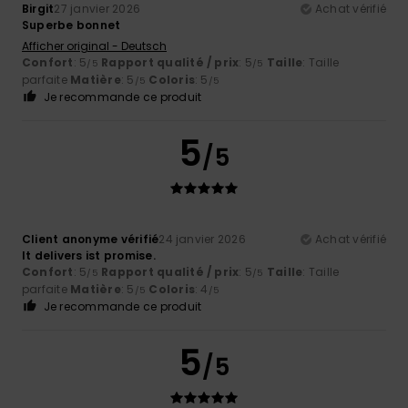
Birgit
27 janvier 2026
Achat vérifié
Superbe bonnet
Afficher original - Deutsch
Confort
: 5
Rapport qualité / prix
: 5
Taille
: Taille
/5
/5
parfaite
Matière
: 5
Coloris
: 5
/5
/5
Je recommande ce produit
5
/5
Client anonyme vérifié
24 janvier 2026
Achat vérifié
It delivers ist promise.
Confort
: 5
Rapport qualité / prix
: 5
Taille
: Taille
/5
/5
parfaite
Matière
: 5
Coloris
: 4
/5
/5
Je recommande ce produit
5
/5