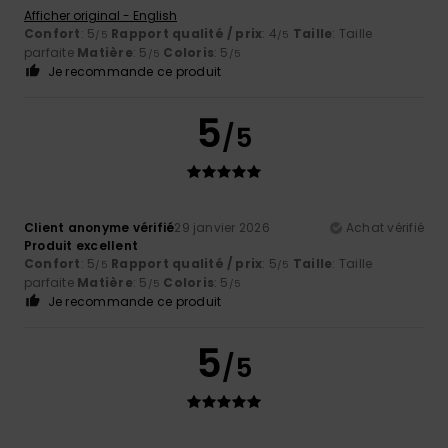
Afficher original - English
Confort
: 5
Rapport qualité / prix
: 4
Taille
: Taille
/5
/5
parfaite
Matière
: 5
Coloris
: 5
/5
/5
Je recommande ce produit
5
/5
Client anonyme vérifié
29 janvier 2026
Achat vérifié
Produit excellent
Confort
: 5
Rapport qualité / prix
: 5
Taille
: Taille
/5
/5
parfaite
Matière
: 5
Coloris
: 5
/5
/5
Je recommande ce produit
5
/5