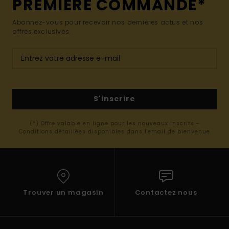
PREMIÈRE COMMANDE*
Abonnez-vous pour recevoir nos dernières actus et nos
offres exclusives.
S'inscrire
(*) Offre valable en ligne pour les nouveaux inscrits -
Conditions détaillées disponibles dans l'email de bienvenue
Trouver un magasin
Contactez nous