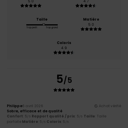
5.0
4.7
Taille
Matière
5.0
Trop petit
Trop grand
Coloris
4.9
5
/5
Philippe
6 avril 2026
Achat vérifié
Sobre, efficace et de qualité
Confort
: 5
Rapport qualité / prix
: 5
Taille
: Taille
/5
/5
parfaite
Matière
: 5
Coloris
: 5
/5
/5