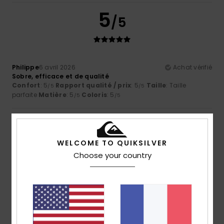
5
/5
Philippe
6 avril 2026
Achat vérifié
Sobre, efficace et de qualité
Confort
: 5
Rapport qualité / prix
: 5
Taille
: Taille
/5
/5
parfaite
Matière
: 5
Coloris
: 5
/5
/5
5
/5
WELCOME TO QUIKSILVER
Choose your country
Sharon
7 mars 2026
Achat vérifié
Mon mari aime ces bonnets
Afficher original - English
Rapport qualité / prix
: 4
Taille
: Taille parfaite
Matière
:
/5
5
Coloris
: 5
/5
/5
Je recommande ce produit