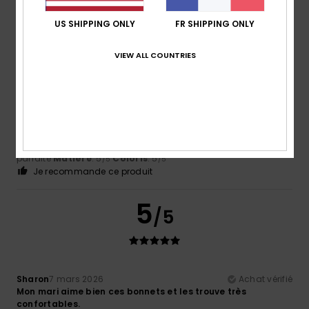
US SHIPPING ONLY
FR SHIPPING ONLY
5
/5
VIEW ALL COUNTRIES
Sharon
7 mars 2026
Achat vérifié
Mon mari aime ces bonnets
Afficher original - English
Confort
: 5
Rapport qualité / prix
: 4
Taille
: Taille
/5
/5
parfaite
Matière
: 5
Coloris
: 5
/5
/5
Je recommande ce produit
5
/5
Sharon
7 mars 2026
Achat vérifié
Mon mari aime bien ces bonnets et les trouve très
confortables.