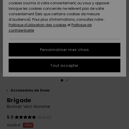
Quiksilver
A
cookies soumis à votre consentement, ou vous y opposer
Freedom
AIDE &
Découvrir
lorsque les cookies concernés ne relèvent pas de votre
CONTACT
consentement (tels que certains cookies de mesure
Nouveautés
Nouveautés
d’audience). Pour plus d'informations, consultez notre :
Protection
Politique d'utilisation des cookies
et
Politique de
des
Communauté
MAGASINS
confidentialité
données
A
A
Découvrir
Découvrir
QUIKSILVER
Guide des
APP
Personnaliser mes choix
tailles
LISTE DE
Tout accepter
SOUHAITS
Démarrez
une
conversation
pour
obtenir la
Accessoires de Snow
réponse la
Brigade
plus rapide
à votre
Bonnet Vert Homme
question.
5.0
(9 Avis)
Démarrer
une
32,00 €
50%
conversation