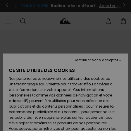
Passer
à
atuits
Se connecter / s'inscrire
YOUNG GUNS
Radical dès le départ.
Acheter maint
l'information
sur
le
produit
Accéder à
HOMME
Vêtements
Vêtements
Shop
Surf
Snow
Outlet
ma
Shop
Shop
Homme
commande
Homme
Homme
GARÇON
Continuer sans accepter
Accessoires
Accessoires
Nouveautés
Livraison
Outlet
CE SITE UTILISE DES COOKIES
FEMME
Surf
Snow
Enfant
Shop
Shop
Nos partenaires et nous-mêmes utilisons des cookies ou
Retours
Chaussures
Chaussures
A
Enfant
Enfant
une technologie équivalente pour stocker et/ou accéder à
& Tongs
& Tongs
Découvrir
SURF
des informations sur votre appareil. Ces informations
Outlet
personnelles (comme vos données de navigation et votre
Paiement
Femme
adresse IP) peuvent être utilisées pour vous présenter des
SNOW
Highlights
Snow
publications et du contenu personnalisés ; pour mesurer la
Surf
Surf
Snow
Shop
Carte
performance publicitaire et du contenu ; pour personnaliser
Femme
Cadeau
les publicités ; et en apprendre plus sur leur audience ; pour
OUTLET
développer et améliorer les produits de nos partenaires.
Communauté
Snow
Snow
Vous pouvez paramétrer vos choix pour accepter ou non les