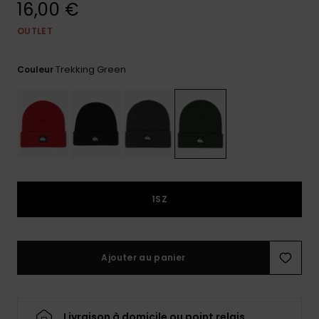
16,00 €
Trouvez
des
OUTLET
réponses
aux
Trekking Green
questions
Couleur
les plus
fréquentes
et notre
formulaire
de
contact.
Consulter
la FAQ
1SZ
Ajouter au panier
Livraison à domicile ou point relais