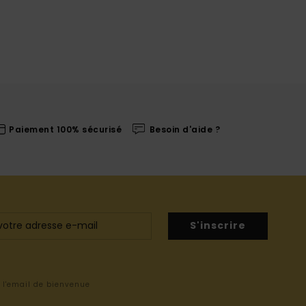
Paiement 100% sécurisé
Besoin d'aide ?
S'inscrire
s l'email de bienvenue