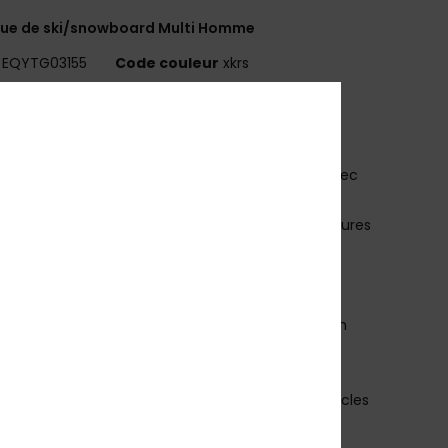
ue de ski/snowboard Multi Homme
EQYTG03155
Code couleur
xkrs
téristiques
cran : double écran cylindrique
cran Color Luxe Photochromic NXT® par Essilor avec
re de catégorie S1 à S3
raitement antibuée >120 s et traitement anti-rayures
raitement anti-rayures
cran anti-distorsion et résistant aux chocs
onture : Monture légère en TPU BIO injecté
onfort : mousse double densité et polaire pour un
imum de confort
iltres : filtres en mesh 3D
angle : sangle de 40 mm de large avec deux boucles
issantes