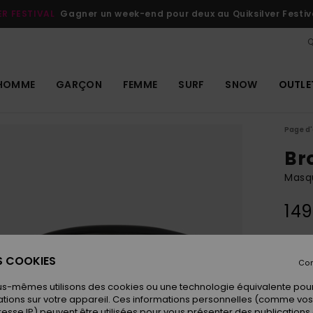
ER FESTIVAL
Gagner un week-end pour deux au Quiksilver Festiv
Q
HOMME
GARÇON
FEMME
SURF
SNOW
OUTLE
Page d'
Br
Masq
149
Coule
ES COOKIES
Con
us-mêmes utilisons des cookies ou une technologie équivalente pour
tions sur votre appareil. Ces informations personnelles (comme v
resse IP) peuvent être utilisées pour vous présenter des publications