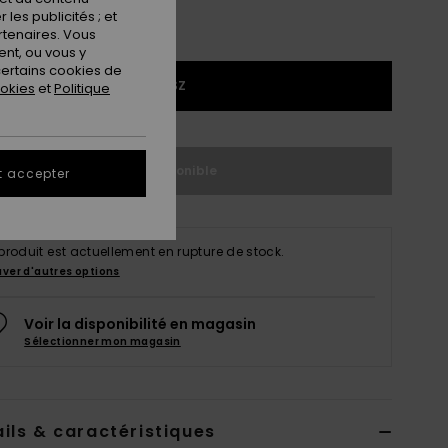
les publicités ; et
rtenaires. Vous
nt, ou vous y
ertains cookies de
1SZ
ookies
et
Politique
Indisponible
t accepter
produit est actuellement en rupture de stock.
uver d'autres options
Voir la disponibilité en magasin
Sélectionner mon magasin
ils & caractéristiques