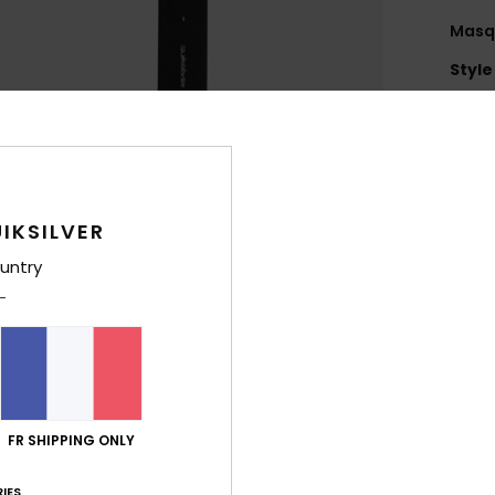
Masq
Style
Carac
É
É
filt
IKSILVER
T
untry
T
É
M
C
max
F
S
FR SHIPPING ONLY
coul
IES