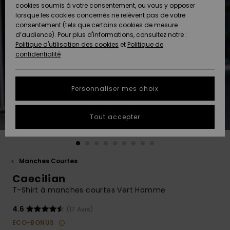
Quiksilver
A
cookies soumis à votre consentement, ou vous y opposer
Freedom
AIDE &
Découvrir
lorsque les cookies concernés ne relèvent pas de votre
CONTACT
consentement (tels que certains cookies de mesure
Nouveautés
Nouveautés
d’audience). Pour plus d'informations, consultez notre :
Protection
Politique d'utilisation des cookies
et
Politique de
des
Communauté
MAGASINS
confidentialité
données
A
A
Découvrir
Découvrir
QUIKSILVER
Guide des
APP
Personnaliser mes choix
tailles
LISTE DE
Tout accepter
SOUHAITS
Démarrez
une
conversation
pour
obtenir la
Manches Courtes
réponse la
Caecilian
plus rapide
à votre
T-Shirt à manches courtes Vert Homme
question.
4.6
(17 Avis)
Démarrer
une
ECO-BONUS
conversation