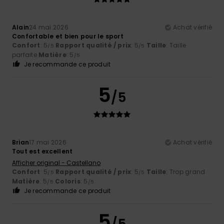
Alain
24 mai 2026
Achat vérifié
Confortable et bien pour le sport
Confort
: 5
Rapport qualité / prix
: 5
Taille
: Taille
/5
/5
parfaite
Matière
: 5
/5
Je recommande ce produit
5
/5
Brian
17 mai 2026
Achat vérifié
Tout est excellent
Afficher original - Castellano
Confort
: 5
Rapport qualité / prix
: 5
Taille
: Trop grand
/5
/5
Matière
: 5
Coloris
: 5
/5
/5
Je recommande ce produit
5
/5