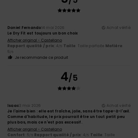
Daniel Fernando
14 mai 2026
Achat vérifié
Le Dry Fit est toujours un bon choix
Afficher original - Castellano
Rapport qualité / prix
: 4
Taille
: Taille parfaite
Matière
:
/5
5
/5
Je recommande ce produit
4
/5
Isaac
3 mai 2026
Achat vérifié
Je l'aime bien : elle est fraîche, jolie, sans être tape-à-l'œil.
Comme d'habitude, le prix pourrait être un tout petit peu
plus bas, mais ce n'est pas excessif.
Afficher original - Castellano
Confort
: 5
Rapport qualité / prix
: 4
Taille
: Taille
/5
/5