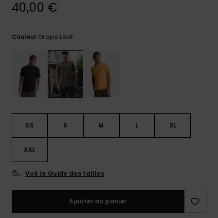
40,00 €
Trouvez
des
réponses
Grape Leaf
Couleur
aux
questions
les plus
fréquentes
et notre
formulaire
de
contact.
Consulter
XS
S
M
L
XL
la FAQ
XXL
Voir le Guide des tailles
Ajouter au panier