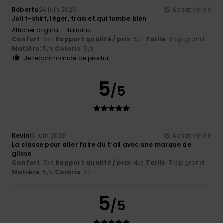
Roberto
24 juin 2026
Achat vérifié
Joli t-shirt, léger, frais et qui tombe bien
Afficher original - Italiano
Confort
: 5
Rapport qualité / prix
: 5
Taille
: Trop grand
/5
/5
Matière
: 5
Coloris
: 5
/5
/5
Je recommande ce produit
5
/5
Kevin
16 juin 2026
Achat vérifié
La classe pour aller faire du trail avec une marque de
glisse
Confort
: 5
Rapport qualité / prix
: 4
Taille
: Trop grand
/5
/5
Matière
: 5
Coloris
: 5
/5
/5
5
/5