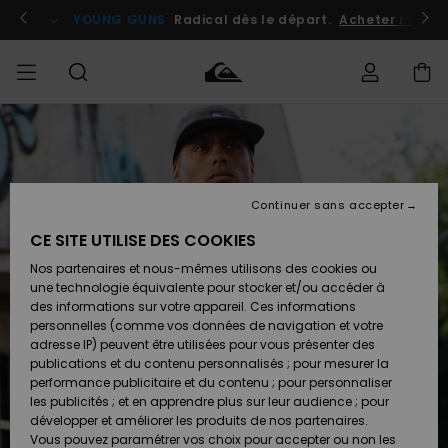
Passer
à
atuits
Se connecter / s'inscrire
YOUNG GUNS
Radical dès le départ.
Acheter maint
l'information
sur
le
produit
Accéder à
HOMME
Vêtements
Vêtements
Shop
Surf
Snow
Outlet
ma
Shop
Shop
Homme
commande
Homme
Homme
GARÇON
Continuer sans accepter
Accessoires
Accessoires
Nouveautés
Livraison
Outlet
CE SITE UTILISE DES COOKIES
FEMME
Surf
Snow
Enfant
Shop
Shop
Nos partenaires et nous-mêmes utilisons des cookies ou
Retours
Chaussures
Chaussures
A
Enfant
Enfant
une technologie équivalente pour stocker et/ou accéder à
& Tongs
& Tongs
Découvrir
SURF
des informations sur votre appareil. Ces informations
Outlet
personnelles (comme vos données de navigation et votre
Paiement
Femme
adresse IP) peuvent être utilisées pour vous présenter des
SNOW
Highlights
Snow
publications et du contenu personnalisés ; pour mesurer la
Surf
Surf
Snow
Shop
Carte
performance publicitaire et du contenu ; pour personnaliser
Femme
Cadeau
les publicités ; et en apprendre plus sur leur audience ; pour
OUTLET
développer et améliorer les produits de nos partenaires.
Communauté
Snow
Snow
Vous pouvez paramétrer vos choix pour accepter ou non les