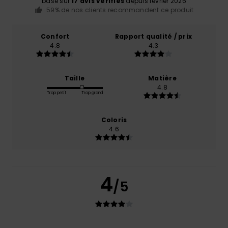
basé sur
17 avis vérifiés
depuis février 2026
59% de nos clients recommandent ce produit
Confort
Rapport qualité / prix
4.8
4.3
Taille
Matière
4.8
Trop petit
Trop grand
Coloris
4.6
4
/5