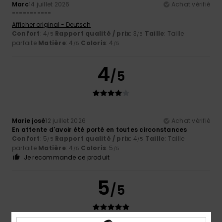
Marc
14 juillet 2026
Achat vérifié
-----------
Afficher original - Deutsch
Confort
: 4
Rapport qualité / prix
: 3
Taille
: Taille
/5
/5
parfaite
Matière
: 4
Coloris
: 4
/5
/5
4
/5
Marie josé
12 juillet 2026
Achat vérifié
En attente d'avoir été porté en toutes circonstances
Confort
: 5
Rapport qualité / prix
: 4
Taille
: Taille
/5
/5
parfaite
Matière
: 4
Coloris
: 5
/5
/5
Je recommande ce produit
5
/5