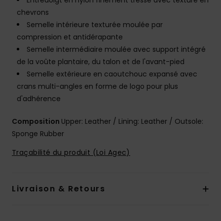
Entredoigt en nylon finement tressé avec texture en
chevrons
Semelle intérieure texturée moulée par
compression et antidérapante
Semelle intermédiaire moulée avec support intégré
de la voûte plantaire, du talon et de l'avant-pied
Semelle extérieure en caoutchouc expansé avec
crans multi-angles en forme de logo pour plus
d'adhérence
Composition
Upper: Leather / Lining: Leather / Outsole:
Sponge Rubber
Traçabilité du produit (Loi Agec)
Livraison & Retours