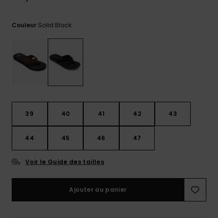
Trouvez
des
Solid Black
Couleur
réponses
aux
questions
les plus
fréquentes
et notre
formulaire
de
contact.
39
40
41
42
43
Consulter
la FAQ
44
45
46
47
Voir le Guide des tailles
Ajouter au panier