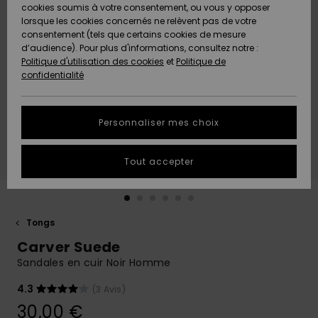
Quiksilver
A
cookies soumis à votre consentement, ou vous y opposer
Freedom
AIDE &
Découvrir
lorsque les cookies concernés ne relèvent pas de votre
CONTACT
consentement (tels que certains cookies de mesure
Nouveautés
Nouveautés
d’audience). Pour plus d'informations, consultez notre :
Protection
Politique d'utilisation des cookies
et
Politique de
des
Communauté
MAGASINS
confidentialité
données
A
A
Découvrir
Découvrir
QUIKSILVER
Guide des
APP
Personnaliser mes choix
tailles
LISTE DE
Tout accepter
SOUHAITS
Démarrez
une
conversation
pour
obtenir la
Tongs
réponse la
Carver Suede
plus rapide
à votre
Sandales en cuir Noir Homme
question.
4.3
(3 Avis)
Démarrer
une
30,00 €
conversation