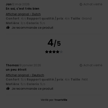
Jan
12 mai 2026
Achat vérifié
En soi, c'est très bien
Afficher original - Dutch
Confort
: 4
Rapport qualité / prix
: 4
Taille
: Grand
/5
/5
Matière
: 3
Coloris
: 5
/5
/5
Je recommande ce produit
4
/5
Thomas
18 janvier 2026
Achat vérifié
un peu étroit
Afficher original - Deutsch
Confort
: 5
Rapport qualité / prix
: 4
Taille
: Petit
/5
/5
Matière
: 5
Coloris
: 5
/5
/5
Je recommande ce produit
Vérifié par
TrustVille