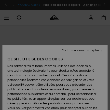
Passer
à
atuits
Se connecter / s'inscrire
YOUNG GUNS
Radical dès le départ.
Acheter maint
l'information
sur
le
produit
Accéder à
HOMME
Vêtements
Vêtements
Shop
Surf
Snow
Outlet
ma
Shop
Shop
Homme
commande
Homme
Homme
GARÇON
Continuer sans accepter
Accessoires
Accessoires
Nouveautés
Livraison
Outlet
CE SITE UTILISE DES COOKIES
FEMME
Surf
Snow
Enfant
Shop
Shop
Nos partenaires et nous-mêmes utilisons des cookies ou
Retours
Chaussures
Chaussures
A
Enfant
Enfant
une technologie équivalente pour stocker et/ou accéder à
& Tongs
& Tongs
Découvrir
SURF
des informations sur votre appareil. Ces informations
Outlet
personnelles (comme vos données de navigation et votre
Paiement
Femme
adresse IP) peuvent être utilisées pour vous présenter des
SNOW
Highlights
Snow
publications et du contenu personnalisés ; pour mesurer la
Surf
Surf
Snow
Shop
Carte
performance publicitaire et du contenu ; pour personnaliser
Femme
Cadeau
les publicités ; et en apprendre plus sur leur audience ; pour
OUTLET
développer et améliorer les produits de nos partenaires.
Communauté
Snow
Snow
Vous pouvez paramétrer vos choix pour accepter ou non les