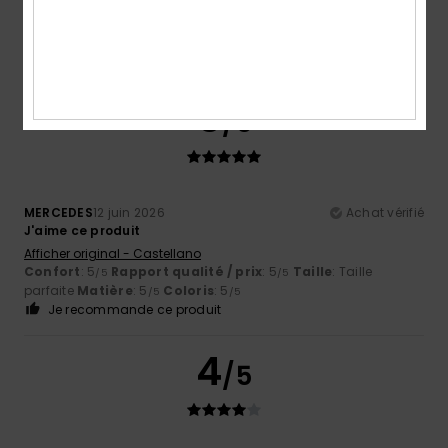
5.0
5
/5
MERCEDES
12 juin 2026
Achat vérifié
J'aime ce produit
Afficher original - Castellano
Confort
: 5
Rapport qualité / prix
: 5
Taille
: Taille
/5
/5
parfaite
Matière
: 5
Coloris
: 5
/5
/5
Je recommande ce produit
4
/5