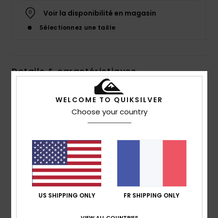
Voir la disponibilité en magasin
Sélectionnez une taille
Details & caractéristiques
T-shirt Vert Garçon 8-16 ans
WELCOME TO QUIKSILVER
Style
EQBZT04708
Code couleur
gmp0
Choose your country
Caractéristiques
Matière :
coton [160 g/m²]
Coupe :
coupe regular
Col :
col rond
Logotage :
Illustration Quiksilver imprimée sur le
US SHIPPING ONLY
FR SHIPPING ONLY
devant
Autres caractéristiques :
Col en tricot côtelé
VIEW ALL COUNTRIES