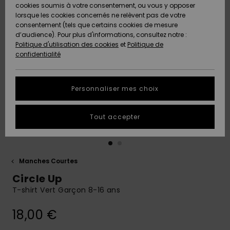
Quiksilver
A
cookies soumis à votre consentement, ou vous y opposer
Freedom
AIDE &
Découvrir
lorsque les cookies concernés ne relèvent pas de votre
CONTACT
consentement (tels que certains cookies de mesure
Nouveautés
Nouveautés
d’audience). Pour plus d'informations, consultez notre :
Protection
Politique d'utilisation des cookies
et
Politique de
des
Communauté
MAGASINS
confidentialité
données
A
A
Découvrir
Découvrir
QUIKSILVER
Guide des
APP
Personnaliser mes choix
tailles
LISTE DE
Tout accepter
SOUHAITS
Démarrez
une
conversation
pour
obtenir la
Manches Courtes
réponse la
Circle Up
plus rapide
à votre
T-shirt Vert Garçon 8-16 ans
question.
18,00 €
Démarrer
une
conversation