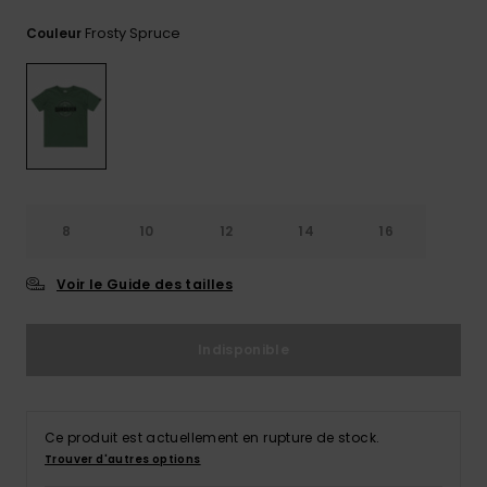
Trouvez
Frosty Spruce
Couleur
des
réponses
aux
questions
les plus
fréquentes
et notre
formulaire
de
contact.
8
10
12
14
16
Consulter
la FAQ
Voir le Guide des tailles
Indisponible
Ce produit est actuellement en rupture de stock.
Trouver d'autres options