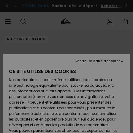
Passer
à
atuits
Se connecter / s'inscrire
YOUNG GUNS
Radical dès le départ.
Acheter maint
l'information
sur
le
produit
RUPTURE DE STOCK
Accéder à
HOMME
Vêtements
Vêtements
Shop
Surf
Snow
Outlet
ma
Shop
Shop
Homme
commande
Homme
Homme
GARÇON
Continuer sans accepter
Accessoires
Accessoires
Nouveautés
Livraison
Outlet
CE SITE UTILISE DES COOKIES
FEMME
Surf
Snow
Enfant
Shop
Shop
Nos partenaires et nous-mêmes utilisons des cookies ou
Retours
Chaussures
Chaussures
A
Enfant
Enfant
une technologie équivalente pour stocker et/ou accéder à
& Tongs
& Tongs
Découvrir
SURF
des informations sur votre appareil. Ces informations
Outlet
personnelles (comme vos données de navigation et votre
Paiement
Femme
adresse IP) peuvent être utilisées pour vous présenter des
SNOW
Highlights
Snow
publications et du contenu personnalisés ; pour mesurer la
Surf
Surf
Snow
Shop
Carte
performance publicitaire et du contenu ; pour personnaliser
Femme
Cadeau
les publicités ; et en apprendre plus sur leur audience ; pour
OUTLET
développer et améliorer les produits de nos partenaires.
Communauté
Snow
Snow
Vous pouvez paramétrer vos choix pour accepter ou non les