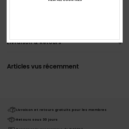
Composition
100 % Coton
Traçabilité du produit (Loi Agec)
Livraison & Retours
Articles vus récemment
Livraison et retours gratuits pour les membres
Retours sous 30 jours