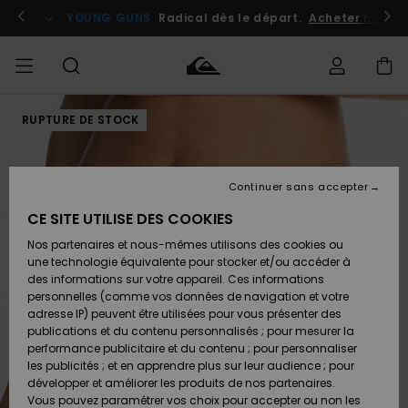
Passer
à
atuits
Se connecter / s'inscrire
YOUNG GUNS
Radical dès le départ.
Acheter maint
l'information
sur
le
produit
RUPTURE DE STOCK
Accéder à
HOMME
Vêtements
Vêtements
Shop
Surf
Snow
Outlet
ma
Shop
Shop
Homme
commande
Homme
Homme
GARÇON
Continuer sans accepter
Accessoires
Accessoires
Nouveautés
Livraison
Outlet
CE SITE UTILISE DES COOKIES
FEMME
Surf
Snow
Enfant
Shop
Shop
Nos partenaires et nous-mêmes utilisons des cookies ou
Retours
Chaussures
Chaussures
A
Enfant
Enfant
une technologie équivalente pour stocker et/ou accéder à
& Tongs
& Tongs
Découvrir
SURF
des informations sur votre appareil. Ces informations
Outlet
personnelles (comme vos données de navigation et votre
Paiement
Femme
adresse IP) peuvent être utilisées pour vous présenter des
SNOW
Highlights
Snow
publications et du contenu personnalisés ; pour mesurer la
Surf
Surf
Snow
Shop
Carte
performance publicitaire et du contenu ; pour personnaliser
Femme
Cadeau
les publicités ; et en apprendre plus sur leur audience ; pour
OUTLET
développer et améliorer les produits de nos partenaires.
Communauté
Snow
Snow
Vous pouvez paramétrer vos choix pour accepter ou non les