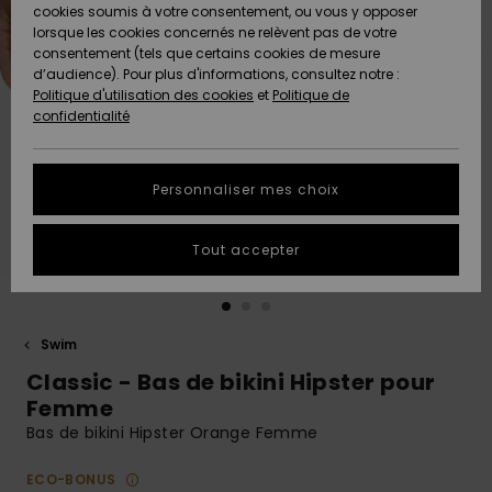
Quiksilver
A
cookies soumis à votre consentement, ou vous y opposer
Freedom
AIDE &
Découvrir
lorsque les cookies concernés ne relèvent pas de votre
CONTACT
consentement (tels que certains cookies de mesure
Nouveautés
Nouveautés
d’audience). Pour plus d'informations, consultez notre :
Protection
Politique d'utilisation des cookies
et
Politique de
des
Communauté
MAGASINS
confidentialité
données
A
A
Découvrir
Découvrir
QUIKSILVER
Guide des
APP
Personnaliser mes choix
tailles
LISTE DE
Tout accepter
SOUHAITS
Démarrez
une
conversation
pour
obtenir la
Swim
réponse la
Classic - Bas de bikini Hipster pour
plus rapide
à votre
Femme
question.
Bas de bikini Hipster Orange Femme
Démarrer
une
ECO-BONUS
conversation