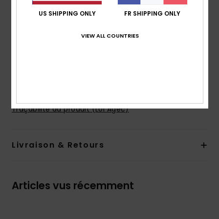
Coupe :
coupe Hipster fit
US SHIPPING ONLY
FR SHIPPING ONLY
Couture latérale de 5 cm
Se porte sur les hanches
VIEW ALL COUNTRIES
Taille basse devant et derrière
Imprimé intégral
Imprimé dans le dos
Composition
82% polyamide recyclé, 18% élasthanne
Traçabilité du produit (Loi Agec)
Livraison & Retours
Articles vus récemment