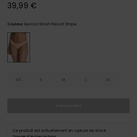
39,99 €
Trouvez
des
réponses
Apricot Wash Resort Stripe
Couleur
aux
questions
les plus
fréquentes
et notre
formulaire
de
contact.
Consulter
la FAQ
XS
S
M
L
XL
Indisponible
Ce produit est actuellement en rupture de stock.
Trouver d'autres options