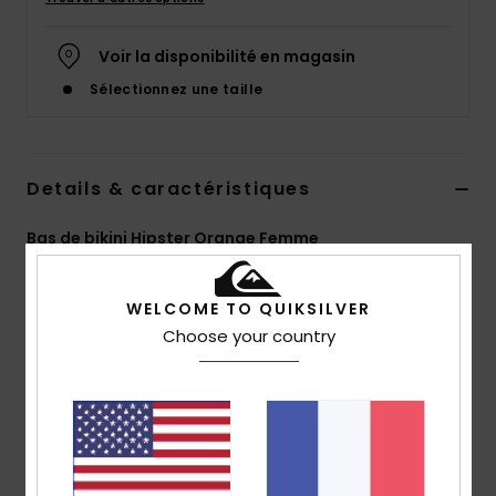
Voir la disponibilité en magasin
Sélectionnez une taille
Details & caractéristiques
Bas de bikini Hipster Orange Femme
Style
EQWX403075
Code couleur
nge6
WELCOME TO QUIKSILVER
Caractéristiques
Choose your country
Matière recyclée :
nylon recyclé et élasthanne
Matière ECONYL® sur le corps, un fil de nylon
régénéré à partir de déchets recyclés et récupérés
dans les décharges et les océans
Doublure :
doublure en polyester et élasthanne