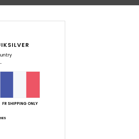
Deta
Bas d
Style
IKSILVER
untry
Carac
M
M
part
et l
D
FR SHIPPING ONLY
C
C
IES
S
T
I