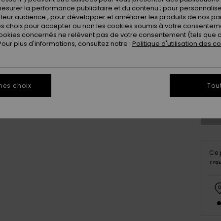
esurer la performance publicitaire et du contenu ; pour personnaliser 
leur audience ; pour développer et améliorer les produits de nos pa
 choix pour accepter ou non les cookies soumis à votre consenteme
ookies concernés ne relèvent pas de votre consentement (tels que c
ur plus d'informations, consultez notre :
Politique d'utilisation des c
X
mes choix
Tou
Ce 
Tro