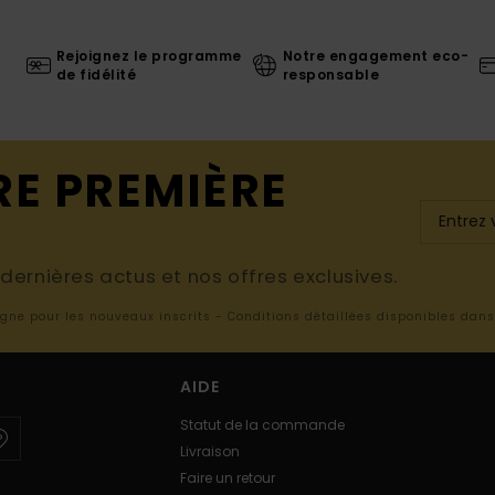
Rejoignez le programme
Notre engagement eco-
de fidélité
responsable
RE PREMIÈRE
ernières actus et nos offres exclusives.
ligne pour les nouveaux inscrits - Conditions détaillées disponibles dan
AIDE
Statut de la commande
Livraison
Faire un retour