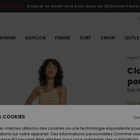
ER FESTIVAL
Gagner un week-end pour deux au Quiksilver Festiv
Q
HOMME
GARÇON
FEMME
SURF
SNOW
OUTLE
Page d'
Cla
po
Bas d
ECO-
39
ES COOKIES
Con
us-mêmes utilisons des cookies ou une technologie équivalente pour
Coule
tions sur votre appareil. Ces informations personnelles (comme v
resse IP) peuvent être utilisées pour vous présenter des publications