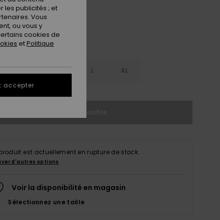
les publicités ; et
rtenaires. Vous
nt, ou vous y
ertains cookies de
ookies
et
Politique
S
S
M
L
XL
t accepter
Indisponible
produit est actuellement en rupture de stock.
uver d'autres options
Voir la disponibilité en magasin
Sélectionnez une taille