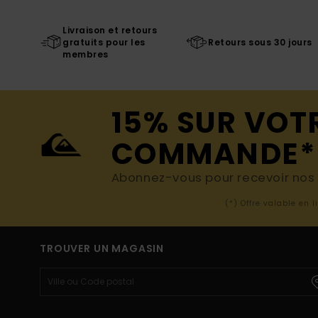
Livraison et retours
gratuits pour les
Retours sous 30 jours
membres
15% SUR VOT
COMMANDE*
Abonnez-vous pour recevoir nos d
(*) Offre valable en 
TROUVER UN MAGASIN