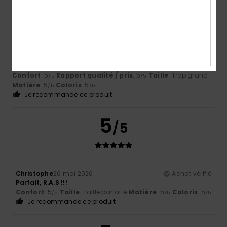
5
/5
Joel
12 juillet 2026
Achat vérifié
Tout est parfait
Confort
: 5
Rapport qualité / prix
: 5
Taille
: Trop grand
/5
/5
Matière
: 5
Coloris
: 5
/5
/5
Je recommande ce produit
5
/5
Christophe
26 mai 2026
Achat vérifié
Parfait, R.A.S !!!
Confort
: 5
Taille
: Taille parfaite
Matière
: 5
Coloris
: 5
/5
/5
/5
Je recommande ce produit