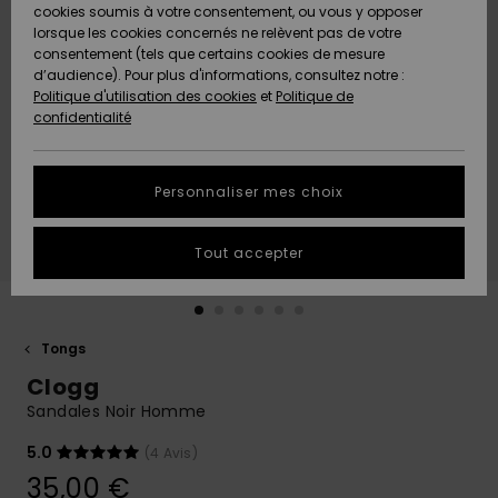
Quiksilver
A
cookies soumis à votre consentement, ou vous y opposer
Freedom
AIDE &
Découvrir
lorsque les cookies concernés ne relèvent pas de votre
CONTACT
consentement (tels que certains cookies de mesure
Nouveautés
Nouveautés
d’audience). Pour plus d'informations, consultez notre :
Protection
Politique d'utilisation des cookies
et
Politique de
des
Communauté
MAGASINS
confidentialité
données
A
A
Découvrir
Découvrir
QUIKSILVER
Guide des
APP
Personnaliser mes choix
tailles
LISTE DE
Tout accepter
SOUHAITS
Démarrez
une
conversation
pour
obtenir la
Tongs
réponse la
Clogg
plus rapide
à votre
Sandales Noir Homme
question.
5.0
(4 Avis)
Démarrer
une
35,00 €
conversation