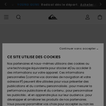
Passer
à
atuits
Se connecter / s'inscrire
YOUNG GUNS
Radical dès le départ.
Acheter maint
l'information
sur
le
produit
Accéder à
HOMME
Vêtements
Vêtements
Shop
Surf
Snow
Outlet
ma
Shop
Shop
Homme
commande
Homme
Homme
GARÇON
Continuer sans accepter
Accessoires
Accessoires
Nouveautés
Livraison
Outlet
CE SITE UTILISE DES COOKIES
FEMME
Surf
Snow
Enfant
Shop
Shop
Nos partenaires et nous-mêmes utilisons des cookies ou
Retours
Chaussures
Chaussures
A
Enfant
Enfant
une technologie équivalente pour stocker et/ou accéder à
& Tongs
& Tongs
Découvrir
SURF
des informations sur votre appareil. Ces informations
Outlet
personnelles (comme vos données de navigation et votre
Paiement
Femme
adresse IP) peuvent être utilisées pour vous présenter des
SNOW
Highlights
Snow
publications et du contenu personnalisés ; pour mesurer la
Surf
Surf
Snow
Shop
Carte
performance publicitaire et du contenu ; pour personnaliser
Femme
Cadeau
les publicités ; et en apprendre plus sur leur audience ; pour
OUTLET
développer et améliorer les produits de nos partenaires.
Communauté
Snow
Snow
Vous pouvez paramétrer vos choix pour accepter ou non les