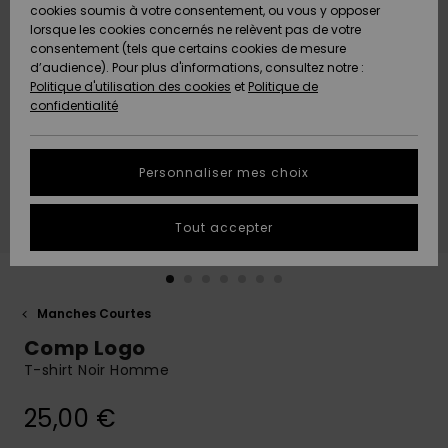
Quiksilver
A
cookies soumis à votre consentement, ou vous y opposer
Freedom
AIDE &
Découvrir
lorsque les cookies concernés ne relèvent pas de votre
CONTACT
consentement (tels que certains cookies de mesure
Nouveautés
Nouveautés
d’audience). Pour plus d'informations, consultez notre :
Protection
Politique d'utilisation des cookies
et
Politique de
des
Communauté
MAGASINS
confidentialité
données
A
A
Découvrir
Découvrir
QUIKSILVER
Guide des
APP
Personnaliser mes choix
tailles
LISTE DE
Tout accepter
SOUHAITS
Démarrez
une
conversation
pour
obtenir la
Manches Courtes
réponse la
Comp Logo
plus rapide
à votre
T-shirt Noir Homme
question.
25,00 €
Démarrer
une
conversation