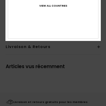
Logo :
sérigraphie sur la poitrine
VIEW ALL COUNTRIES
Étiquette Quiksilver tissée sur la manche
Composition
100 % Coton
Traçabilité du produit (Loi Agec)
Livraison & Retours
Articles vus récemment
Livraison et retours gratuits pour les membres