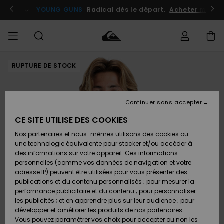
Passer
à
atuits
Se connecter / s'inscrire
YOUNG GUNS
Radical dès le départ.
Acheter maint
l'information
sur
le
produit
RUPTURE DE STOCK
Accéder à
HOMME
Vêtements
Vêtements
Shop
Surf
Snow
Outlet
ma
Shop
Shop
Homme
commande
Homme
Homme
GARÇON
Continuer sans accepter
Accessoires
Accessoires
Nouveautés
Livraison
Outlet
CE SITE UTILISE DES COOKIES
FEMME
Surf
Snow
Enfant
Shop
Shop
Nos partenaires et nous-mêmes utilisons des cookies ou
Retours
Chaussures
Chaussures
A
Enfant
Enfant
une technologie équivalente pour stocker et/ou accéder à
& Tongs
& Tongs
Découvrir
SURF
des informations sur votre appareil. Ces informations
Outlet
personnelles (comme vos données de navigation et votre
Paiement
Femme
adresse IP) peuvent être utilisées pour vous présenter des
SNOW
Highlights
Snow
publications et du contenu personnalisés ; pour mesurer la
Surf
Surf
Snow
Shop
Carte
performance publicitaire et du contenu ; pour personnaliser
Femme
Cadeau
les publicités ; et en apprendre plus sur leur audience ; pour
OUTLET
développer et améliorer les produits de nos partenaires.
Communauté
Snow
Snow
Vous pouvez paramétrer vos choix pour accepter ou non les