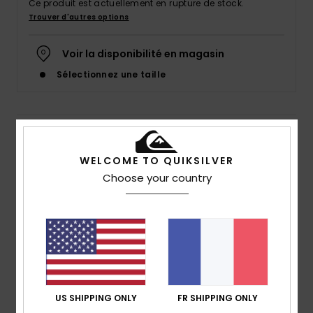
Ce produit est actuellement en rupture de stock.
Trouver d'autres options
Voir la disponibilité en magasin
Sélectionnez une taille
Details & caractéristiques
WELCOME TO QUIKSILVER
T-shirt Noir Homme
Choose your country
Style
EQYZT07658
Code couleur
kvj0
Caractéristiques
Matière :
jersey de coton [160 g/m²]
Coupe :
coupe regular
Col :
col rond
US SHIPPING ONLY
FR SHIPPING ONLY
Manches :
manches courtes