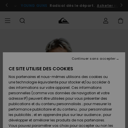
Passer
à
atuits
Se connecter / s'inscrire
YOUNG GUNS
Radical dès le départ.
Acheter maint
l'information
sur
le
produit
Accéder à
HOMME
Vêtements
Vêtements
Shop
Surf
Snow
Outlet
ma
Shop
Shop
Homme
commande
Homme
Homme
GARÇON
Continuer sans accepter
Accessoires
Accessoires
Nouveautés
Livraison
Outlet
CE SITE UTILISE DES COOKIES
FEMME
Surf
Snow
Enfant
Shop
Shop
Nos partenaires et nous-mêmes utilisons des cookies ou
Retours
Chaussures
Chaussures
A
Enfant
Enfant
une technologie équivalente pour stocker et/ou accéder à
& Tongs
& Tongs
Découvrir
SURF
des informations sur votre appareil. Ces informations
Outlet
personnelles (comme vos données de navigation et votre
Paiement
Femme
adresse IP) peuvent être utilisées pour vous présenter des
SNOW
Highlights
Snow
publications et du contenu personnalisés ; pour mesurer la
Surf
Surf
Snow
Shop
Carte
performance publicitaire et du contenu ; pour personnaliser
Femme
Cadeau
les publicités ; et en apprendre plus sur leur audience ; pour
OUTLET
développer et améliorer les produits de nos partenaires.
Communauté
Snow
Snow
Vous pouvez paramétrer vos choix pour accepter ou non les