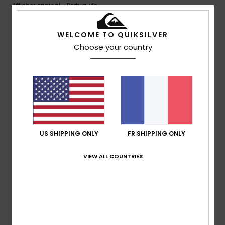
Afficher original - Português
Confort
: 4
Rapport qualité / prix
: 5
Taille
: Trop grand
/5
/5
Matière
: 4
Coloris
: 5
/5
/5
Je recommande ce produit
WELCOME TO QUIKSILVER
Choose your country
5
/5
Barroso
17 juillet 2026
Achat vérifié
C'est confortable
Afficher original - Português
US SHIPPING ONLY
FR SHIPPING ONLY
Confort
: 5
Rapport qualité / prix
: 5
Taille
: Trop grand
/5
/5
Matière
: 4
Coloris
: 5
/5
/5
VIEW ALL COUNTRIES
Je recommande ce produit
5
/5