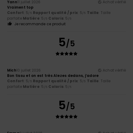
Yann
11 juillet 2026
Achat vérifié
Vraiment top
Confort
: 5
Rapport qualité / prix
: 5
Taille
: Taille
/5
/5
parfaite
Matière
: 5
Coloris
: 5
/5
/5
Je recommande ce produit
5
/5
Mich
10 juillet 2026
Achat vérifié
Bon tissu et on est très Alezes dedans, j’adore
Confort
: 5
Rapport qualité / prix
: 5
Taille
: Taille
/5
/5
parfaite
Matière
: 5
Coloris
: 5
/5
/5
5
/5