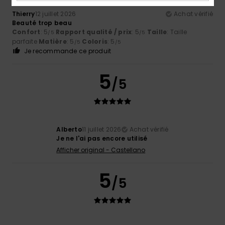
Thierry
12 juillet 2026
Achat vérifié
Beauté trop beau
Confort
: 5
Rapport qualité / prix
: 5
Taille
: Taille
/5
/5
parfaite
Matière
: 5
Coloris
: 5
/5
/5
Je recommande ce produit
5
/5
Alberto
11 juillet 2026
Achat vérifié
Je ne l'ai pas encore utilisé
Afficher original - Castellano
5
/5