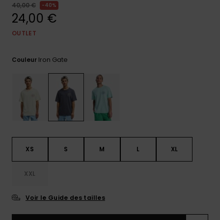
40,00 €
40%
Trouvez
24,00 €
des
réponses
OUTLET
aux
questions
les plus
Iron Gate
Couleur
fréquentes
et notre
formulaire
de
contact.
Consulter
la FAQ
XS
S
M
L
XL
XXL
Voir le Guide des tailles