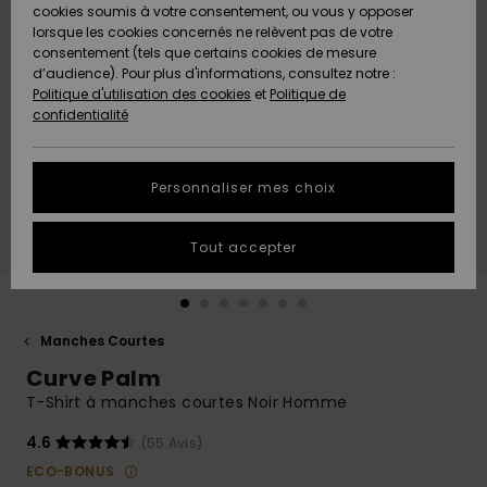
Quiksilver
A
cookies soumis à votre consentement, ou vous y opposer
Freedom
AIDE &
Découvrir
lorsque les cookies concernés ne relèvent pas de votre
CONTACT
consentement (tels que certains cookies de mesure
Nouveautés
Nouveautés
d’audience). Pour plus d'informations, consultez notre :
Protection
Politique d'utilisation des cookies
et
Politique de
des
Communauté
MAGASINS
confidentialité
données
A
A
Découvrir
Découvrir
QUIKSILVER
Guide des
APP
Personnaliser mes choix
tailles
LISTE DE
Tout accepter
SOUHAITS
Démarrez
une
conversation
pour
obtenir la
Manches Courtes
réponse la
Curve Palm
plus rapide
à votre
T-Shirt à manches courtes Noir Homme
question.
4.6
(55 Avis)
Démarrer
une
ECO-BONUS
conversation