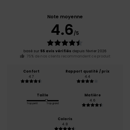
Note moyenne
4.6
/5
basé sur
55 avis vérifiés
depuis février 2026
75% de nos clients recommandent ce produit
Confort
Rapport qualité / prix
4.7
4.4
Taille
Matière
4.6
Trop petit
Trop grand
Coloris
4.8