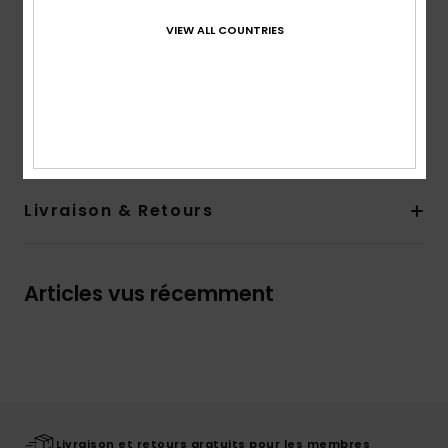
Sérigraphie haute densité centrée à l'avant
Étiquette haute définition sur la fermeture dans le
VIEW ALL COUNTRIES
dos
Composition
[Matière principale] 100 % Nylon
Traçabilité du produit (Loi Agec)
Livraison & Retours
Articles vus récemment
Livraison et retours gratuits pour les membres