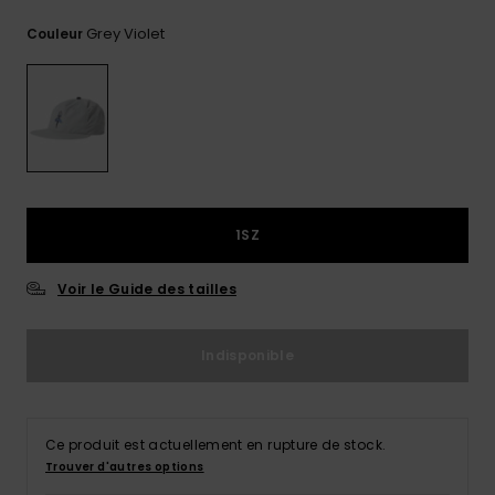
Trouvez
Grey Violet
Couleur
des
réponses
aux
questions
les plus
fréquentes
et notre
formulaire
de
contact.
1SZ
Consulter
la FAQ
Voir le Guide des tailles
Indisponible
Ce produit est actuellement en rupture de stock.
Trouver d'autres options