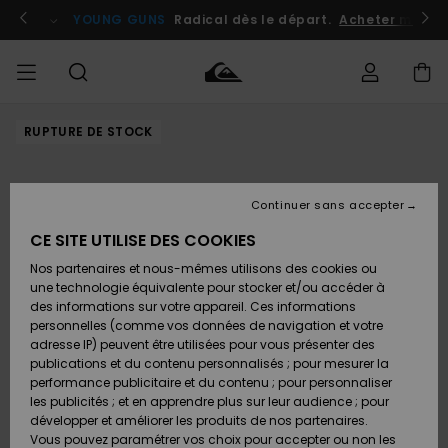
Passer
à
atuits
Se connecter / s'inscrire
YOUNG GUNS
Radical dès le départ.
Acheter maint
l'information
sur
le
produit
RUPTURE DE STOCK
Accéder à
HOMME
Vêtements
Vêtements
Shop
Surf
Snow
Outlet
ma
Shop
Shop
Homme
commande
Homme
Homme
GARÇON
Continuer sans accepter
Accessoires
Accessoires
Nouveautés
Livraison
Outlet
CE SITE UTILISE DES COOKIES
FEMME
Surf
Snow
Enfant
Shop
Shop
Nos partenaires et nous-mêmes utilisons des cookies ou
Retours
Chaussures
Chaussures
A
Enfant
Enfant
une technologie équivalente pour stocker et/ou accéder à
& Tongs
& Tongs
Découvrir
SURF
des informations sur votre appareil. Ces informations
Outlet
personnelles (comme vos données de navigation et votre
Paiement
Femme
adresse IP) peuvent être utilisées pour vous présenter des
SNOW
Highlights
Snow
publications et du contenu personnalisés ; pour mesurer la
Surf
Surf
Snow
Shop
Carte
performance publicitaire et du contenu ; pour personnaliser
Femme
Cadeau
les publicités ; et en apprendre plus sur leur audience ; pour
OUTLET
développer et améliorer les produits de nos partenaires.
Communauté
Snow
Snow
Vous pouvez paramétrer vos choix pour accepter ou non les