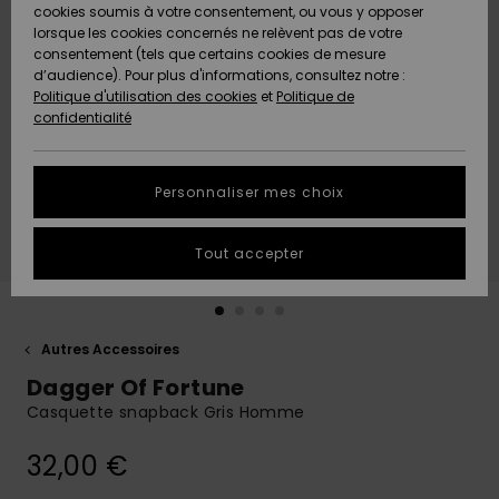
Quiksilver
A
cookies soumis à votre consentement, ou vous y opposer
Freedom
AIDE &
Découvrir
lorsque les cookies concernés ne relèvent pas de votre
CONTACT
consentement (tels que certains cookies de mesure
Nouveautés
Nouveautés
d’audience). Pour plus d'informations, consultez notre :
Protection
Politique d'utilisation des cookies
et
Politique de
des
Communauté
MAGASINS
confidentialité
données
A
A
Découvrir
Découvrir
QUIKSILVER
Guide des
APP
Personnaliser mes choix
tailles
LISTE DE
Tout accepter
SOUHAITS
Démarrez
une
conversation
pour
obtenir la
Autres Accessoires
réponse la
Dagger Of Fortune
plus rapide
à votre
Casquette snapback Gris Homme
question.
32,00 €
Démarrer
une
conversation